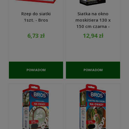
Rzep do siatki
Siatka na okno
1szt. - Bros
moskitiera 130 x
150 cm czarna -
Bros
6,73 zł
12,94 zł
POWIADOM
POWIADOM
O
O
DOSTĘPNOŚCI
DOSTĘPNOŚCI