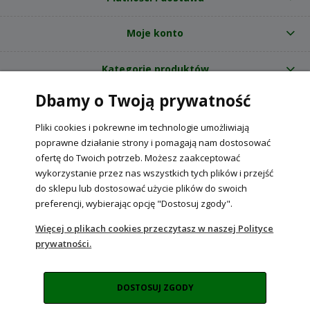
Moje konto
Kategorie produktów
Dbamy o Twoją prywatność
O nas
Pliki cookies i pokrewne im technologie umożliwiają
Internetowy sklep ogrodniczy z nasionami RajOgrodnika.pl
|
poprawne działanie strony i pomagają nam dostosować
NIP: 6090037061, REGON: 260240470 | Czarnca, ul. Tęczowa 31, 29-100
ofertę do Twoich potrzeb. Możesz zaakceptować
Włoszczowa
wykorzystanie przez nas wszystkich tych plików i przejść
do sklepu lub dostosować użycie plików do swoich
preferencji, wybierając opcję "Dostosuj zgody".
POKAŻ PEŁNĄ WERSJĘ STRONY
Więcej o plikach cookies przeczytasz w naszej Polityce
prywatności.
Sklep internetowy Shoper Premium
DOSTOSUJ ZGODY