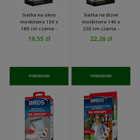
Siatka na okno
Siatka na drzwi
moskitiera 150 x
moskitiera 140 x
180 cm czarna -
220 cm czarna -
Bros
Bros
16,55 zł
22,26 zł
POWIADOM
POWIADOM
O
O
DOSTĘPNOŚCI
DOSTĘPNOŚCI