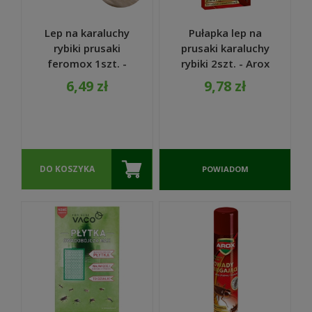
Lep na karaluchy
Pułapka lep na
rybiki prusaki
prusaki karaluchy
feromox 1szt. -
rybiki 2szt. - Arox
Bros
6,49 zł
9,78 zł
DO KOSZYKA
POWIADOM
O
DOSTĘPNOŚCI