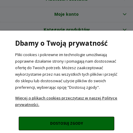
Moje konto
Kategorie produktów
Dbamy o Twoją prywatność
O nas
Pliki cookies i pokrewne im technologie umożliwiają
Internetowy sklep ogrodniczy z nasionami RajOgrodnika.pl
|
poprawne działanie strony i pomagają nam dostosować
NIP: 6090037061, REGON: 260240470 | Czarnca, ul. Tęczowa 31, 29-100
ofertę do Twoich potrzeb. Możesz zaakceptować
Włoszczowa
wykorzystanie przez nas wszystkich tych plików i przejść
do sklepu lub dostosować użycie plików do swoich
preferencji, wybierając opcję "Dostosuj zgody".
POKAŻ PEŁNĄ WERSJĘ STRONY
Więcej o plikach cookies przeczytasz w naszej Polityce
prywatności.
Sklep internetowy Shoper Premium
DOSTOSUJ ZGODY