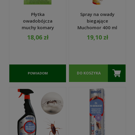
Płytka
Spray na owady
owadobójcza
biegające
muchy komary
Muchomor 400 ml
mrówki pająki Max
- Arox
18,06 zł
19,10 zł
- VACO
DO KOSZYKA
POWIADOM
O
DOSTĘPNOŚCI