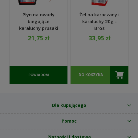
Płyn na owady
Żel na karaczany i
biegające
karaluchy 20g -
karaluchy prusaki
Bros
mrówki 007 500ml
21,75 zł
33,95 zł
- Bros
DO KOSZYKA
POWIADOM
O
DOSTĘPNOŚCI
Dla kupującego
Pomoc
Płatności i dostawa