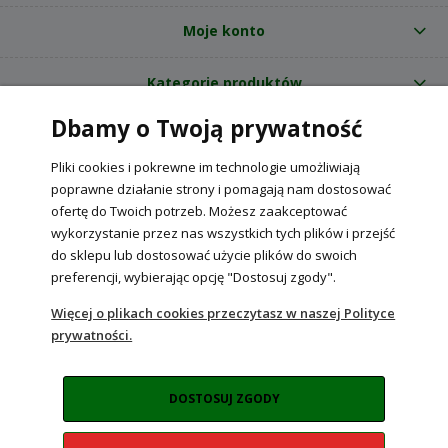
Moje konto
Kategorie produktów
Dbamy o Twoją prywatność
O nas
Pliki cookies i pokrewne im technologie umożliwiają
Internetowy sklep ogrodniczy z nasionami RajOgrodnika.pl
|
poprawne działanie strony i pomagają nam dostosować
NIP: 6090037061, REGON: 260240470 | Czarnca, ul. Tęczowa 31, 29-100
ofertę do Twoich potrzeb. Możesz zaakceptować
Włoszczowa
wykorzystanie przez nas wszystkich tych plików i przejść
do sklepu lub dostosować użycie plików do swoich
preferencji, wybierając opcję "Dostosuj zgody".
POKAŻ PEŁNĄ WERSJĘ STRONY
Więcej o plikach cookies przeczytasz w naszej Polityce
prywatności.
Sklep internetowy Shoper Premium
DOSTOSUJ ZGODY