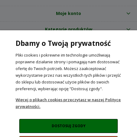
Moje konto
Kategorie produktów
Dbamy o Twoją prywatność
O nas
Pliki cookies i pokrewne im technologie umożliwiają
Internetowy sklep ogrodniczy z nasionami RajOgrodnika.pl
|
poprawne działanie strony i pomagają nam dostosować
NIP: 6090037061, REGON: 260240470 | Czarnca, ul. Tęczowa 31, 29-100
ofertę do Twoich potrzeb. Możesz zaakceptować
Włoszczowa
wykorzystanie przez nas wszystkich tych plików i przejść
do sklepu lub dostosować użycie plików do swoich
preferencji, wybierając opcję "Dostosuj zgody".
POKAŻ PEŁNĄ WERSJĘ STRONY
Więcej o plikach cookies przeczytasz w naszej Polityce
prywatności.
Sklep internetowy Shoper Premium
DOSTOSUJ ZGODY