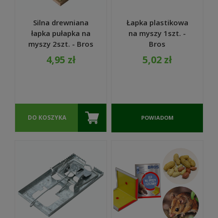
Silna drewniana
Łapka plastikowa
łapka pułapka na
na myszy 1szt. -
myszy 2szt. - Bros
Bros
4,95 zł
5,02 zł
DO KOSZYKA
POWIADOM
O
DOSTĘPNOŚCI