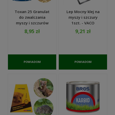
Toxan 25 Granulat
Lep Mocny klej na
do zwalczania
myszy i szczury
myszy i szczurów
1szt. - VACO
150 g - Fregata
8,95 zł
9,21 zł
S.A.
POWIADOM
POWIADOM
O
O
DOSTĘPNOŚCI
DOSTĘPNOŚCI