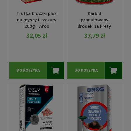
Trutka bloczki plus
Karbid
na myszy i szczury
granulowany
200g - Arox
środek na krety
1kg - Bros
32,05 zł
37,79 zł
DO KOSZYKA
DO KOSZYKA