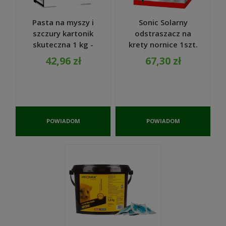
Pasta na myszy i
Sonic Solarny
szczury kartonik
odstraszacz na
skuteczna 1 kg -
krety nornice 1szt.
VACO
- Bros
42,96 zł
67,30 zł
POWIADOM
POWIADOM
O
O
DOSTĘPNOŚCI
DOSTĘPNOŚCI