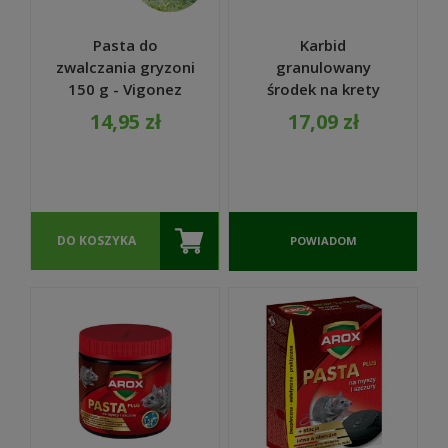
Pasta do
Karbid
zwalczania gryzoni
granulowany
150 g - Vigonez
środek na krety
500g - Bros
14,95 zł
17,09 zł
DO KOSZYKA
POWIADOM
O
DOSTĘPNOŚCI