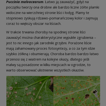
Puccinia malvacearum
. Łatwo ją zauważyć, gdyż na
początku tworzy ona drobne ale bardzo liczne żółte plamki
widoczne na wierzchniej stronie liści i łodyg. Plamy te
stopniowo zyskują rdzawo-pomarańczowy kolor i zajmują
coraz to większy obszar na liściach.
W trakcie trwania choroby na spodniej stronie liści
zauważyć można charakterystyczne wypukłe zgrubienia –
jest to nic innego jak zarodniki grzybni. Porażone liście
mają zahamowany proces fotosyntezy, a co za tym idzie
szybko żółkną i obumierają. Choroba bardzo bardzo łatwo
przenosi się z wiatrem na kolejne okazy, dlatego jeśli
malwy są posadzone w kilku miejscach w ogrodzie, to
warto obserwować ulistnienie wszystkich okazów.