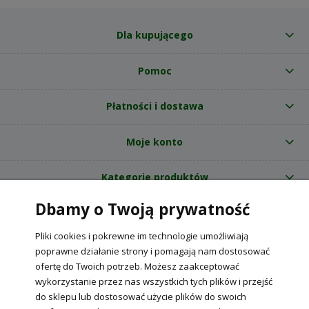
Dla kupującego
Pomoc
Płatności i dostawa
Moje konto
Kategorie produktów
Dbamy o Twoją prywatność
O nas
Pliki cookies i pokrewne im technologie umożliwiają
Internetowy sklep ogrodniczy z nasionami RajOgrodnika.pl
|
poprawne działanie strony i pomagają nam dostosować
NIP: 6090037061, REGON: 260240470 | Czarnca, ul. Tęczowa 31, 29-100
ofertę do Twoich potrzeb. Możesz zaakceptować
Włoszczowa
wykorzystanie przez nas wszystkich tych plików i przejść
do sklepu lub dostosować użycie plików do swoich