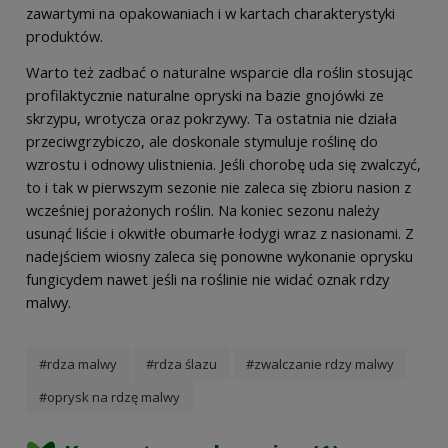
zawartymi na opakowaniach i w kartach charakterystyki
produktów.
Warto też zadbać o naturalne wsparcie dla roślin stosując
profilaktycznie naturalne opryski na bazie gnojówki ze
skrzypu, wrotycza oraz pokrzywy. Ta ostatnia nie działa
przeciwgrzybiczo, ale doskonale stymuluje roślinę do
wzrostu i odnowy ulistnienia. Jeśli chorobę uda się zwalczyć,
to i tak w pierwszym sezonie nie zaleca się zbioru nasion z
wcześniej porażonych roślin. Na koniec sezonu należy
usunąć liście i okwitłe obumarłe łodygi wraz z nasionami. Z
nadejściem wiosny zaleca się ponowne wykonanie oprysku
fungicydem nawet jeśli na roślinie nie widać oznak rdzy
malwy.
#rdza malwy
#rdza ślazu
#zwalczanie rdzy malwy
#oprysk na rdzę malwy