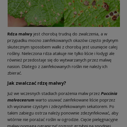
Rdza malwy
jest chorobą trudną do zwalczenia, a w
przypadku mocno zainfekowanych okazów często jedynym
skutecznym sposobem walki z chorobą jest usunięcie całej
rośliny. Nieleczona rdza atakuje nie tylko liście i łodygi ale
również przedostaje się do wytwarzanych przez malwę
nasion. Dlatego z zainfekowanych roślin nie należy ich
zbierać.
Jak zwalczać rdzę malwy?
Już we wczesnych stadiach porażenia malw przez
Puccinia
malvacearum
warto usuwać zainfekowane liście poprzez
ich wycinanie czystym i zdezynfekowanym sekatorem. Po
takim zabiegu ostrza należy ponownie zdezynfekować, aby
wtórnie nie porażać roślin w ogrodzie. Cięcie pielęgnacyjne
malwy pomaga ograniczyć rozrost grzybni na spodniej