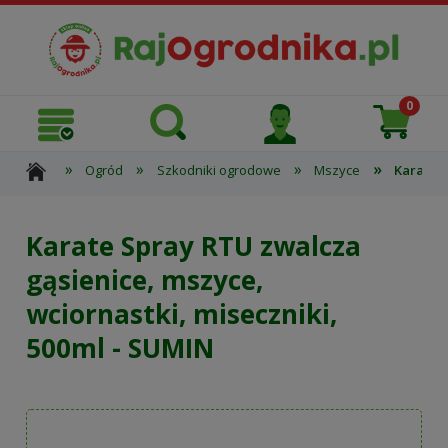
»
»
»
»
Ogród
Szkodniki ogrodowe
Mszyce
Karate S
Karate Spray RTU zwalcza
gąsienice, mszyce,
wciornastki, miseczniki,
500ml - SUMIN