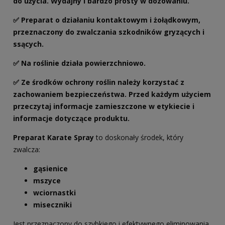
do użycia. Wydajny i bardzo prosty w dozowaniu.
✅
Preparat o działaniu kontaktowym i żołądkowym,
przeznaczony do zwalczania szkodników gryzących i
ssących.
✅ Na roślinie działa powierzchniowo.
✅ Ze środków ochrony roślin należy korzystać z
zachowaniem bezpieczeństwa. Przed każdym użyciem
przeczytaj informacje zamieszczone w etykiecie i
informacje dotyczące produktu.
Preparat Karate Spray
to doskonały środek, który
zwalcza:
gąsienice
mszyce
wciornastki
miseczniki
Jest przeznaczony do szybkiego i efektywnego eliminowania