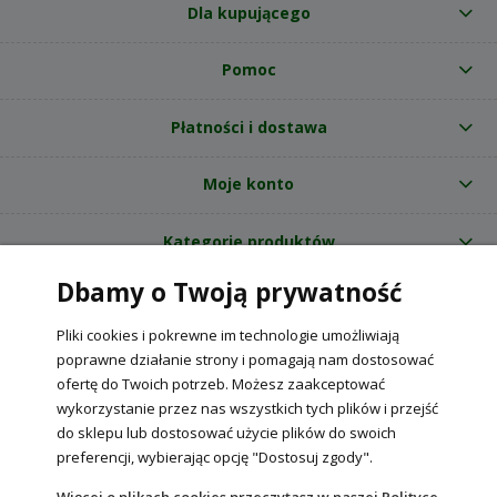
Dla kupującego
Pomoc
Płatności i dostawa
Moje konto
Kategorie produktów
Dbamy o Twoją prywatność
O nas
Pliki cookies i pokrewne im technologie umożliwiają
Internetowy sklep ogrodniczy z nasionami RajOgrodnika.pl
|
poprawne działanie strony i pomagają nam dostosować
NIP: 6090037061, REGON: 260240470 | Czarnca, ul. Tęczowa 31, 29-100
ofertę do Twoich potrzeb. Możesz zaakceptować
Włoszczowa
wykorzystanie przez nas wszystkich tych plików i przejść
do sklepu lub dostosować użycie plików do swoich
preferencji, wybierając opcję "Dostosuj zgody".
POKAŻ PEŁNĄ WERSJĘ STRONY