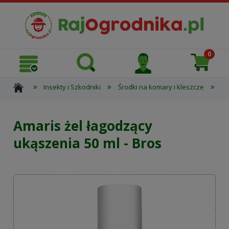
»
»
»
Insekty i Szkodniki
Środki na komary i kleszcze
Oc
Amaris żel łagodzący
ukąszenia 50 ml - Bros