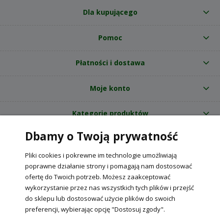
Dla kupującego
Pomoc
Płatności i dostawa
Moje konto
Kategorie produktów
Dbamy o Twoją prywatność
O nas
Pliki cookies i pokrewne im technologie umożliwiają
Internetowy sklep ogrodniczy z nasionami RajOgrodnika.pl
|
poprawne działanie strony i pomagają nam dostosować
NIP: 6090037061, REGON: 260240470 | Czarnca, ul. Tęczowa 31, 29-100
ofertę do Twoich potrzeb. Możesz zaakceptować
Włoszczowa
wykorzystanie przez nas wszystkich tych plików i przejść
do sklepu lub dostosować użycie plików do swoich
preferencji, wybierając opcję "Dostosuj zgody".
POKAŻ PEŁNĄ WERSJĘ STRONY