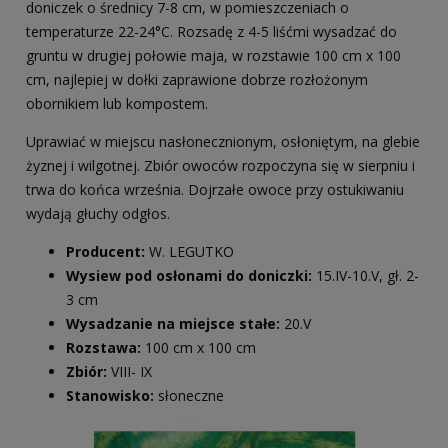
doniczek o średnicy 7-8 cm, w pomieszczeniach o
temperaturze 22-24°C. Rozsadę z 4-5 liśćmi wysadzać do
gruntu w drugiej połowie maja, w rozstawie 100 cm x 100
cm, najlepiej w dołki zaprawione dobrze rozłożonym
obornikiem lub kompostem.
Uprawiać w miejscu nasłonecznionym, osłoniętym, na glebie
żyznej i wilgotnej. Zbiór owoców rozpoczyna się w sierpniu i
trwa do końca września. Dojrzałe owoce przy ostukiwaniu
wydają głuchy odgłos.
Producent:
W. LEGUTKO
Wysiew pod osłonami do doniczki:
15.IV-10.V, gł. 2-
3 cm
Wysadzanie na miejsce stałe:
20.V
Rozstawa:
100 cm x 100 cm
Zbiór:
VIII- IX
Stanowisko:
słoneczne