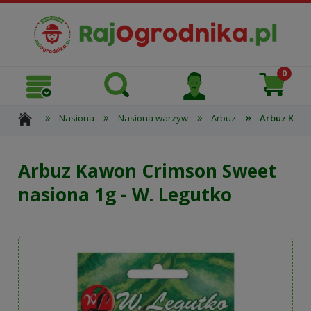
»
»
»
»
Nasiona
Nasiona warzyw
Arbuz
Arbuz Kawo
Arbuz Kawon Crimson Sweet
nasiona 1g - W. Legutko