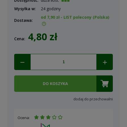
Dostępność:
duża ilość
Wysyłka w:
24 godziny
od 7,90 zł
- LIST polecony
(Polska)
Dostawa:
Cena nie zawiera ewentualnych kosztów płatności
4,80 zł
Cena:
DO KOSZYKA
dodaj do przechowalni
Ocena: