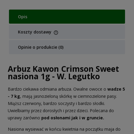
Opis
Koszty dostawy
Cena nie zawiera ewentualnych kosztów płatności
Opinie o produkcie (0)
Arbuz Kawon Crimson Sweet
nasiona 1g - W. Legutko
Bardzo ciekawa odmiana arbuza. Owalne owoce o
wadze 5
- 7 kg
, mają jasnozieloną skórkę w ciemnozielone pasy.
Miąższ czerwony, bardzo soczysty i bardzo słodki.
Uwielbiamy przez dorosłych i przez dzieci. Polecana do
uprawy zarówno
pod osłonami jak i w gruncie.
Nasiona wysiewać w końcu kwietnia na początku maja do