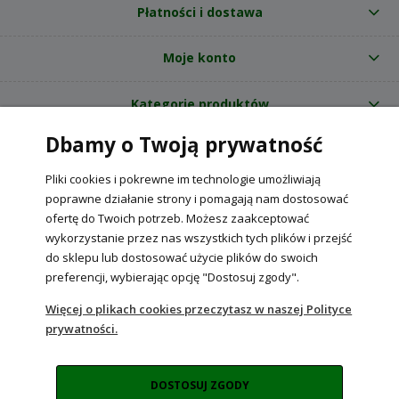
Płatności i dostawa
Moje konto
Kategorie produktów
Dbamy o Twoją prywatność
O nas
Pliki cookies i pokrewne im technologie umożliwiają
Internetowy sklep ogrodniczy z nasionami RajOgrodnika.pl
|
poprawne działanie strony i pomagają nam dostosować
NIP: 6090037061, REGON: 260240470 | Czarnca, ul. Tęczowa 31, 29-100
ofertę do Twoich potrzeb. Możesz zaakceptować
Włoszczowa
wykorzystanie przez nas wszystkich tych plików i przejść
do sklepu lub dostosować użycie plików do swoich
preferencji, wybierając opcję "Dostosuj zgody".
POKAŻ PEŁNĄ WERSJĘ STRONY
Więcej o plikach cookies przeczytasz w naszej Polityce
prywatności.
Sklep internetowy Shoper Premium
DOSTOSUJ ZGODY