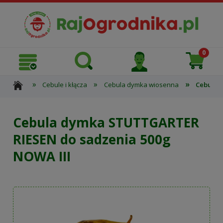
»
»
»
Cebule i kłącza
Cebula dymka wiosenna
Cebula 
Cebula dymka STUTTGARTER
RIESEN do sadzenia 500g
NOWA III