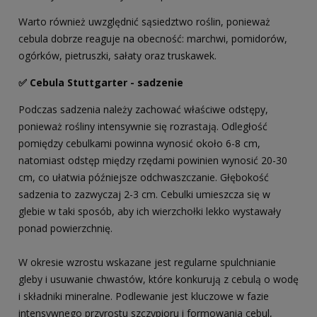
Warto również uwzględnić sąsiedztwo roślin, ponieważ
cebula dobrze reaguje na obecność: marchwi, pomidorów,
ogórków, pietruszki, sałaty oraz truskawek.
✅ Cebula Stuttgarter - sadzenie
Podczas sadzenia należy zachować właściwe odstępy,
ponieważ rośliny intensywnie się rozrastają. Odległość
pomiędzy cebulkami powinna wynosić około 6-8 cm,
natomiast odstęp między rzędami powinien wynosić 20-30
cm, co ułatwia późniejsze odchwaszczanie. Głębokość
sadzenia to zazwyczaj 2-3 cm. Cebulki umieszcza się w
glebie w taki sposób, aby ich wierzchołki lekko wystawały
ponad powierzchnię.
W okresie wzrostu wskazane jest regularne spulchnianie
gleby i usuwanie chwastów, które konkurują z cebulą o wodę
i składniki mineralne. Podlewanie jest kluczowe w fazie
intensywnego przyrostu szczypioru i formowania cebul,