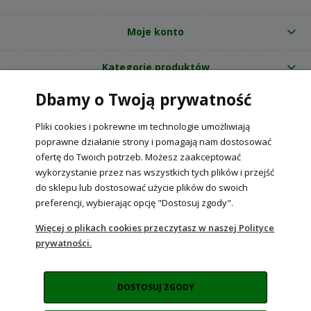
Moje konto
Kategorie produktów
Dbamy o Twoją prywatność
O nas
Pliki cookies i pokrewne im technologie umożliwiają
Internetowy sklep ogrodniczy z nasionami RajOgrodnika.pl
|
poprawne działanie strony i pomagają nam dostosować
NIP: 6090037061, REGON: 260240470 | Czarnca, ul. Tęczowa 31, 29-100
ofertę do Twoich potrzeb. Możesz zaakceptować
Włoszczowa
wykorzystanie przez nas wszystkich tych plików i przejść
do sklepu lub dostosować użycie plików do swoich
preferencji, wybierając opcję "Dostosuj zgody".
POKAŻ PEŁNĄ WERSJĘ STRONY
Więcej o plikach cookies przeczytasz w naszej Polityce
prywatności.
Sklep internetowy Shoper Premium
DOSTOSUJ ZGODY