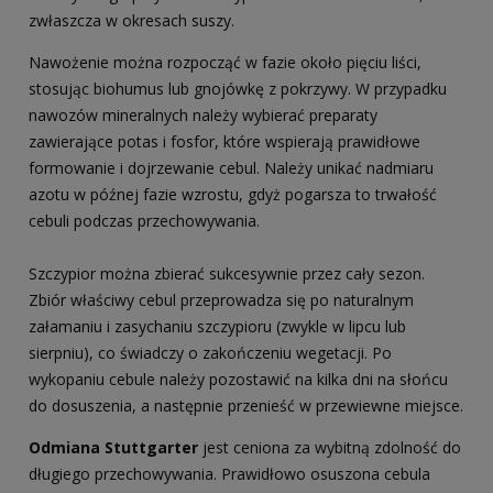
zwłaszcza w okresach suszy.
Nawożenie można rozpocząć w fazie około pięciu liści,
stosując biohumus lub gnojówkę z pokrzywy. W przypadku
nawozów mineralnych należy wybierać preparaty
zawierające potas i fosfor, które wspierają prawidłowe
formowanie i dojrzewanie cebul. Należy unikać nadmiaru
azotu w późnej fazie wzrostu, gdyż pogarsza to trwałość
cebuli podczas przechowywania.
Szczypior można zbierać sukcesywnie przez cały sezon.
Zbiór właściwy cebul przeprowadza się po naturalnym
załamaniu i zasychaniu szczypioru (zwykle w lipcu lub
sierpniu), co świadczy o zakończeniu wegetacji. Po
wykopaniu cebule należy pozostawić na kilka dni na słońcu
do dosuszenia, a następnie przenieść w przewiewne miejsce.
Odmiana Stuttgarter
jest ceniona za wybitną zdolność do
długiego przechowywania. Prawidłowo osuszona cebula