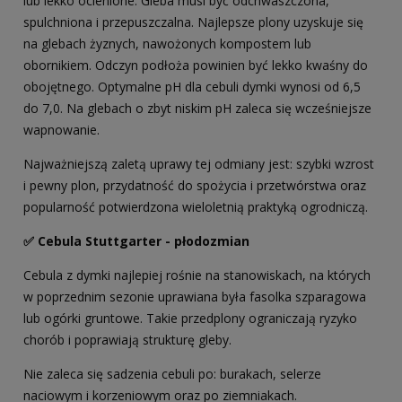
lub lekko ocienione. Gleba musi być odchwaszczona,
spulchniona i przepuszczalna. Najlepsze plony uzyskuje się
na glebach żyznych, nawożonych kompostem lub
obornikiem. Odczyn podłoża powinien być lekko kwaśny do
obojętnego. Optymalne pH dla cebuli dymki wynosi od 6,5
do 7,0. Na glebach o zbyt niskim pH zaleca się wcześniejsze
wapnowanie.
Najważniejszą zaletą uprawy tej odmiany jest: szybki wzrost
i pewny plon, przydatność do spożycia i przetwórstwa oraz
popularność potwierdzona wieloletnią praktyką ogrodniczą.
✅ Cebula Stuttgarter - płodozmian
Cebula z dymki najlepiej rośnie na stanowiskach, na których
w poprzednim sezonie uprawiana była fasolka szparagowa
lub ogórki gruntowe. Takie przedplony ograniczają ryzyko
chorób i poprawiają strukturę gleby.
Nie zaleca się sadzenia cebuli po: burakach, selerze
naciowym i korzeniowym oraz po ziemniakach.