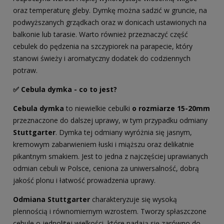
oraz temperaturę gleby. Dymkę można sadzić w gruncie, na
podwyższanych grządkach oraz w donicach ustawionych na
balkonie lub tarasie. Warto również przeznaczyć część
cebulek do pędzenia na szczypiorek na parapecie, który
stanowi świeży i aromatyczny dodatek do codziennych
potraw.
✅ Cebula dymka - co to jest?
Cebula dymka
to niewielkie cebulki
o rozmiarze 15-20mm
przeznaczone do dalszej uprawy, w tym przypadku odmiany
Stuttgarter
. Dymka tej odmiany wyróżnia się jasnym,
kremowym zabarwieniem łuski i miąższu oraz delikatnie
pikantnym smakiem. Jest to jedna z najczęściej uprawianych
odmian cebuli w Polsce, ceniona za uniwersalność, dobrą
jakość plonu i łatwość prowadzenia uprawy.
Odmiana Stuttgarter
charakteryzuje się wysoką
plennością i równomiernym wzrostem. Tworzy spłaszczone
cebule o jednolitej wielkości, które nadają się zarówno do