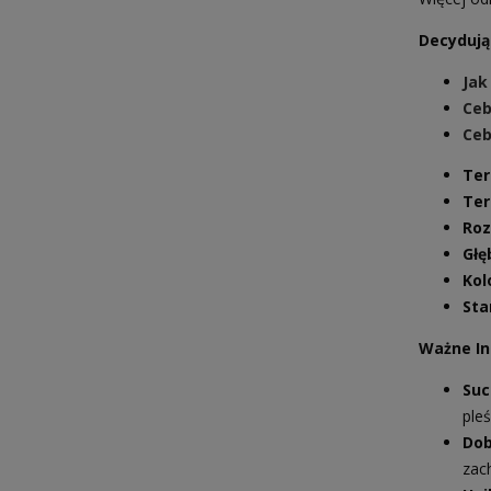
Decydują
Jak
Ceb
Ceb
Ter
Ter
Roz
Głę
Kol
Sta
Ważne In
Suc
pleś
Dob
zac