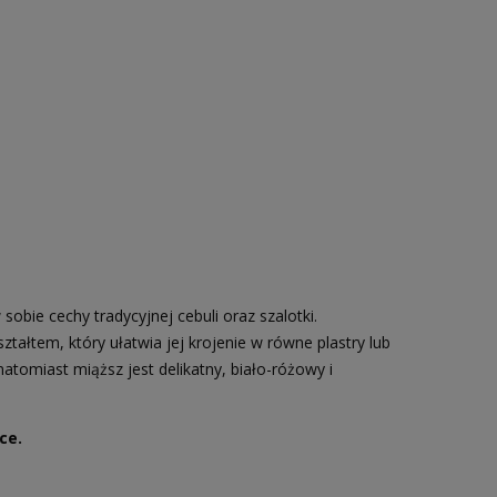
bie cechy tradycyjnej cebuli oraz szalotki.
ałtem, który ułatwia jej krojenie w równe plastry lub
atomiast miąższ jest delikatny, biało-różowy i
ce.