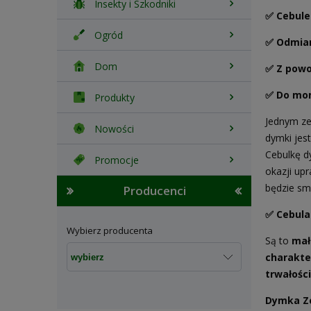
Insekty i Szkodniki
✅ Cebule
Ogród
✅ Odmian
Dom
✅ Z pow
✅ Do mom
Produkty
Jednym ze
Nowości
dymki jest
Cebulkę d
Promocje
okazji up
będzie sm
Producenci
✅ Cebula
Wybierz producenta
Są to
mał
charakte
trwałośc
Dymka Z