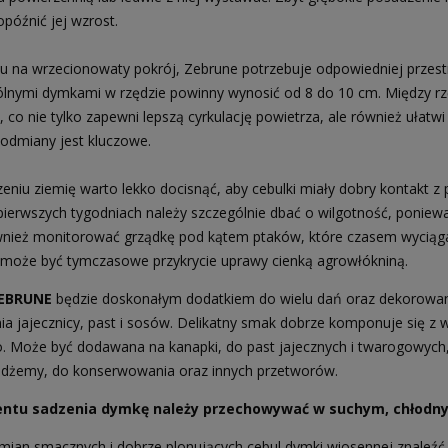
 opóźnić jej wzrost.
u na wrzecionowaty pokrój, Zebrune potrzebuje odpowiedniej przestrz
lnymi dymkami w rzędzie powinny wynosić od 8 do 10 cm. Między r
, co nie tylko zapewni lepszą cyrkulację powietrza, ale również ułat
 odmiany jest kluczowe.
niu ziemię warto lekko docisnąć, aby cebulki miały dobry kontakt z po
pierwszych tygodniach należy szczególnie dbać o wilgotność, ponie
nież monitorować grządkę pod kątem ptaków, które czasem wyciągają
oże być tymczasowe przykrycie uprawy cienką agrowłókniną.
EBRUNE
będzie doskonałym dodatkiem do wielu dań oraz dekorowan
ia jajecznicy, past i sosów. Delikatny smak dobrze komponuje się z
. Może być dodawana na kanapki, do past jajecznych i twarogowych
dżemy, do konserwowania oraz innych przetworów.
tu sadzenia dymkę należy przechowywać w suchym, chłodny
mian smacznych i dobrze plonujących cebul dymki wiosennej znaleź