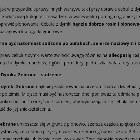
jak w przypadku uprawy innych warzyw, tak i przy uprawie cebuli z 
e właściwej kolejności nasadzeń w warzywniku pomaga ograniczyć 
prawić plonowanie. Cebula z dymki
będzie dobrze rosła i plonowa
zparagowa lub ogórki gruntowe.
nna być natomiast sadzona po burakach, selerze naciowym i 
praw cebuli z dymki warto zwrócić uwagę również na
alleopatię roś
dą dla dymki: marchew, ogórki, pomidory, pietruszka, sałata czy trus
 Dymka Zebrune - sadzenie
 dymki Zebrune
najlepiej zaplanować na przełom marca i kwietnia, 
e po zimie. Miejsce musi być nasłonecznione, ponieważ ta odmiana p
ęboko spulchnić i oczyścić z kamieni, aby wydłużająca się cebula ni
ć do jej zniekształcenia.
Zebrune
umieszcza się w gruncie pionowo, szerszą częścią (piętką) do
ystarczy, że zostaną przykryte warstwą ziemi o grubości około 2-3 c
od powierzchnią lub ledwie z niej wystawać. Zbyt głębokie posadzeni