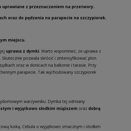
b uprawiane z przeznaczeniem na przetwory.
h oraz do pędzenia na parapecie na szczypiorek.
ym miejscu.
jej
uprawa z dymki
. Warto wspomnieć, że uprawa z
 Skutecznie pozwala skrócić i zintensyfikować plon.
kach oraz w donicach na balkonie i tarasie. Przy
kuchennym parapecie. Tak wychodowany szczypiorek
 przydomowym warzywniku. Dymka tej odmiany
zystym i wyjątkowo słodkim miąższem
oraz
dobrą
etową łuską. Cebula o wyjątkowo smacznym i słodkim