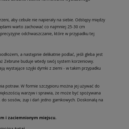
eni, aby cebule nie napierały na siebie. Odstępy między
zędami warto zachować co najmniej 25-30 cm
wi precyzyjne odchwaszczanie, które w przypadku tej
dłożem, a następnie delikatnie podlać, jeśli gleba jest
waż Zebrune buduje wtedy swój system korzeniowy.
 wystające szyjki dymki z ziemi - w takim przypadku
ia potraw. W formie szczypioru można jej używać do
 większością warzyw i sprawia, że może być spożywana
, do sosów, zup i dań jedno garnkowych. Doskonałą na
m i zaciemnionym miejscu.
ć można
tutaj
.