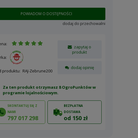
POWIADOM O DOSTĘPNOŚCI
dodaj do przechowalni
ena:
zapytaj o
produkt
rka:
dodaj opinię
d produktu:
RAJ-Zebrune200
Za ten produkt otrzymasz 8 OgroPunktów w
programie lojalnościowym
.
SKONTAKTUJ SIĘ Z
BEZPŁATNA
NAMI
DOSTAWA
797 017 298
od 150 zł