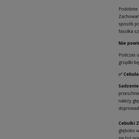
Podobnie 
Zachowani
sposób po
fasolka s
Nie powi
Podczas u
grządki bę
✅ Cebula
Sadzenie
przeschni
należy gł
doprowadzi
Cebulki 
głęboko w
się tuż p