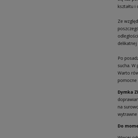
kształtu i
Ze względ
poszczegó
odległości
delikatnej
Po posadze
sucha. W 
Warto rów
pomocne m
Dymka Z
doprawian
na surowo
wytrawne 
Do momen
Więcej od