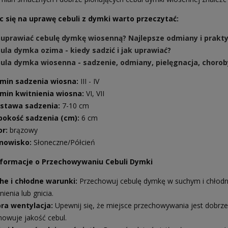
c się na uprawę cebuli z dymki warto przeczytać:
 uprawiać cebulę dymkę wiosenną? Najlepsze odmiany i prakt
ula dymka ozima - kiedy sadzić i jak uprawiać?
ula dymka wiosenna - sadzenie, odmiany, pielęgnacja, choroby 
min sadzenia wiosna:
III - IV
min kwitnienia wiosna:
VI, VII
stawa sadzenia:
7-10 cm
bokość sadzenia (cm):
6 cm
or:
brązowy
nowisko:
Słoneczne/Półcień
formacje o Przechowywaniu Cebuli Dymki
he i chłodne warunki:
Przechowuj cebulę dymkę w suchym i chłodn
nienia lub gnicia.
ra wentylacja:
Upewnij się, że miejsce przechowywania jest dobrze 
howuje jakość cebul.