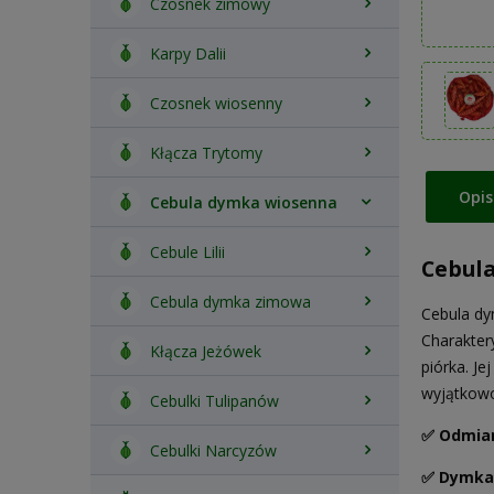
Czosnek zimowy
Karpy Dalii
Czosnek wiosenny
Kłącza Trytomy
Opis
Cebula dymka wiosenna
Cebule Lilii
Cebula
Cebula dymka zimowa
Cebula dy
Charakter
Kłącza Jeżówek
piórka. J
wyjątkowo
Cebulki Tulipanów
✅ Odmian
Cebulki Narcyzów
✅ Dymka 