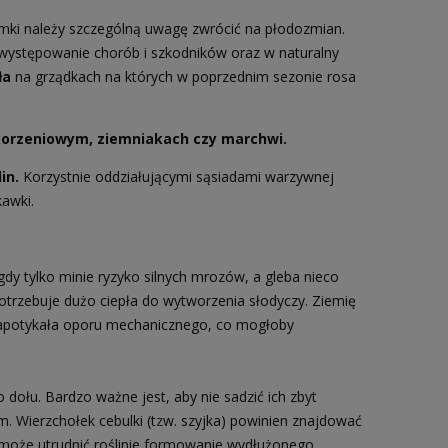
dymki należy szczególną uwagę zwrócić na płodozmian.
występowanie chorób i szkodników oraz w naturalny
ła
na grządkach na których w poprzednim sezonie rosa
korzeniowym, ziemniakach czy marchwi.
lin.
Korzystnie oddziałującymi sąsiadami warzywnej
kawki.
gdy tylko minie ryzyko silnych mrozów, a gleba nieco
otrzebuje dużo ciepła do wytworzenia słodyczy. Ziemię
e napotykała oporu mechanicznego, co mogłoby
 dołu. Bardzo ważne jest, aby nie sadzić ich zbyt
m. Wierzchołek cebulki (tzw. szyjka) powinien znajdować
e może utrudnić roślinie formowanie wydłużonego