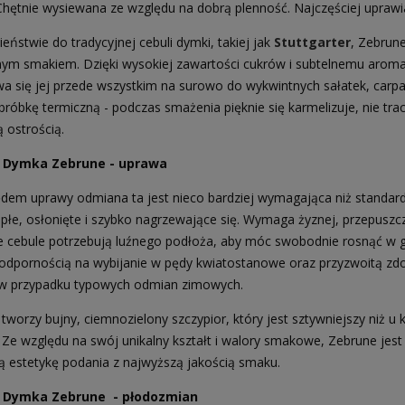
Chętnie wysiewana ze względu na dobrą plenność. Najczęściej upr
eństwie do tradycyjnej cebuli dymki, takiej jak
Stuttgarter
, Zebrun
tnym smakiem. Dzięki wysokiej zawartości cukrów i subtelnemu aromat
wa się jej przede wszystkim na surowo do wykwintnych sałatek, carpa
róbkę termiczną - podczas smażenia pięknie się karmelizuje, nie trac
 ostrością.
 Dymka Zebrune - uprawa
dem uprawy odmiana ta jest nieco bardziej wymagająca niż standar
płe, osłonięte i szybko nagrzewające się. Wymaga żyznej, przepuszcza
 cebule potrzebują luźnego podłoża, aby móc swobodnie rosnąć w gł
 odpornością na wybijanie w pędy kwiatostanowe oraz przyzwoitą zd
 w przypadku typowych odmian zimowych.
 tworzy bujny, ciemnozielony szczypior, który jest sztywniejszy niż 
e. Ze względu na swój unikalny kształt i walory smakowe, Zebrune j
zą estetykę podania z najwyższą jakością smaku.
a Dymka Zebrune
- płodozmian