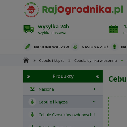
wysyłka 24h
1
szybka dostawa
n
NASIONA WARZYW
NASIONA ZIÓŁ
NA
»
»
»
Cebule i kłącza
Cebula dymka wiosenna
OCHRONA ROŚLIN
Produkty
Cebu
Nasiona
Cebule i kłącza
Cebule Czosnków ozdobnych