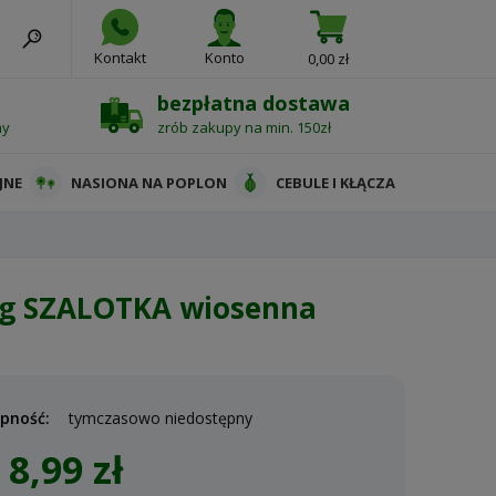
Kontakt
Konto
0,00 zł
bezpłatna dostawa
ny
zrób zakupy na min. 150zł
JNE
NASIONA NA POPLON
CEBULE I KŁĄCZA
0g SZALOTKA wiosenna
pność:
tymczasowo niedostępny
8,99 zł