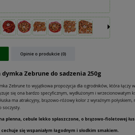
Opinie o produkcie (0)
 dymka Zebrune do sadzenia 250g
mka Zebrune to wyjątkowa propozycja dla ogrodników, która łączy w so
yzuje się ona bardzo specyficznym, wydłużonym i wrzecionowatym kszt
ej łuska ma atrakcyjny, brązowo-różowy kolor z wyraźnym połyskiem, n
 soczysty.
a plenna, cebule lekko spłaszczone, o brązowo-fioletowej łus
cechuje się wspaniałym łagodnym i słodkim smakiem.