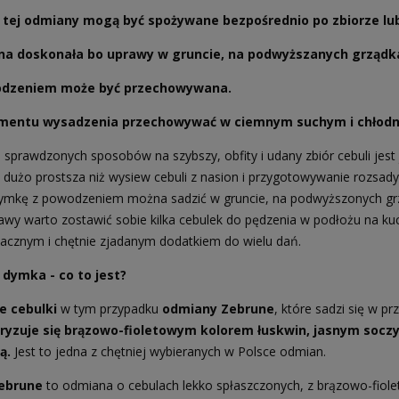
 tej odmiany mogą być spożywane bezpośrednio po zbiorze lu
a doskonała bo uprawy w gruncie, na podwyższanych grządkac
odzeniem może być przechowywana.
entu wysadzenia przechowywać w ciemnym suchym i chłodn
 sprawdzonych sposobów na szybszy, obfity i udany zbiór cebuli jest 
 dużo prostsza niż wysiew cebuli z nasion i przygotowywanie rozsady.
ymkę z powodzeniem można sadzić w gruncie, na podwyższonych grząd
rawy warto zostawić sobie kilka cebulek do pędzenia w podłożu na 
acznym i chętnie zjadanym dodatkiem do wielu dań.
 dymka - co to jest?
e cebulki
w tym przypadku
odmiany Zebrune
, które sadzi się w
ryzuje się brązowo-fioletowym kolorem łuskwin, jasnym soc
ią
.
Jest to jedna z chętniej wybieranych w Polsce odmian.
ebrune
to odmiana o cebulach lekko spłaszczonych, z brązowo-fiol