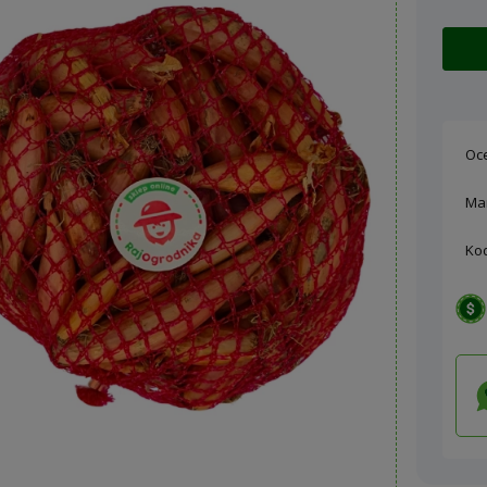
Oc
Ma
Ko