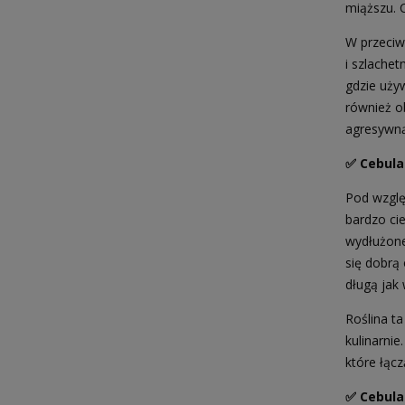
miąższu. 
W przeciwi
i szlache
gdzie uży
również ob
agresywną
✅ Cebula
Pod wzglę
bardzo cie
wydłużone
się dobrą
długą jak
Roślina ta
kulinarni
które łąc
✅ Cebul