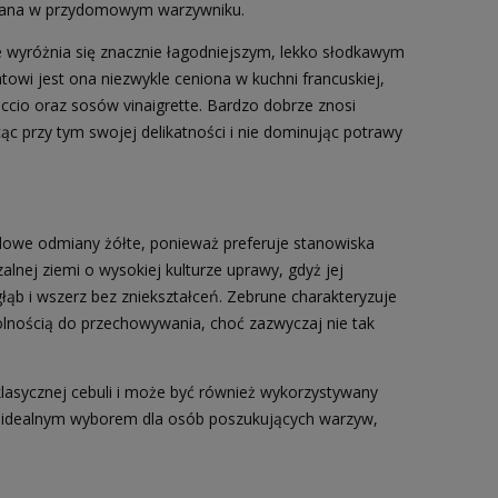
awiana w przydomowym warzywniku.
e wyróżnia się znacznie łagodniejszym, lekko słodkawym
owi jest ona niezwykle ceniona w kuchni francuskiej,
ccio oraz sosów vinaigrette. Bardzo dobrze znosi
ąc przy tym swojej delikatności i nie dominując potrawy
dowe odmiany żółte, ponieważ preferuje stanowiska
lnej ziemi o wysokiej kulturze uprawy, gdyż jej
ąb i wszerz bez zniekształceń. Zebrune charakteryzuje
olnością do przechowywania, choć zazwyczaj nie tak
u klasycznej cebuli i może być również wykorzystywany
est idealnym wyborem dla osób poszukujących warzyw,