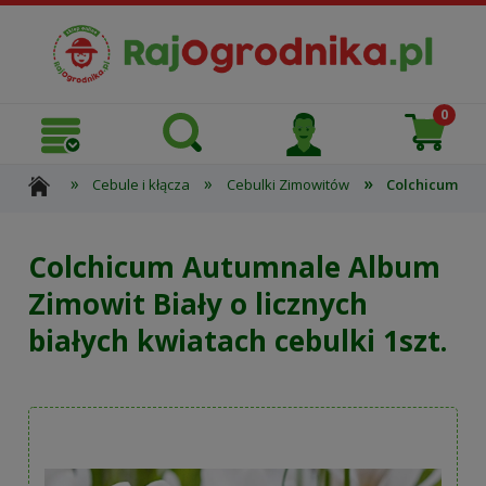
»
»
»
Cebule i kłącza
Cebulki Zimowitów
Colchicum Autu
Colchicum Autumnale Album
Zimowit Biały o licznych
białych kwiatach cebulki 1szt.