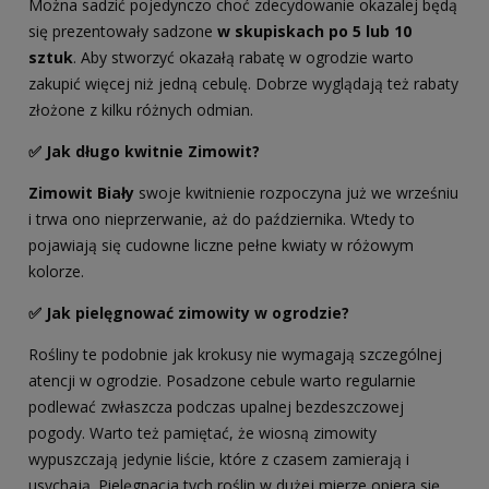
Można sadzić pojedynczo choć zdecydowanie okazalej będą
się prezentowały sadzone
w skupiskach po 5 lub 10
sztuk
. Aby stworzyć okazałą rabatę w ogrodzie warto
zakupić więcej niż jedną cebulę. Dobrze wyglądają też rabaty
złożone z kilku różnych odmian.
✅
Jak długo kwitnie Zimowit?
Zimowit Biały
swoje kwitnienie rozpoczyna już we wrześniu
i trwa ono nieprzerwanie, aż do października. Wtedy to
pojawiają się cudowne liczne pełne kwiaty w różowym
kolorze.
✅
Jak pielęgnować zimowity
w ogrodzie?
Rośliny te podobnie jak krokusy nie wymagają szczególnej
atencji w ogrodzie. Posadzone cebule warto regularnie
podlewać zwłaszcza podczas upalnej bezdeszczowej
pogody. Warto też pamiętać, że wiosną zimowity
wypuszczają jedynie liście, które z czasem zamierają i
usychają. Pielęgnacja tych roślin w dużej mierze opiera się