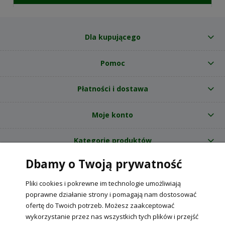
DOSTĘPNOŚCI
Dla kupującego
Pomoc
Płatności i dostawa
Moje konto
Kategorie produktów
Dbamy o Twoją prywatność
O nas
Pliki cookies i pokrewne im technologie umożliwiają
Internetowy sklep ogrodniczy z nasionami RajOgrodnika.pl
|
poprawne działanie strony i pomagają nam dostosować
NIP: 6090037061, REGON: 260240470 | Czarnca, ul. Tęczowa 31, 29-100
ofertę do Twoich potrzeb. Możesz zaakceptować
Włoszczowa
wykorzystanie przez nas wszystkich tych plików i przejść