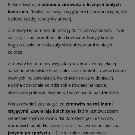
Pięknie kwitnąca
odmiana zimowita o licznych białych
kwiatach.
Roślina zachwyca wyglądem i z pewnością będzie
ozdobą każdej rabaty kwiatowej.
Zimowity tej odmiany dorastają do 15 cm wysokości. Liście
wąskie, liczne, podobne jak u krokusów. Łodygi krótkie
bogato ukwiecone okazałymi kwiatostanami w białym
kolorze.
Zimowity tej odmiany wyglądają w ogrodzie najpiękniej
sadzone w skupiskach na skalniakach, wokół stawów i oczek
wodnych, na trawnikach, kwietnikach oraz w donicach.
Roślina doskonale poradzi sobie również na każdej
słoneczniej rabacie. Kwitnie od września do października.
Warto również zaznaczyć, że
zimowity są roślinami
trującymi
.
Zawierają kolchicynę
, która jest związkiem
niebezpiecznym zarówno dla dorosłych jak i dzieci czy
domowych pupili. Na szczęście roślina jest niebezpieczna
jedynie po spożyciu
. Liście w trakcie wiosennych