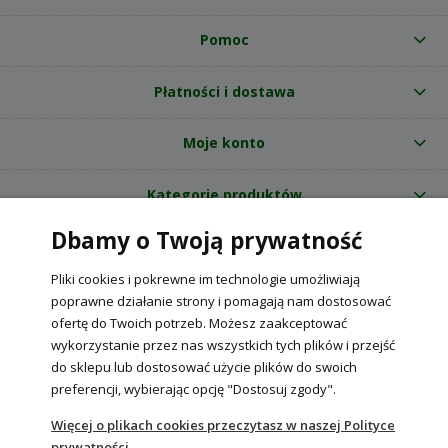
Pomoc
Płatności i dostawa
Moje konto
Kategorie produktów
Dbamy o Twoją prywatność
O nas
Pliki cookies i pokrewne im technologie umożliwiają
Internetowy sklep ogrodniczy z nasionami RajOgrodnika.pl
|
poprawne działanie strony i pomagają nam dostosować
NIP: 6090037061, REGON: 260240470 | Czarnca, ul. Tęczowa 31, 29-100
ofertę do Twoich potrzeb. Możesz zaakceptować
Włoszczowa
wykorzystanie przez nas wszystkich tych plików i przejść
do sklepu lub dostosować użycie plików do swoich
preferencji, wybierając opcję "Dostosuj zgody".
POKAŻ PEŁNĄ WERSJĘ STRONY
Więcej o plikach cookies przeczytasz w naszej Polityce
prywatności.