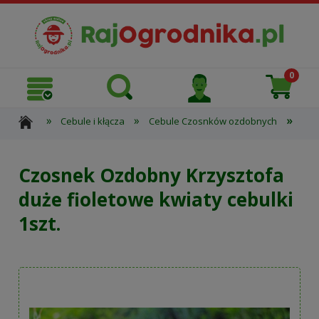
»
»
»
Cebule i kłącza
Cebule Czosnków ozdobnych
Czo
Czosnek Ozdobny Krzysztofa
duże fioletowe kwiaty cebulki
1szt.