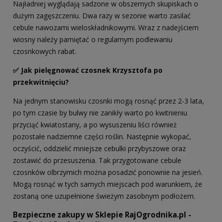
Najładniej wyglądają sadzone w obszernych skupiskach o
dużym zagęszczeniu. Dwa razy w sezonie warto zasilać
cebule nawozami wieloskładnikowymi. Wraz z nadejściem
wiosny należy pamiętać o regularnym podlewaniu
czosnkowych rabat.
✅ Jak pielęgnować czosnek
Krzysztofa
po
przekwitnięciu?
Na jednym stanowisku czosnki mogą rosnąć przez 2-3 lata,
po tym czasie by bulwy nie zanikły warto po kwitnieniu
przyciąć kwiatostany, a po wysuszeniu liści również
pozostałe nadziemne części roślin. Następnie wykopać,
oczyścić, oddzielić mniejsze cebulki przybyszowe oraz
zostawić do przesuszenia. Tak przygotowane cebule
czosnków olbrzymich można posadzić ponownie na jesień.
Mogą rosnąć w tych samych miejscach pod warunkiem, że
zostaną one uzupełnione świeżym zasobnym podłożem.
Bezpieczne zakupy w Sklepie RajOgrodnika.pl -