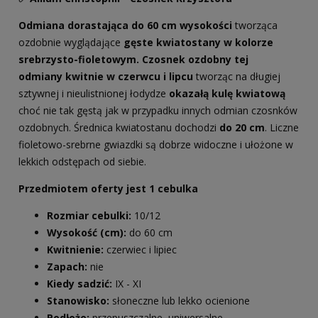
Odmiana dorastająca do 60 cm wysokości
tworząca
ozdobnie wyglądające
gęste kwiatostany w kolorze
srebrzysto-fioletowym.
Czosnek ozdobny tej
odmiany kwitnie w czerwcu i lipcu
tworząc na długiej
sztywnej i nieulistnionej łodydze
okazałą kulę kwiatową
choć nie tak gęstą jak w przypadku innych odmian czosnków
ozdobnych. Średnica kwiatostanu dochodzi
do 20 cm
. Liczne
fioletowo-srebrne gwiazdki są dobrze widoczne i ułożone w
lekkich odstępach od siebie.
Przedmiotem oferty jest 1 cebulka
Rozmiar cebulki:
10/12
Wysokość (cm):
do 60 cm
Kwitnienie:
czerwiec i lipiec
Zapach:
nie
Kiedy sadzić:
IX - XI
Stanowisko:
słoneczne lub lekko ocienione
Podłoże:
przepuszczalne, uniwersalne