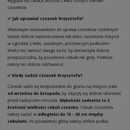
wygląda też rabata złożona z kilku różnych odmian
czosnków.
✅ Jak uprawiać czosnek Krzysztofa?
Właściwym stanowiskiem do uprawy czosnków ozdobnych
będzie dobrze nasłonecznione lub lekko zacienione miejsce
w ogrodzie z lekki, zasobnym, próchniczym podłożem.
Warto też zwrócić uwagę na to, by ziemia była dobrze
przepuszczalna, by posadzone cebule nie gniły. Podłoże
należy też dobrze odchwaścić.
✅ Kiedy sadzić czosnek Krzysztofa?
Czosnki sadzi się bezpośrednio do gruntu na miejsce stałe
od września do listopada
, by zdążyły się dobrze ukorzenić
przed nadejściem mrozów.
Głębokość sadzenia to 3
krotność wielkości cebuli czosnku
. Cebule czosnków
należy sadzić w
odległości do 15 - 20 cm między
cebulami.
Po posadzeniu glebę należy obficie podlać.