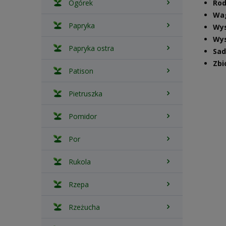
Ogórek
Rod
Wa
Papryka
Wys
Wys
Papryka ostra
Sad
Zbi
Patison
Pietruszka
Pomidor
Por
Rukola
Rzepa
Rzeżucha