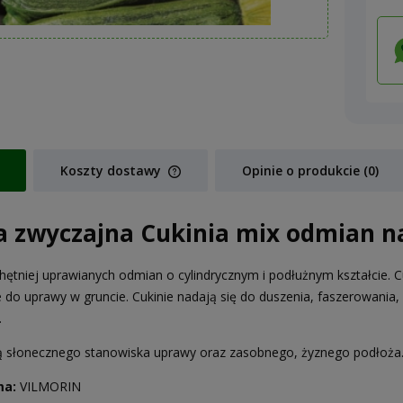
Koszty dostawy
Opinie o produkcie (0)
Cena nie zawiera ewentualnych koszt
a zwyczajna Cukinia mix odmian n
płatności
chętniej uprawianych odmian o cylindrycznym i podłużnym kształcie. 
 do uprawy w gruncie. Cukinie nadają się do duszenia, faszerowania, 
.
słonecznego stanowiska uprawy oraz zasobnego, żyznego podłoża. 
ma:
VILMORIN