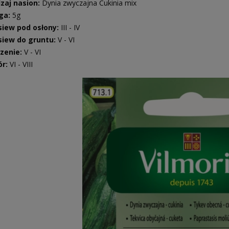
zaj nasion:
Dynia zwyczajna Cukinia mix
ga:
5g
iew pod osłony:
III - IV
iew do gruntu:
V - VI
zenie:
V - VI
ór:
VI - VIII