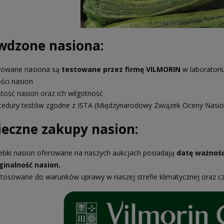
wdzone nasiona:
rowane nasiona są
testowane przez firmę VILMORIN
w laboratori
ości nasion
stość nasion oraz ich wilgotność
cedury testów zgodne z ISTA (Międzynarodowy Związek Oceny Nasio
ieczne zakupy nasion:
ebki nasion oferowane na naszych aukcjach posiadają
datę ważnośc
ginalność nasion.
tosowane do warunków uprawy w naszej strefie klimatycznej oraz c