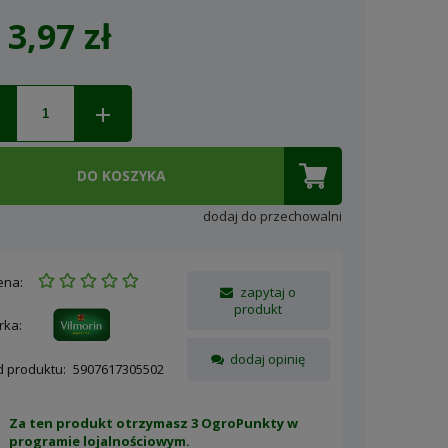
3,97 zł
Cena nie zawiera ewentualnych
kosztów płatności
DO KOSZYKA
dodaj do przechowalni
ena:
zapytaj o
produkt
rka:
dodaj opinię
d produktu:
5907617305502
Za ten produkt otrzymasz 3 OgroPunkty w
programie lojalnościowym
.