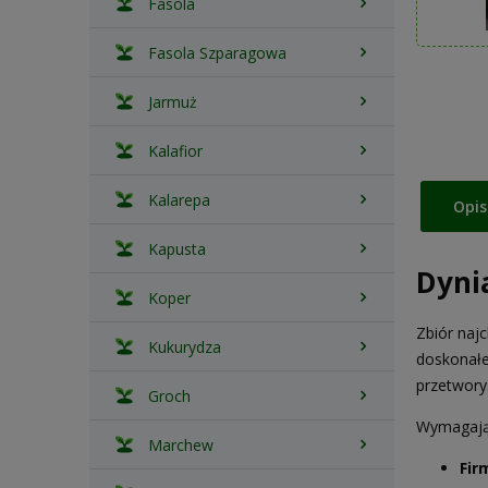
Fasola
Fasola Szparagowa
Jarmuż
Kalafior
Kalarepa
Opis
Kapusta
Dyni
Koper
Zbiór naj
Kukurydza
doskonałe
przetwory
Groch
Wymagają 
Marchew
Fir