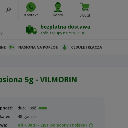
Kontakt
Konto
0,00 zł
bezpłatna dostawa
ny
zrób zakupy na min. 150zł
JNE
NASIONA NA POPLON
CEBULE I KŁĄCZA
asiona 5g - VILMORIN
pność:
duża ilość
ka w:
48 godzin
awa:
od 7,90 zł
- LIST polecony
(Polska)