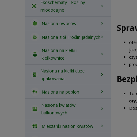
Ekoschematy - Rośliny
miododajne
Nasiona owoców
Spra
Nasiona ziół i roślin jadalnych
ofe
jak
Nasiona na kiełki i
czy
kiełkownice
pro
Nasiona na kiełki duże
Bezp
opakowania
Nasiona na poplon
Tor
ory
Nasiona kwiatów
Dos
balkonowych
Mieszanki nasion kwiatów