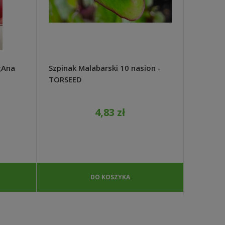
gAna
Szpinak Malabarski 10 nasion -
Cebula 
TORSEED
Firenze
4,83 zł
DO KOSZYKA