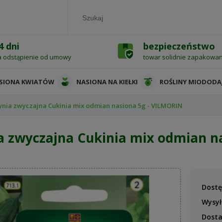
4 dni
bezpieczeństwo
a odstąpienie od umowy
towar solidnie zapakowa
SIONA KWIATÓW
NASIONA NA KIEŁKI
ROŚLINY MIODODA
ynia zwyczajna Cukinia mix odmian nasiona 5g - VILMORIN
a zwyczajna Cukinia mix odmian n
Dostę
Wysył
Dost