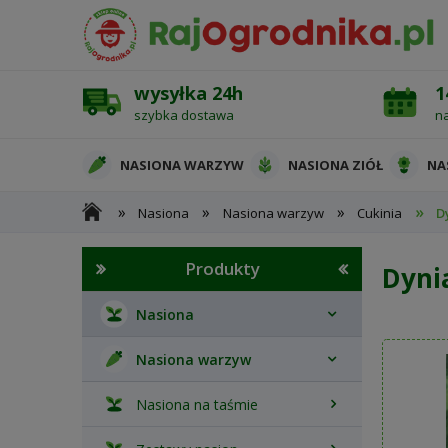
wysyłka 24h
1
szybka dostawa
n
NASIONA WARZYW
NASIONA ZIÓŁ
NA
»
»
»
»
Nasiona
Nasiona warzyw
Cukinia
D
OCHRONA ROŚLIN
Produkty
Dyni
Nasiona
Nasiona warzyw
Nasiona na taśmie