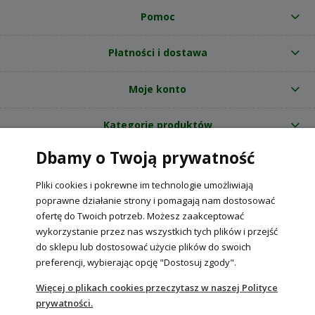
Pomoc
Płatności i dostawa
Moje konto
Kategorie produktów
Dbamy o Twoją prywatność
O nas
Pliki cookies i pokrewne im technologie umożliwiają
Internetowy sklep ogrodniczy z nasionami RajOgrodnika.pl
|
poprawne działanie strony i pomagają nam dostosować
NIP: 6090037061, REGON: 260240470 | Czarnca, ul. Tęczowa 31, 29-100
ofertę do Twoich potrzeb. Możesz zaakceptować
Włoszczowa
wykorzystanie przez nas wszystkich tych plików i przejść
do sklepu lub dostosować użycie plików do swoich
preferencji, wybierając opcję "Dostosuj zgody".
POKAŻ PEŁNĄ WERSJĘ STRONY
Więcej o plikach cookies przeczytasz w naszej Polityce
prywatności.
Sklep internetowy Shoper Premium