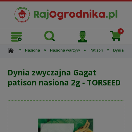
»
»
»
»
Nasiona
Nasiona warzyw
Patison
Dynia zwy
Dynia zwyczajna Gagat
patison nasiona 2g - TORSEED