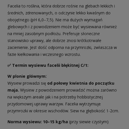
Facelia to roślina, która dobrze rośnie na glebach lekkich i
średnich, zdrenowanych, o odczynie lekko kwaśnym do
obojętnego (pH 6,0–7,5). Nie ma dużych wymagań
glebowych i z powodzeniem może być wysiewana również
na mniej zasobnym podłożu. Preferuje słoneczne
stanowisko uprawy, ale dobrze znosi krótkotrwałe
zacienienie. Jest dość odporna na przymrozki, zwłaszcza w
fazie kiełkowania i wczesnego wzrostu.
✅ Termin wysiewu facelii błękitnej C/1:
W plonie głównym:
Wysiew prowadzi się
od połowy kwietnia do początku
maja.
Wysiew z powodzeniem prowadzić można zarówno
na większym areale jak i na potrzeby hobbistycznej
przydomowej uprawy warzyw. Facelia wytrzymuje
przymrozki w okresie wschodów. Siew na głębokość 1-2cm.
Norma wysiewu:
10–15 kg/ha
(przy siewie czystym)