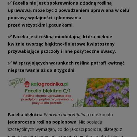
✅ Facelia nie jest spokrewniona z żadną rośliną
uprawową, może być z powodzeniem uprawiana w celu
poprawy wydajności i plonowania
przed wszystkimi gatunkami.
✅ Facelia jest rośliną miododajną, która pięknie
kwitnie tworząc błękitno-fioletowe kwiatostany
przywabiające pszczoły i inne pożyteczne owady.
✅ W sprzyjających warunkach roślina potrafi kwitnąć
nieprzerwanie aż do 8 tygodni.
Facelia błękitna
Phacelia tanacetifolia
to doskonała
jednoroczna roślina poplonowa
. Nie posiada
szczególnych wymagań, co do jakości podłoża, dlatego z
powodzeniem uprawiać ją można nawet na mało żyznych