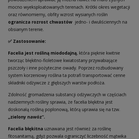
mocno wyeksploatowanych terenach. Krótki okres wegetacji
oraz równomierny, obfity wzrost wysianych roślin
ogranicza rozrost chwastów
jedno- i dwuliściennych na
obsianym terenie.
✅ Zastosowanie:
Facelia jest rośliną miododajną
, która pięknie kwitnie
tworząc błękitno-fioletowe kwiatostany przywabiające
pszczoły i inne pożyteczne owady. Poprzez rozbudowany
system korzeniowy roślina ta potrafi transportować cenne
składniki odżywcze z głębszych warstw podłoża.
Zdolność gromadzenia substancji odżywczych w częściach
nadziemnych rośliny sprawia, że facelia błękitna jest
doskonałą rośliną poplonową, którą uprawia się na tzw.
„zielony nawóz”.
Facelia błękitna
uznawana jest również za roślinę
fitosanitarną, gdyż pozwala ograniczyć liczebność mątwika