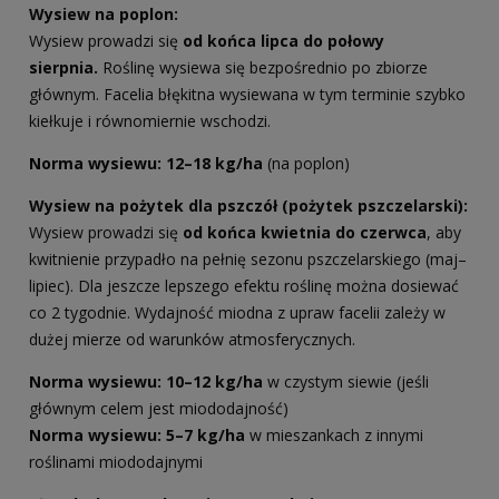
Wysiew na poplon:
Wysiew prowadzi się
od końca lipca do połowy
sierpnia.
Roślinę wysiewa się bezpośrednio po zbiorze
głównym. Facelia błękitna wysiewana w tym terminie szybko
kiełkuje i równomiernie wschodzi.
Norma wysiewu: 12–18 kg/ha
(na poplon)
Wysiew na pożytek dla pszczół (pożytek pszczelarski):
Wysiew prowadzi się
od końca kwietnia do czerwca
, aby
kwitnienie przypadło na pełnię sezonu pszczelarskiego (maj–
lipiec). Dla jeszcze lepszego efektu roślinę można dosiewać
co 2 tygodnie. Wydajność miodna z upraw facelii zależy w
dużej mierze od warunków atmosferycznych.
Norma wysiewu:
10–12 kg/ha
w czystym siewie (jeśli
głównym celem jest miododajność)
Norma wysiewu:
5–7 kg/ha
w mieszankach z innymi
roślinami miododajnymi