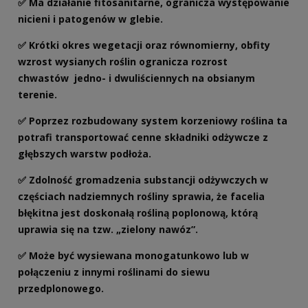
✅ Ma działanie fitosanitarne, ogranicza występowanie
nicieni i patogenów w glebie.
✅ Krótki okres wegetacji oraz równomierny, obfity
wzrost wysianych roślin
ogranicza rozrost
chwastów
jedno- i dwuliściennych na obsianym
terenie.
✅ Poprzez rozbudowany system korzeniowy roślina ta
potrafi transportować cenne składniki odżywcze z
głębszych warstw podłoża.
✅ Zdolność gromadzenia substancji odżywczych w
częściach nadziemnych rośliny sprawia, że facelia
błękitna jest doskonałą rośliną poplonową, którą
uprawia się na tzw. „zielony nawóz”.
✅ Może być
wysiewana monogatunkowo
lub w
połączeniu z innymi roślinami do siewu
przedplonowego.