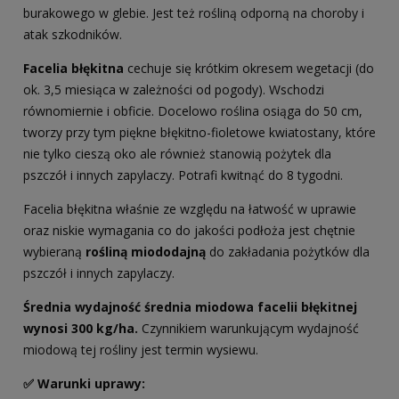
burakowego w glebie. Jest też rośliną odporną na choroby i
atak szkodników.
Facelia błękitna
cechuje się krótkim okresem wegetacji (do
ok. 3,5 miesiąca w zależności od pogody). Wschodzi
równomiernie i obficie. Docelowo roślina osiąga do 50 cm,
tworzy przy tym piękne błękitno-fioletowe kwiatostany, które
nie tylko cieszą oko ale również stanowią pożytek dla
pszczół i innych zapylaczy. Potrafi kwitnąć do 8 tygodni.
Facelia błękitna właśnie ze względu na łatwość w uprawie
oraz niskie wymagania co do jakości podłoża jest chętnie
wybieraną
rośliną miododajną
do zakładania pożytków dla
pszczół i innych zapylaczy.
Średnia wydajność średnia miodowa facelii błękitnej
wynosi 300 kg/ha.
Czynnikiem warunkującym wydajność
miodową tej rośliny jest termin wysiewu.
✅ Warunki uprawy: