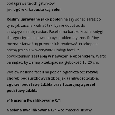
pod uprawę takich gatunków
jak:
ogórek
,
kapusta
czy
seler
.
Rośliny uprawiane jako poplon
należy ścinać zaraz po
tym, jak zaczną kwitnąć tak, by nie dopuścić do
zawiązywania się nasion. Facelia ma bardzo kruche łodygi
dlatego cięcie nie powinno być problematyczne. Rośliny
można z łatwością przyorać lub zwałować. Przekopane
późną jesienią w warzywniku łodygi facelii z
powodzeniem
zastąpią w nawożenie obornikiem.
Warto
pamiętać, by ziemię przekopać na głębokość 15-20 cm.
Wysiew nasiona facelii na poplon ogranicza też
rozwój
chorób podsuszkowych zbóż
jak:
łamliwość źdźbła,
zgorzel podstawy źdźbła oraz fuzaryjną zgorzel
podstawy źdźbła.
✅ Nasiona Kwalifikowane C/1
Nasiona Kwalifikowane C/1
– to materiał siewny