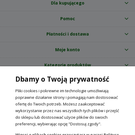
Dla kupującego
Pomoc
Płatności i dostawa
Moje konto
Kategorie produktów
Dbamy o Twoją prywatność
O nas
Pliki cookies i pokrewne im technologie umożliwiają
Internetowy sklep ogrodniczy z nasionami RajOgrodnika.pl
|
poprawne działanie strony i pomagają nam dostosować
NIP: 6090037061, REGON: 260240470 | Czarnca, ul. Tęczowa 31, 29-100
ofertę do Twoich potrzeb. Możesz zaakceptować
Włoszczowa
wykorzystanie przez nas wszystkich tych plików i przejść
do sklepu lub dostosować użycie plików do swoich
preferencji, wybierając opcję "Dostosuj zgody".
POKAŻ PEŁNĄ WERSJĘ STRONY
Więcej o plikach cookies przeczytasz w naszej Polityce