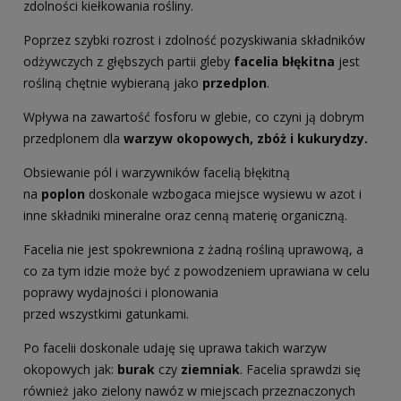
zdolności kiełkowania rośliny.
Poprzez szybki rozrost i zdolność pozyskiwania składników
odżywczych z głębszych partii gleby
facelia błękitna
jest
rośliną chętnie wybieraną jako
przedplon
.
Wpływa na zawartość fosforu w glebie, co czyni ją dobrym
przedplonem dla
warzyw okopowych, zbóż i kukurydzy.
Obsiewanie pól i warzywników facelią błękitną
na
poplon
doskonale wzbogaca miejsce wysiewu w azot i
inne składniki mineralne oraz cenną materię organiczną.
Facelia nie jest spokrewniona z żadną rośliną uprawową, a
co za tym idzie może być z powodzeniem uprawiana w celu
poprawy wydajności i plonowania
przed wszystkimi gatunkami.
Po facelii doskonale udaję się uprawa takich warzyw
okopowych jak:
burak
czy
ziemniak
. Facelia sprawdzi się
również jako zielony nawóz w miejscach przeznaczonych