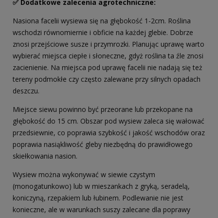
✅ Dodatkowe zalecenia agrotechniczne:
Nasiona facelii wysiewa się na głębokość 1-2cm. Roślina
wschodzi równomiernie i obficie na każdej glebie. Dobrze
znosi przejściowe susze i przymrozki. Planując uprawę warto
wybierać miejsca ciepłe i słoneczne, gdyż roślina ta źle znosi
zacienienie. Na miejsca pod uprawę facelii nie nadają się też
tereny podmokłe czy często zalewane przy silnych opadach
deszczu.
Miejsce siewu powinno być przeorane lub przekopane na
głębokość do 15 cm. Obszar pod wysiew zaleca się wałować
przedsiewnie, co poprawia szybkość i jakość wschodów oraz
poprawia nasiąkliwość gleby niezbędną do prawidłowego
skiełkowania nasion.
Wysiew można wykonywać w siewie czystym
(monogatunkowo) lub w mieszankach z gryką, seradelą,
koniczyną, rzepakiem lub łubinem. Podlewanie nie jest
konieczne, ale w warunkach suszy zalecane dla poprawy