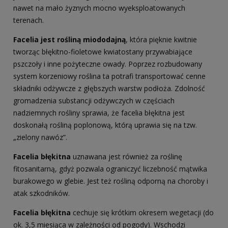
nawet na mało żyznych mocno wyeksploatowanych
terenach.
Facelia jest rośliną miododajną
, która pięknie kwitnie
tworząc błękitno-fioletowe kwiatostany przywabiające
pszczoły i inne pożyteczne owady. Poprzez rozbudowany
system korzeniowy roślina ta potrafi transportować cenne
składniki odżywcze z głębszych warstw podłoża. Zdolność
gromadzenia substancji odżywczych w częściach
nadziemnych rośliny sprawia, że facelia błękitna jest
doskonałą rośliną poplonową, którą uprawia się na tzw.
„zielony nawóz”.
Facelia błękitna
uznawana jest również za roślinę
fitosanitarną, gdyż pozwala ograniczyć liczebność mątwika
burakowego w glebie. Jest też rośliną odporną na choroby i
atak szkodników.
Facelia błękitna
cechuje się krótkim okresem wegetacji (do
ok. 3,5 miesiąca w zależności od pogody). Wschodzi