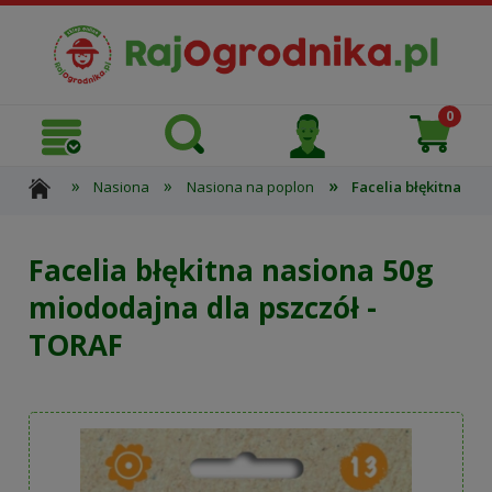
»
»
»
Nasiona
Nasiona na poplon
Facelia błękitna na
Facelia błękitna nasiona 50g
miododajna dla pszczół -
TORAF