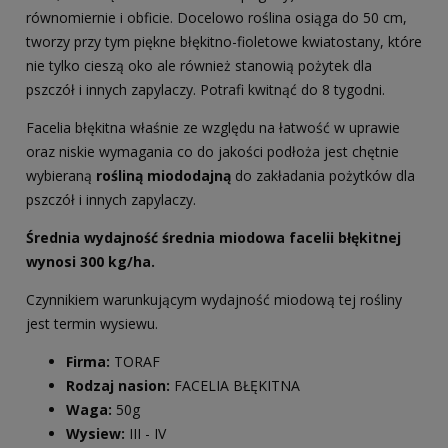
równomiernie i obficie. Docelowo roślina osiąga do 50 cm,
tworzy przy tym piękne błękitno-fioletowe kwiatostany, które
nie tylko cieszą oko ale również stanowią pożytek dla
pszczół i innych zapylaczy. Potrafi kwitnąć do 8 tygodni.
Facelia błękitna właśnie ze względu na łatwość w uprawie
oraz niskie wymagania co do jakości podłoża jest chętnie
wybieraną
rośliną miododajną
do zakładania pożytków dla
pszczół i innych zapylaczy.
Średnia wydajność średnia miodowa facelii błękitnej
wynosi 300 kg/ha.
Czynnikiem warunkującym wydajność miodową tej rośliny
jest termin wysiewu.
Firma:
TORAF
Rodzaj nasion:
FACELIA BŁĘKITNA
Waga:
50g
Wysiew:
III - IV