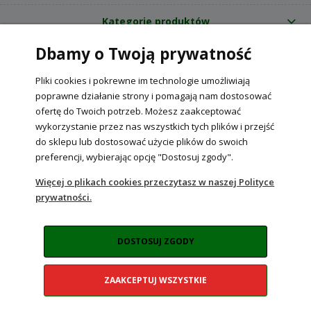
Kategorie produktów
Dbamy o Twoją prywatność
O nas
Pliki cookies i pokrewne im technologie umożliwiają
Internetowy sklep ogrodniczy z nasionami RajOgrodnika.pl
|
poprawne działanie strony i pomagają nam dostosować
NIP: 6090037061, REGON: 260240470 | Czarnca, ul. Tęczowa 31, 29-100
ofertę do Twoich potrzeb. Możesz zaakceptować
Włoszczowa
wykorzystanie przez nas wszystkich tych plików i przejść
do sklepu lub dostosować użycie plików do swoich
preferencji, wybierając opcję "Dostosuj zgody".
POKAŻ PEŁNĄ WERSJĘ STRONY
Więcej o plikach cookies przeczytasz w naszej Polityce
prywatności.
Sklep internetowy Shoper Premium
DOSTOSUJ ZGODY
ZAAKCEPTUJ WSZYSTKIE
Realizacja:
NahoMedia.com