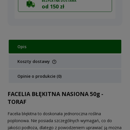
BEZPŁATNA DOSTAWA
od 150 zł
Opis
Koszty dostawy
Cena nie zawiera ewentualnych kosztów płatności
Opinie o produkcie (0)
FACELIA BŁĘKITNA NASIONA 50g -
TORAF
Facelia błękitna
to doskonała jednoroczna roślina
poplonowa. Nie posiada szczególnych wymagań, co do
jakości podłoża, dlatego z powodzeniem uprawiać ją można