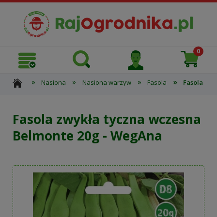
»
»
»
»
Nasiona
Nasiona warzyw
Fasola
Fasola zwy
Fasola zwykła tyczna wczesna
Belmonte 20g - WegAna