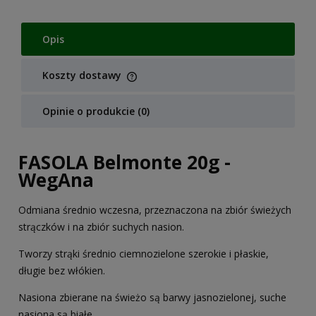
Opis
Koszty dostawy
Cena nie zawiera ewentualnych kosztów płatności
Opinie o produkcie (0)
FASOLA Belmonte 20g -
WegAna
Odmiana średnio wczesna, przeznaczona na zbiór świeżych
strączków i na zbiór suchych nasion.
Tworzy strąki średnio ciemnozielone szerokie i płaskie,
długie bez włókien.
Nasiona zbierane na świeżo są barwy jasnozielonej, suche
nasiona są białe.