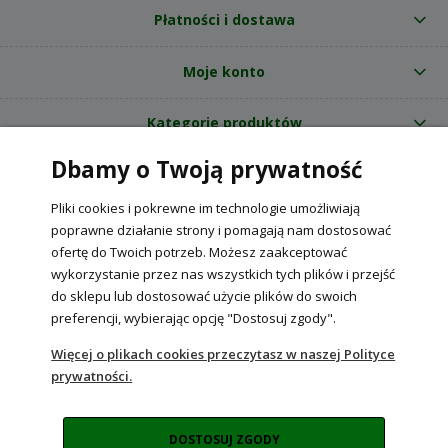
Płatności i dostawa
Moje konto
Kategorie produktów
Dbamy o Twoją prywatność
O nas
Pliki cookies i pokrewne im technologie umożliwiają
Internetowy sklep ogrodniczy z nasionami RajOgrodnika.pl
|
poprawne działanie strony i pomagają nam dostosować
NIP: 6090037061, REGON: 260240470 | Czarnca, ul. Tęczowa 31, 29-100
ofertę do Twoich potrzeb. Możesz zaakceptować
Włoszczowa
wykorzystanie przez nas wszystkich tych plików i przejść
do sklepu lub dostosować użycie plików do swoich
preferencji, wybierając opcję "Dostosuj zgody".
POKAŻ PEŁNĄ WERSJĘ STRONY
Więcej o plikach cookies przeczytasz w naszej Polityce
prywatności.
Sklep internetowy Shoper Premium
DOSTOSUJ ZGODY