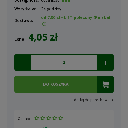
Dostępność:
duża ilość
Wysyłka w:
24 godziny
od 7,90 zł
- LIST polecony
(Polska)
Dostawa:
Cena nie zawiera ewentualnych kosztów płatności
4,05 zł
Cena:
DO KOSZYKA
dodaj do przechowalni
Ocena: