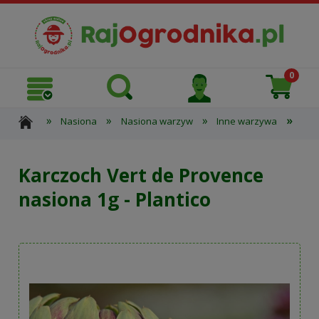
»
»
»
»
Nasiona
Nasiona warzyw
Inne warzywa
Kar
Karczoch Vert de Provence
nasiona 1g - Plantico