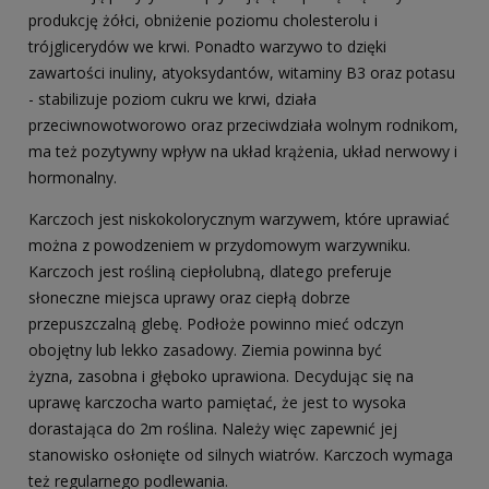
produkcję żółci, obniżenie poziomu cholesterolu i
trójglicerydów we krwi. Ponadto warzywo to dzięki
zawartości inuliny, atyoksydantów, witaminy B3 oraz potasu
- stabilizuje poziom cukru we krwi, działa
przeciwnowotworowo oraz przeciwdziała wolnym rodnikom,
ma też pozytywny wpływ na układ krążenia, układ nerwowy i
hormonalny.
Karczoch jest niskokolorycznym warzywem, które uprawiać
można z powodzeniem w przydomowym warzywniku.
Karczoch jest rośliną ciepłolubną, dlatego preferuje
słoneczne miejsca uprawy oraz ciepłą dobrze
przepuszczalną glebę. Podłoże powinno mieć odczyn
obojętny lub lekko zasadowy. Ziemia powinna być
żyzna, zasobna i głęboko uprawiona. Decydując się na
uprawę karczocha warto pamiętać, że jest to wysoka
dorastająca do 2m roślina. Należy więc zapewnić jej
stanowisko osłonięte od silnych wiatrów. Karczoch wymaga
też regularnego podlewania.