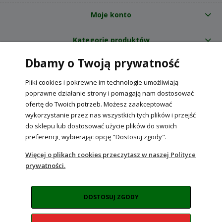
Moje konto
Kategorie produktów
Dbamy o Twoją prywatność
O nas
Pliki cookies i pokrewne im technologie umożliwiają
Internetowy sklep ogrodniczy z nasionami RajOgrodnika.pl
|
poprawne działanie strony i pomagają nam dostosować
NIP: 6090037061, REGON: 260240470 | Czarnca, ul. Tęczowa 31, 29-100
ofertę do Twoich potrzeb. Możesz zaakceptować
Włoszczowa
wykorzystanie przez nas wszystkich tych plików i przejść
do sklepu lub dostosować użycie plików do swoich
preferencji, wybierając opcję "Dostosuj zgody".
POKAŻ PEŁNĄ WERSJĘ STRONY
Więcej o plikach cookies przeczytasz w naszej Polityce
prywatności.
Sklep internetowy Shoper Premium
DOSTOSUJ ZGODY