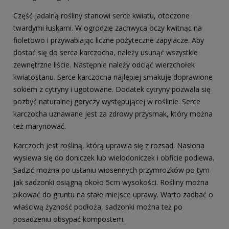
Część jadalną rośliny stanowi serce kwiatu, otoczone
twardymi łuskami. W ogrodzie zachwyca oczy kwitnąc na
fioletowo i przywabiając liczne pożyteczne zapylacze. Aby
dostać się do serca karczocha, należy usunąć wszystkie
zewnętrzne liście. Następnie należy odciąć wierzchołek
kwiatostanu. Serce karczocha najlepiej smakuje doprawione
sokiem z cytryny i ugotowane. Dodatek cytryny pozwala się
pozbyć naturalnej goryczy występującej w roślinie. Serce
karczocha uznawane jest za zdrowy przysmak, który można
też marynować.
Karczoch jest rośliną, którą uprawia się z rozsad. Nasiona
wysiewa się do doniczek lub wielodoniczek i obficie podlewa.
Sadzić można po ustaniu wiosennych przymrozków po tym
jak sadzonki osiągną około 5cm wysokości. Rośliny można
pikować do gruntu na stałe miejsce uprawy. Warto zadbać o
właściwą żyzność podłoża, sadzonki można też po
posadzeniu obsypać kompostem.