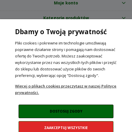
Moje konto
Kategorie produktów
Dbamy o Twoją prywatność
O nas
Pliki cookies i pokrewne im technologie umożliwiają
Internetowy sklep ogrodniczy z nasionami RajOgrodnika.pl
|
poprawne działanie strony i pomagają nam dostosować
NIP: 6090037061, REGON: 260240470 | Czarnca, ul. Tęczowa 31, 29-100
ofertę do Twoich potrzeb. Możesz zaakceptować
Włoszczowa
wykorzystanie przez nas wszystkich tych plików i przejść
do sklepu lub dostosować użycie plików do swoich
preferencji, wybierając opcję "Dostosuj zgody".
POKAŻ PEŁNĄ WERSJĘ STRONY
Więcej o plikach cookies przeczytasz w naszej Polityce
prywatności.
Sklep internetowy Shoper Premium
DOSTOSUJ ZGODY
ZAAKCEPTUJ WSZYSTKIE
Realizacja:
NahoMedia.com