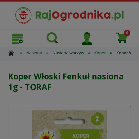
»
»
»
»
Nasiona
Nasiona warzyw
Koper
Koper Włos
Koper Włoski Fenkuł nasiona
1g - TORAF