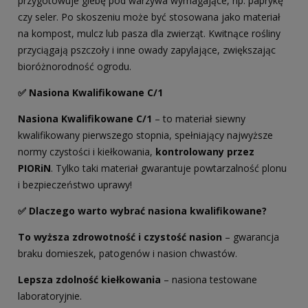
przygotowuje glebę pod warzywa wymagające, np. paprykę
czy seler. Po skoszeniu może być stosowana jako materiał
na kompost, mulcz lub pasza dla zwierząt. Kwitnące rośliny
przyciągają pszczoły i inne owady zapylające, zwiększając
bioróżnorodność ogrodu.
✅ Nasiona Kwalifikowane C/1
Nasiona Kwalifikowane C/1
– to materiał siewny
kwalifikowany pierwszego stopnia, spełniający najwyższe
normy czystości i kiełkowania,
kontrolowany przez
PIORiN
. Tylko taki materiał gwarantuje powtarzalność plonu
i bezpieczeństwo uprawy!
✅ Dlaczego warto wybrać nasiona kwalifikowane?
To wyższa zdrowotność i czystość nasion
– gwarancja
braku domieszek, patogenów i nasion chwastów.
Lepsza zdolność kiełkowania
– nasiona testowane
laboratoryjnie.