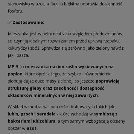
stanowisko w azot, a facelia błękitna poprawia dostępność
fosforu.
✅
Zastosowanie:
Mieszanka jest w pełni neutralna względem płodozmianów,
co czyni ją idealnym rozwiązaniem przed uprawą rzepaku,
kukurydzy i zbóż. Sprawdza się zarówno jako zielony nawóz,
jak i pasza.
MP-5
to
mieszanka nasion roślin wysiewanych na
poplon
, które oprócz tego, że szybko i równomiernie
plonują dając dużo masy zielonej, to jeszcze
poprawiają
strukturę gleby oraz zasobność i dostępność
składników mineralnych w niej zawartych
.
W skład wchodzą nasiona roślin bobowatych takich jak:
łubin, groch i seradela
- które wchodzą w s
ymbiozę z
bakteriami Rhizobium
, a tym samym wzbogacają obsiany
obszar w
azot.