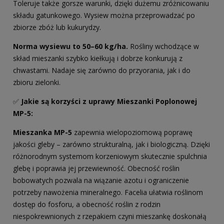
Toleruje także gorsze warunki, dzięki dużemu zróżnicowaniu
składu gatunkowego. Wysiew można przeprowadzać po
zbiorze zbóż lub kukurydzy.
Norma wysiewu to 50–60 kg/ha.
Rośliny wchodzące w
skład mieszanki szybko kiełkują i dobrze konkurują z
chwastami. Nadaje się zarówno do przyorania, jak i do
zbioru zielonki.
✅
Jakie są korzyści z
uprawy Mieszanki Poplonowej
MP-5
:
Mieszanka MP-5
zapewnia wielopoziomową poprawę
jakości gleby – zarówno strukturalną, jak i biologiczną. Dzięki
różnorodnym systemom korzeniowym skutecznie spulchnia
glebę i poprawia jej przewiewność. Obecność roślin
bobowatych pozwala na wiązanie azotu i ograniczenie
potrzeby nawożenia mineralnego. Facelia ułatwia roślinom
dostęp do fosforu, a obecność roślin z rodzin
niespokrewnionych z rzepakiem czyni mieszankę doskonałą