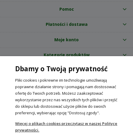
Pomoc
Płatności i dostawa
Moje konto
Kategorie produktów
Dbamy o Twoją prywatność
O nas
Pliki cookies i pokrewne im technologie umożliwiają
Internetowy sklep ogrodniczy z nasionami RajOgrodnika.pl
|
poprawne działanie strony i pomagają nam dostosować
NIP: 6090037061, REGON: 260240470 | Czarnca, ul. Tęczowa 31, 29-100
ofertę do Twoich potrzeb. Możesz zaakceptować
Włoszczowa
wykorzystanie przez nas wszystkich tych plików i przejść
do sklepu lub dostosować użycie plików do swoich
preferencji, wybierając opcję "Dostosuj zgody".
POKAŻ PEŁNĄ WERSJĘ STRONY
Więcej o plikach cookies przeczytasz w naszej Polityce
prywatności.