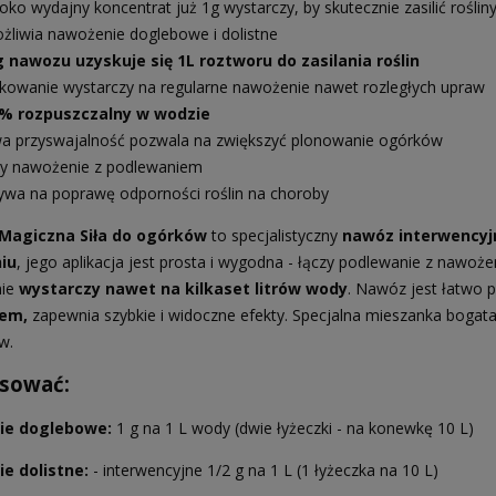
oko wydajny koncentrat już 1g wystarczy, by skutecznie zasilić roślin
żliwia nawożenie doglebowe i dolistne
g nawozu uzyskuje się 1L roztworu do zasilania roślin
kowanie wystarczy na regularne nawożenie nawet rozległych upraw
% rozpuszczalny w wodzie
wa przyswajalność pozwala na zwiększyć plonowanie ogórków
zy nawożenie z podlewaniem
ywa na poprawę odporności roślin na choroby
 Magiczna Siła do ogórków
to specjalistyczny
nawóz interwencyj
iu
, jego aplikacja jest prosta i wygodna - łączy podlewanie z nawo
nie
wystarczy nawet na kilkaset litrów wody
. Nawóz jest łatwo p
iem,
zapewnia szybkie i widoczne efekty. Specjalna mieszanka bogat
w.
osować:
ie doglebowe:
1 g na 1 L wody (dwie łyżeczki - na konewkę 10 L)
e dolistne:
- interwencyjne 1/2 g na 1 L (1 łyżeczka na 10 L)