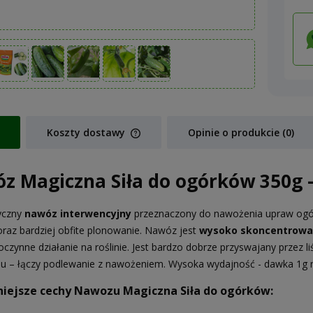
Koszty dostawy
Opinie o produkcie (0)
Cena nie zawiera ewentualnych koszt
z Magiczna Siła do ogórków 350g -
płatności
tyczny
nawóz interwencyjny
przeznaczony do nawożenia upraw ogó
oraz bardziej obfite plonowanie. Nawóz jest
wysoko skoncentrowa
czynne działanie na roślinie. Jest bardzo dobrze przyswajany przez l
u – łączy podlewanie z nawożeniem. Wysoka wydajność - dawka 1g na
iejsze cechy Nawozu Magiczna Siła do ogórków: