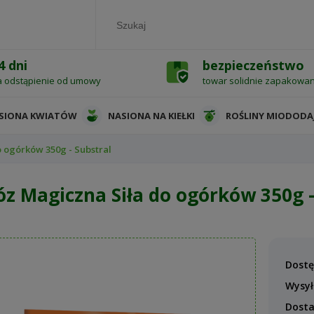
4 dni
bezpieczeństwo
a odstąpienie od umowy
towar solidnie zapakowa
SIONA KWIATÓW
NASIONA NA KIEŁKI
ROŚLINY MIODODA
 ogórków 350g - Substral
z Magiczna Siła do ogórków 350g -
Dostę
Wysył
Dost