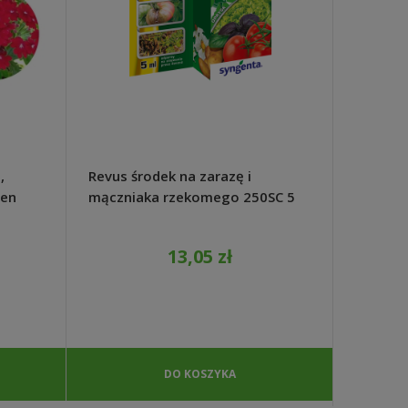
,
Revus środek na zarazę i
Facelia 
ben
mączniaka rzekomego 250SC 5
miododa
ml - Agrecol
szybko 
13,05 zł
DO KOSZYKA