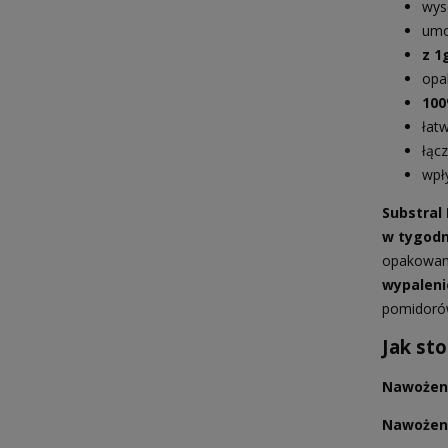
wys
umo
z 1
opa
100
łat
łąc
wpł
Substral
w tygodn
opakowa
wypalen
pomidoró
Jak st
Nawożen
Nawożeni