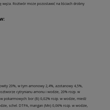
 węża. Roztwór może pozostawić na liściach drobny
w:
owity 20%, w tym amonowy 2,4%, azotanowy 4,5%,
oztworze cytrynianu amonu i wodzie, 20% rozp. w
ów pokarmowych: bor (B) 0,02% rozp. w wodzie, miedź
odzie, schel. DTPA, mangan (Mn) 0,06% rozp. w wodzie,