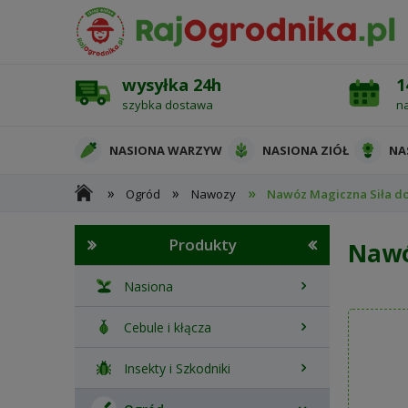
wysyłka 24h
1
szybka dostawa
n
NASIONA WARZYW
NASIONA ZIÓŁ
NA
»
»
»
Ogród
Nawozy
Nawóz Magiczna Siła do
OCHRONA ROŚLIN
Produkty
Nawó
Nasiona
Cebule i kłącza
Insekty i Szkodniki