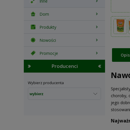
Inne
Dom
Produkty
Nowości
Promocje
Opis
Producenci
Nawó
Wybierz producenta
Specjalis
choroby, 
jego dobro
stosowani
Najważn