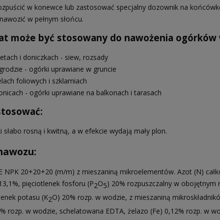
ozpuścić w konewce lub zastosować specjalny dozownik na końcówkę
 nawozić w pełnym słońcu.
at może być stosowany do nawożenia ogórków 
etach i doniczkach - siew, rozsady
grodzie - ogórki uprawiane w gruncie
lach foliowych i szklarniach
onicach - ogórki uprawiane na balkonach i tarasach
stosować:
 słabo rosną i kwitną, a w efekcie wydają mały plon.
nawozu:
 NPK 20+20+20 (m/m) z mieszaniną mikroelementów. Azot (N) całk
3,1%, pięciotlenek fosforu (P
O
) 20% rozpuszczalny w obojętnym r
2
5
lenek potasu (K
O) 20% rozp. w wodzie, z mieszaniną mikroskładnik
2
5% rozp. w wodzie, schelatowana EDTA, żelazo (Fe) 0,12% rozp. w w