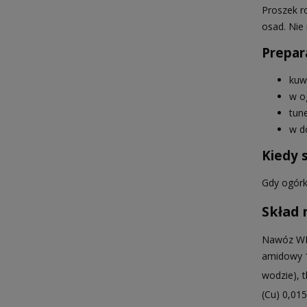
Proszek r
osad. Nie
Prepar
kuw
w o
tune
w d
Kiedy 
Gdy ogórki
Skład 
Nawóz WE
amidowy 1
wodzie), t
(Cu) 0,01