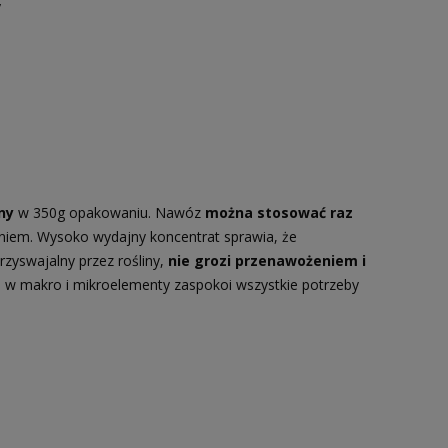
y
ny
w 350g opakowaniu. Nawóz
można stosować raz
żeniem. Wysoko wydajny koncentrat sprawia, że
rzyswajalny przez rośliny,
nie grozi przenawożeniem i
a w makro i mikroelementy zaspokoi wszystkie potrzeby