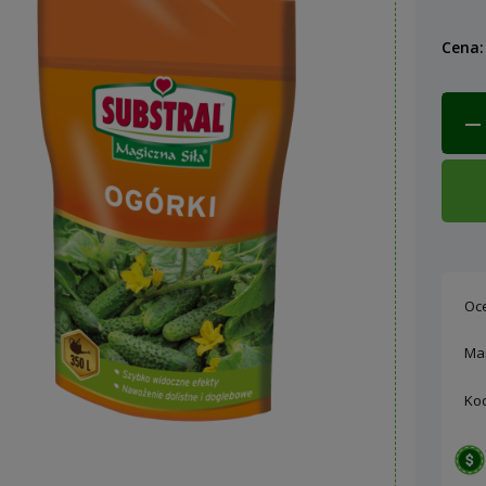
C
Cena:
k
Oc
Ma
Ko