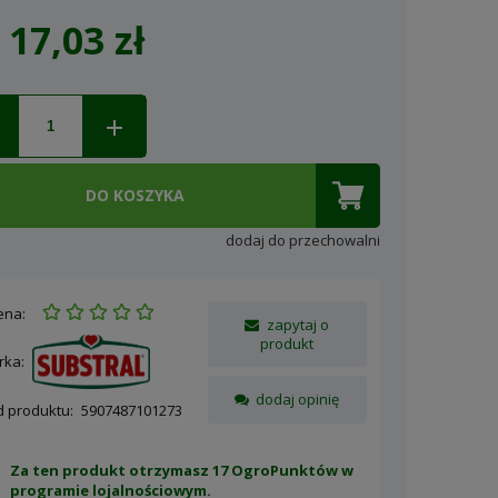
17,03 zł
ena nie zawiera ewentualnych
osztów płatności
DO KOSZYKA
dodaj do przechowalni
ena:
zapytaj o
produkt
rka:
dodaj opinię
d produktu:
5907487101273
Za ten produkt otrzymasz 17 OgroPunktów w
programie lojalnościowym
.