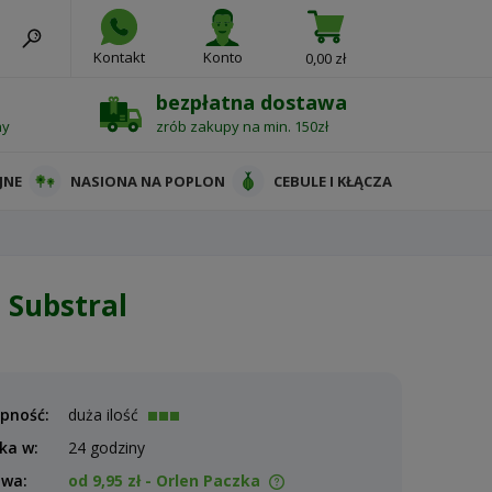
Kontakt
Konto
0,00 zł
bezpłatna dostawa
ny
zrób zakupy na min. 150zł
JNE
NASIONA NA POPLON
CEBULE I KŁĄCZA
 Substral
pność:
duża ilość
ka w:
24 godziny
awa:
od 9,95 zł
- Orlen Paczka