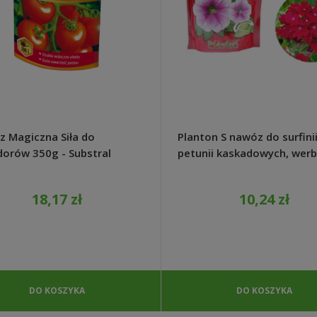
 Magiczna Siła do
Planton S nawóz do surfinii
orów 350g - Substral
petunii kaskadowych, wer
200g - Plantpol Zaborze
18,17 zł
10,24 zł
DO KOSZYKA
DO KOSZYKA