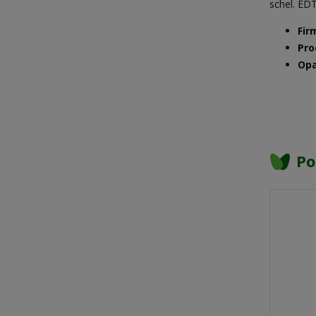
schel. ED
Fir
Pro
Opa
Po