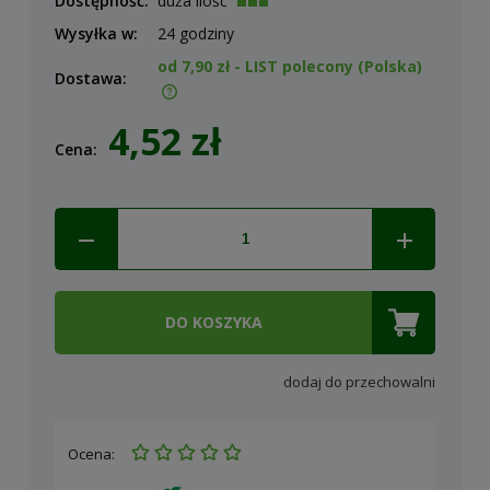
Dostępność:
duża ilość
Wysyłka w:
24 godziny
od 7,90 zł
- LIST polecony
(Polska)
Dostawa:
Cena nie zawiera ewentualnych kosztów płatności
4,52 zł
Cena:
DO KOSZYKA
dodaj do przechowalni
Ocena: