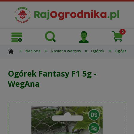
»
»
»
»
Nasiona
Nasiona warzyw
Ogórek
Ogórek Fa
Ogórek Fantasy F1 5g -
WegAna