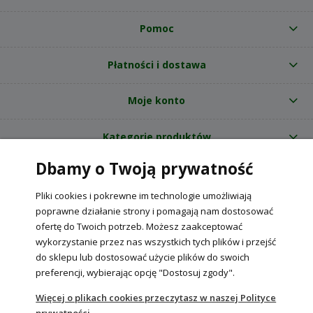
Pomoc
Płatności i dostawa
Moje konto
Kategorie produktów
Dbamy o Twoją prywatność
O nas
Pliki cookies i pokrewne im technologie umożliwiają
Internetowy sklep ogrodniczy z nasionami RajOgrodnika.pl
|
poprawne działanie strony i pomagają nam dostosować
NIP: 6090037061, REGON: 260240470 | Czarnca, ul. Tęczowa 31, 29-100
ofertę do Twoich potrzeb. Możesz zaakceptować
Włoszczowa
wykorzystanie przez nas wszystkich tych plików i przejść
do sklepu lub dostosować użycie plików do swoich
preferencji, wybierając opcję "Dostosuj zgody".
POKAŻ PEŁNĄ WERSJĘ STRONY
Więcej o plikach cookies przeczytasz w naszej Polityce