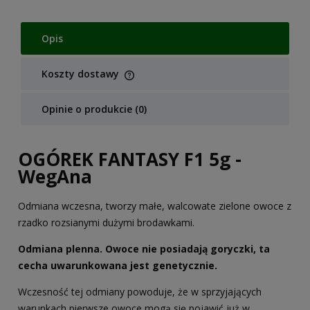
Opis
Koszty dostawy
Cena nie zawiera ewentualnych kosztów płatności
Opinie o produkcie (0)
OGÓREK FANTASY F1 5g -
WegAna
Odmiana wczesna, tworzy małe, walcowate zielone owoce z
rzadko rozsianymi dużymi brodawkami.
Odmiana plenna. Owoce nie posiadają goryczki, ta
cecha uwarunkowana jest genetycznie.
Wczesność tej odmiany powoduje, że w sprzyjających
warunkach pierwsze owoce mogą się pojawić już w