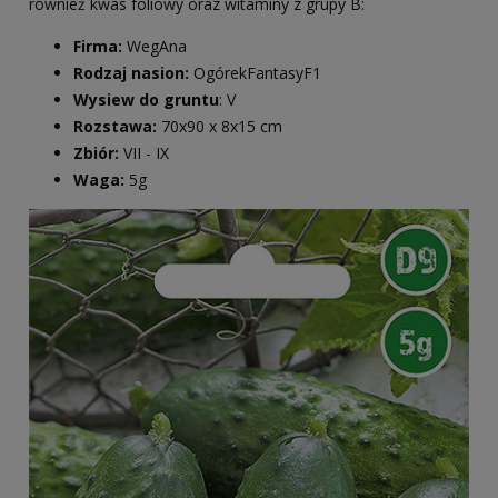
również kwas foliowy oraz witaminy z grupy B:
Firma:
WegAna
Rodzaj nasion:
OgórekFantasyF1
Wysiew do gruntu
: V
Rozstawa:
70x90 x 8x15 cm
Zbiór:
VII - IX
Waga:
5g