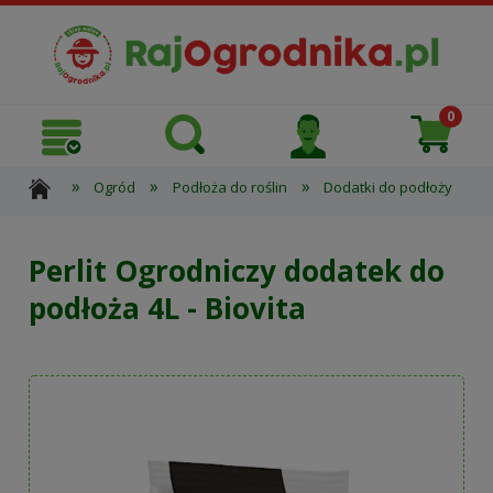
»
»
»
»
Ogród
Podłoża do roślin
Dodatki do podłoży
Perlit Ogrodniczy dodatek do
podłoża 4L - Biovita