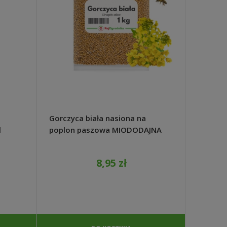
Gorczyca biała nasiona na
Gorczyc
l
poplon paszowa MIODODAJNA
pożytek
1kg - REDUM
REDUM
8,95 zł