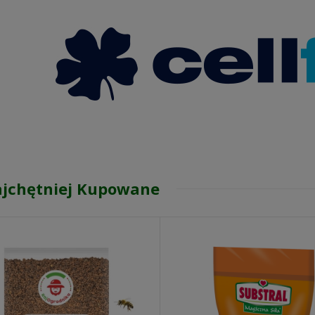
jchętniej Kupowane