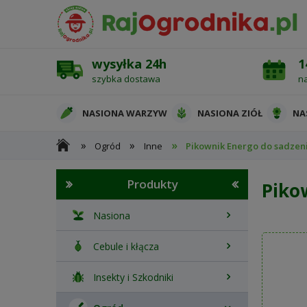
wysyłka 24h
1
szybka dostawa
n
NASIONA WARZYW
NASIONA ZIÓŁ
NA
»
»
»
Ogród
Inne
Pikownik Energo do sadzenia
OCHRONA ROŚLIN
Produkty
Pikow
Nasiona
Cebule i kłącza
Insekty i Szkodniki