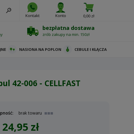
Kontakt
Konto
0,00 zł
bezpłatna dostawa
ny
zrób zakupy na min. 150zł
JNE
NASIONA NA POPLON
CEBULE I KŁĄCZA
bul 42-006 - CELLFAST
pność:
brak towaru
24,95 zł