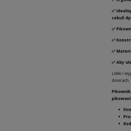
✅
Idealn
cebuli dy
✅ Pikown
✅
K
onstr
✅ Materi
✅
Aby uł
Lekki i w
donicach.
Pikownik
pikowani
Fir
Pro
Kod