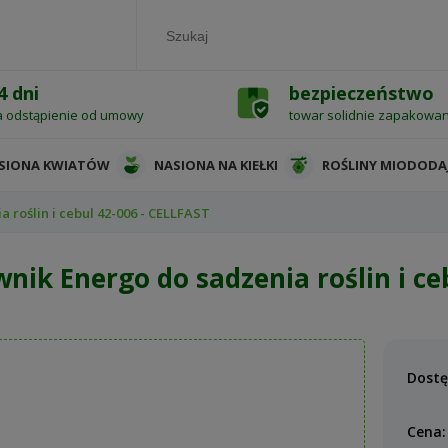
4 dni
bezpieczeństwo
a odstąpienie od umowy
towar solidnie zapakowa
SIONA KWIATÓW
NASIONA NA KIEŁKI
ROŚLINY MIODODA
 roślin i cebul 42-006 - CELLFAST
nik Energo do sadzenia roślin i ce
Dostę
Cena: