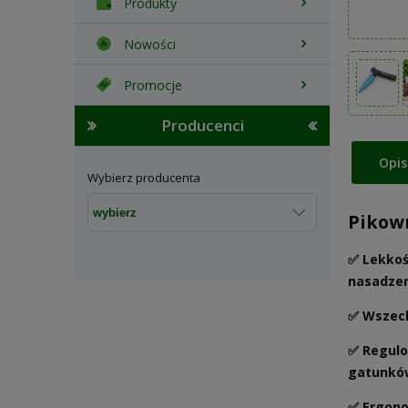
Produkty
Nowości
Promocje
Producenci
Opis
Wybierz producenta
Pikown
✅
Lekkoś
nasadzeni
✅
Wszec
✅
Regulo
gatunków
✅
Ergon