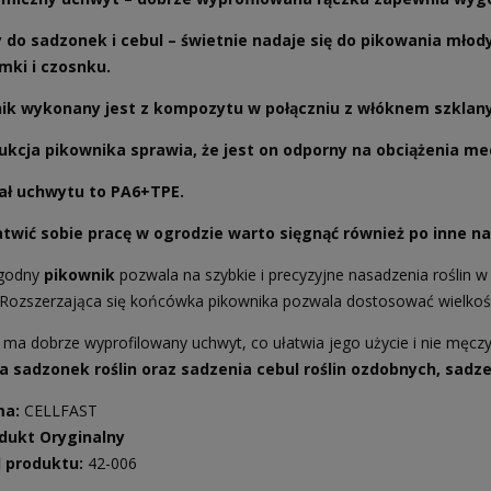
y do sadzonek i cebul
– świetnie nadaje się do pikowania młody
mki i czosnku.
ik wykonany jest z kompozytu w połączniu z włóknem szklan
ukcja pikownika sprawia, że jest on odporny na obciążenia me
ał uchwytu to PA6+TPE.
atwić sobie pracę w ogrodzie warto sięgnąć również po inne na
ygodny
pikownik
pozwala na szybkie i precyzyjne nasadzenia roślin w
 Rozszerzająca się końcówka pikownika pozwala dostosować wielkoś
ma dobrze wyprofilowany uchwyt, co ułatwia jego użycie i nie męczy
a sadzonek roślin oraz sadzenia cebul roślin ozdobnych, sadze
ma:
CELLFAST
dukt Oryginalny
 produktu:
42-006