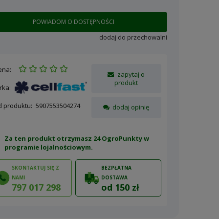
POWIADOM O DOSTĘPNOŚCI
dodaj do przechowalni
ena:
zapytaj o
produkt
rka:
d produktu:
5907553504274
dodaj opinię
Za ten produkt otrzymasz 24 OgroPunkty w
programie lojalnościowym
.
SKONTAKTUJ SIĘ Z
BEZPŁATNA
NAMI
DOSTAWA
797 017 298
od 150 zł