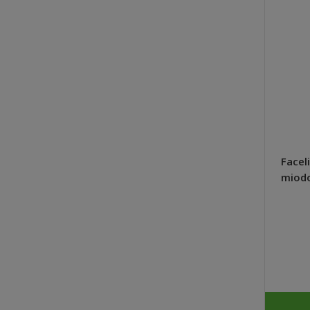
Planton S nawóz do surfinii,
Faceli
petunii kaskadowych, werben
miodo
200g - Plantpol Zaborze
szybk
10,24 zł