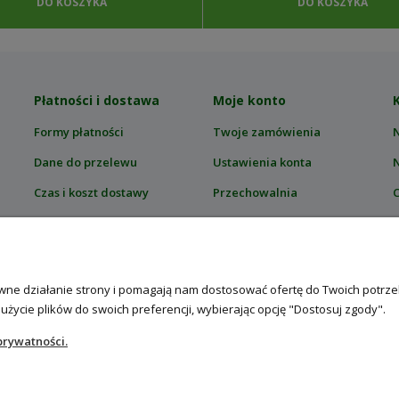
DO KOSZYKA
DO KOSZYKA
Płatności i dostawa
Moje konto
Formy płatności
Twoje zamówienia
Dane do przelewu
Ustawienia konta
Czas i koszt dostawy
Przechowalnia
C
Zwroty i reklamacje
T
Ś
rawne działanie strony i pomagają nam dostosować ofertę do Twoich potr
 użycie plików do swoich preferencji, wybierając opcję "Dostosuj zgody".
prywatności.
asionami RajOgrodnika.pl
| NIP: 6090037061, REGON: 260240470 | Czarn