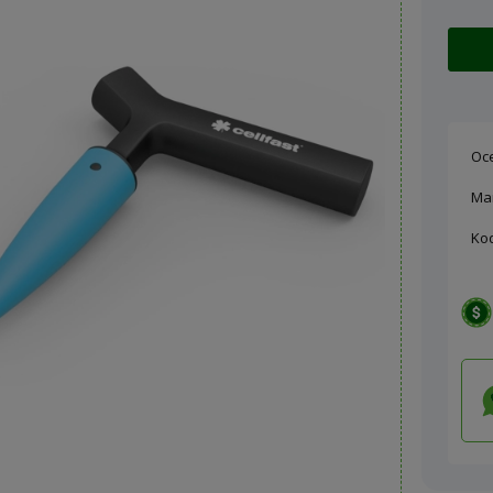
Oc
Ma
Ko