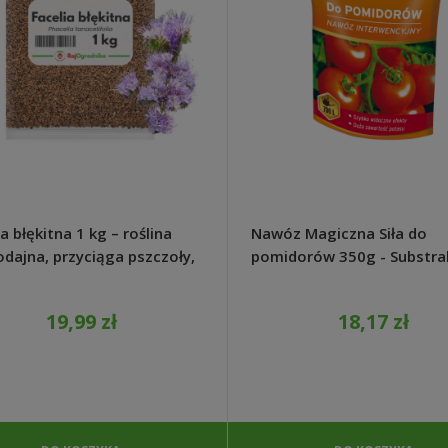
a błękitna 1 kg – roślina
Nawóz Magiczna Siła do
dajna, przyciąga pszczoły,
pomidorów 350g - Substra
o rośnie
19,99 zł
18,17 zł