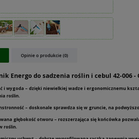
Opinie o produkcie (0)
ik Energo do sadzenia roślin i cebul 42-006 -
ć i wygoda
– dzięki niewielkiej wadze i ergonomicznemu kszta
a roślin.
hstronność
– doskonale sprawdza się w gruncie, na podwyższo
wana głębokość otworu
– rozszerzająca się końcówka pozwa
 roślin.
omiczny uchwyt
– dobrze wyprofilowana rączka zapewnia wygo