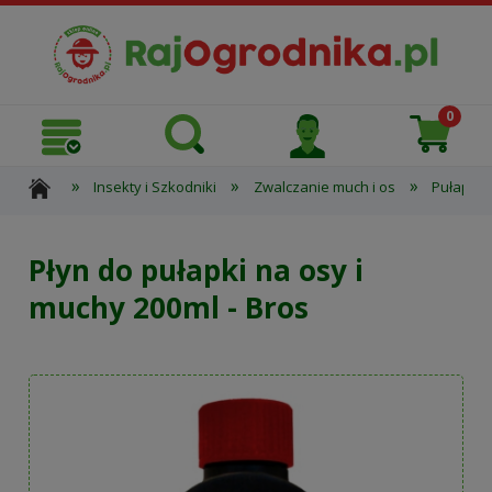
»
»
»
Insekty i Szkodniki
Zwalczanie much i os
Pułapka 
Płyn do pułapki na osy i
muchy 200ml - Bros