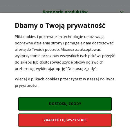
Kategorie produktów
Dbamy o Twoją prywatność
O nas
Pliki cookies i pokrewne im technologie umożliwiają
Internetowy sklep ogrodniczy z nasionami RajOgrodnika.pl
|
poprawne działanie strony i pomagają nam dostosować
NIP: 6090037061, REGON: 260240470 | Czarnca, ul. Tęczowa 31, 29-100
ofertę do Twoich potrzeb. Możesz zaakceptować
Włoszczowa
wykorzystanie przez nas wszystkich tych plików i przejść
do sklepu lub dostosować użycie plików do swoich
preferencji, wybierając opcję "Dostosuj zgody".
POKAŻ PEŁNĄ WERSJĘ STRONY
Więcej o plikach cookies przeczytasz w naszej Polityce
prywatności.
Sklep internetowy Shoper Premium
DOSTOSUJ ZGODY
ZAAKCEPTUJ WSZYSTKIE
Realizacja:
NahoMedia.com