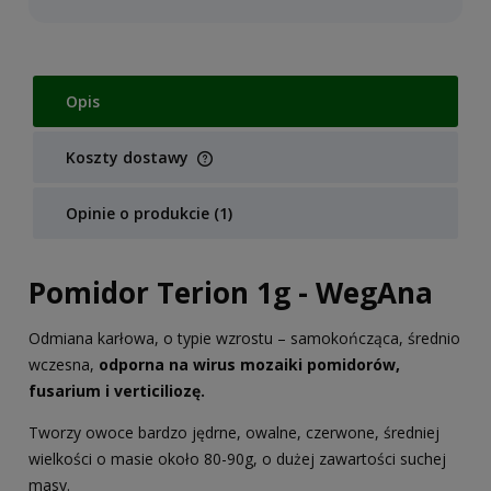
Opis
Koszty dostawy
Cena nie zawiera ewentualnych kosztów płatności
Opinie o produkcie (1)
Pomidor Terion 1g - WegAna
Odmiana karłowa, o typie wzrostu – samokończąca, średnio
wczesna,
odporna na wirus mozaiki pomidorów,
fusarium i verticiliozę.
Tworzy owoce bardzo jędrne, owalne, czerwone, średniej
wielkości o masie około 80-90g, o dużej zawartości suchej
masy.