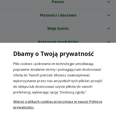
Pomoc
Płatności i dostawa
Moje konto
Kategorie produktów
Dbamy o Twoją prywatność
O nas
Pliki cookies i pokrewne im technologie umożliwiają
Internetowy sklep ogrodniczy z nasionami RajOgrodnika.pl
|
poprawne działanie strony i pomagają nam dostosować
NIP: 6090037061, REGON: 260240470 | Czarnca, ul. Tęczowa 31, 29-100
ofertę do Twoich potrzeb. Możesz zaakceptować
Włoszczowa
wykorzystanie przez nas wszystkich tych plików i przejść
do sklepu lub dostosować użycie plików do swoich
preferencji, wybierając opcję "Dostosuj zgody".
POKAŻ PEŁNĄ WERSJĘ STRONY
Więcej o plikach cookies przeczytasz w naszej Polityce
prywatności.
Sklep internetowy Shoper Premium