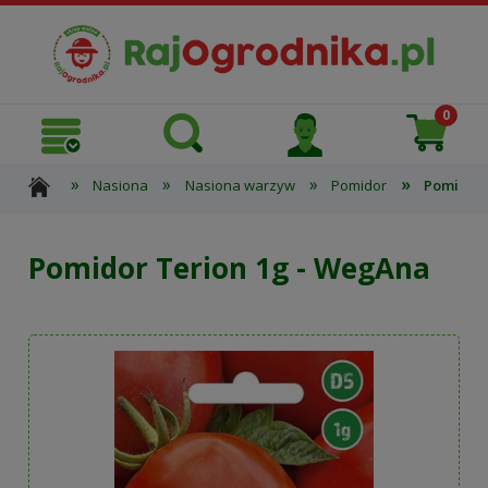
»
»
»
»
Nasiona
Nasiona warzyw
Pomidor
Pomidor 
Pomidor Terion 1g - WegAna