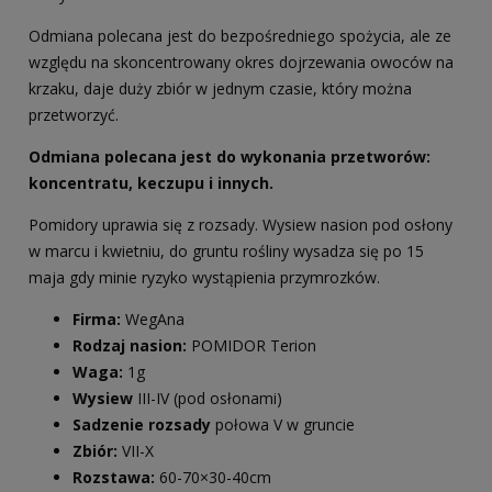
Odmiana polecana jest do bezpośredniego spożycia, ale ze
względu na skoncentrowany okres dojrzewania owoców na
krzaku, daje duży zbiór w jednym czasie, który można
przetworzyć.
Odmiana polecana jest do wykonania przetworów:
koncentratu, keczupu i innych.
Pomidory uprawia się z rozsady. Wysiew nasion pod osłony
w marcu i kwietniu, do gruntu rośliny wysadza się po 15
maja gdy minie ryzyko wystąpienia przymrozków.
Firma:
WegAna
Rodzaj nasion:
POMIDOR Terion
Waga:
1g
Wysiew
III-IV (pod osłonami)
Sadzenie rozsady
połowa V w gruncie
Zbiór:
VII-X
Rozstawa:
60-70×30-40cm