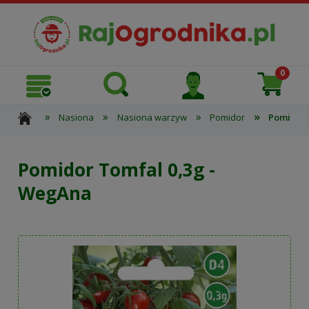
»
»
»
»
Nasiona
Nasiona warzyw
Pomidor
Pomidor 
Pomidor Tomfal 0,3g -
WegAna