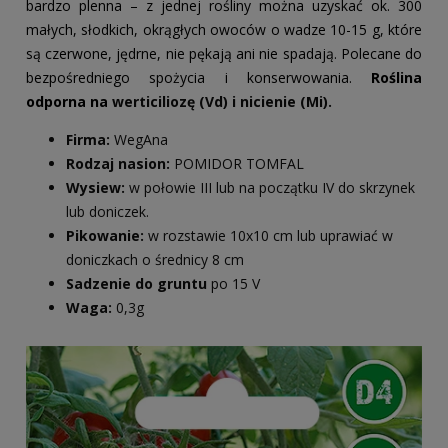
bardzo plenna – z jednej rośliny można uzyskać ok. 300
małych, słodkich, okrągłych owoców o wadze 10-15 g, które
są czerwone, jędrne, nie pękają ani nie spadają. Polecane do
bezpośredniego spożycia i konserwowania.
Roślina
odporna na
werticiliozę (Vd) i nicienie (Mi).
Firma:
WegAna
Rodzaj nasion:
POMIDOR TOMFAL
Wysiew:
w połowie III lub na początku IV do skrzynek
lub doniczek.
Pikowanie:
w rozstawie 10x10 cm lub uprawiać w
doniczkach o średnicy 8 cm
Sadzenie do gruntu
po 15 V
Waga:
0,3g