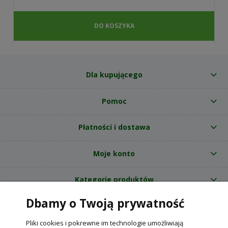
DO KOSZYKA
Dla kupującego
Pomoc
Płatności i dostawa
Moje konto
Kategorie produktów
Dbamy o Twoją prywatność
O nas
Pliki cookies i pokrewne im technologie umożliwiają