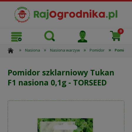
»
»
»
»
Nasiona
Nasiona warzyw
Pomidor
Pomidor 
Pomidor szklarniowy Tukan
F1 nasiona 0,1g - TORSEED