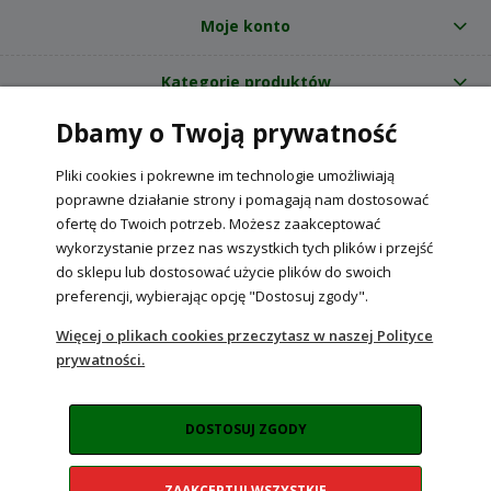
Moje konto
Kategorie produktów
Dbamy o Twoją prywatność
O nas
Pliki cookies i pokrewne im technologie umożliwiają
Internetowy sklep ogrodniczy z nasionami RajOgrodnika.pl
|
poprawne działanie strony i pomagają nam dostosować
NIP: 6090037061, REGON: 260240470 | Czarnca, ul. Tęczowa 31, 29-100
ofertę do Twoich potrzeb. Możesz zaakceptować
Włoszczowa
wykorzystanie przez nas wszystkich tych plików i przejść
do sklepu lub dostosować użycie plików do swoich
preferencji, wybierając opcję "Dostosuj zgody".
POKAŻ PEŁNĄ WERSJĘ STRONY
Więcej o plikach cookies przeczytasz w naszej Polityce
prywatności.
Sklep internetowy Shoper Premium
DOSTOSUJ ZGODY
ZAAKCEPTUJ WSZYSTKIE