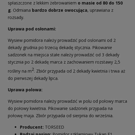
spłaszczone z lekkim żebrowaniem
o masie od 80 do 150
g
. Odmiana
bardzo dobrze owocująca
, uprawiana z
rozsady.
Uprawa pod osłonami:
Wysiew pomidora należy prowadzić pod osłonami od 2
dekady grudnia po trzecią dekadę stycznia. Pikowanie
sadzonek na miejsca stałe należy prowadzić od 3 dekady
stycznia po 2 dekadę marca z zachowaniem rozstawy 2,5
2
rośliny na m
. Zbiór przypada od 2 dekady kwietnia i trwa aż
do pierwszej dekady lipca.
Uprawa polowa:
Wysiew pomidora należy prowadzić w polu od połowy marca
do połowy kwietnia. Pikowanie sadzonek przypada na
połowę maja. Zbiór przypada od sierpnia do września.
Producent:
TORSEED
Rodzaj nasion:
Pomidor szklarniowy Tukan F1