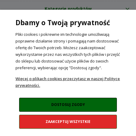
Kategorie produktów
Dbamy o Twoją prywatność
O nas
Pliki cookies i pokrewne im technologie umożliwiają
Internetowy sklep ogrodniczy z nasionami RajOgrodnika.pl
|
poprawne działanie strony i pomagają nam dostosować
NIP: 6090037061, REGON: 260240470 | Czarnca, ul. Tęczowa 31, 29-100
ofertę do Twoich potrzeb. Możesz zaakceptować
Włoszczowa
wykorzystanie przez nas wszystkich tych plików i przejść
do sklepu lub dostosować użycie plików do swoich
preferencji, wybierając opcję "Dostosuj zgody".
POKAŻ PEŁNĄ WERSJĘ STRONY
Więcej o plikach cookies przeczytasz w naszej Polityce
prywatności.
Sklep internetowy Shoper Premium
DOSTOSUJ ZGODY
ZAAKCEPTUJ WSZYSTKIE
Realizacja:
NahoMedia.com