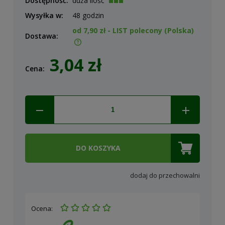
Dostępność:
duża ilość
Wysyłka w:
48 godzin
od 7,90 zł
- LIST polecony
(Polska)
Dostawa:
Cena nie zawiera ewentualnych kosztów płatności
3,04 zł
Cena:
DO KOSZYKA
dodaj do przechowalni
Ocena: