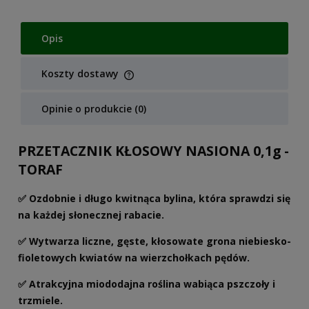
Opis
Koszty dostawy
Cena nie zawiera ewentualnych kosztów płatności
Opinie o produkcie (0)
PRZETACZNIK KŁOSOWY NASIONA 0,1g -
TORAF
✅ Ozdobnie i długo kwitnąca bylina, która sprawdzi się
na każdej słonecznej rabacie.
✅ Wytwarza liczne, gęste, kłosowate grona niebiesko-
fioletowych kwiatów na wierzchołkach pędów.
✅ Atrakcyjna miododajna roślina wabiąca pszczoły i
trzmiele.