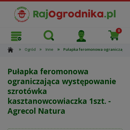
»
»
»
Ogród
Inne
Pułapka feromonowa ograniczająca 
Pułapka feromonowa
ograniczająca występowanie
szrotówka
kasztanowcowiaczka 1szt. -
Agrecol Natura