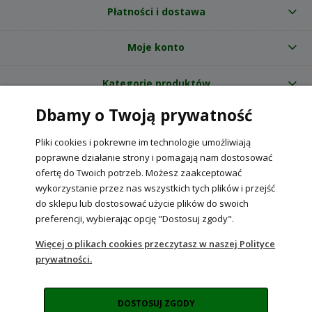
Płatności i dostawa
Moje konto
Kategorie produktów
Dbamy o Twoją prywatność
O nas
Pliki cookies i pokrewne im technologie umożliwiają
Internetowy sklep ogrodniczy z nasionami RajOgrodnika.pl
|
poprawne działanie strony i pomagają nam dostosować
NIP: 6090037061, REGON: 260240470 | Czarnca, ul. Tęczowa 31, 29-100
ofertę do Twoich potrzeb. Możesz zaakceptować
Włoszczowa
wykorzystanie przez nas wszystkich tych plików i przejść
do sklepu lub dostosować użycie plików do swoich
preferencji, wybierając opcję "Dostosuj zgody".
POKAŻ PEŁNĄ WERSJĘ STRONY
Więcej o plikach cookies przeczytasz w naszej Polityce
prywatności.
Sklep internetowy Shoper Premium
DOSTOSUJ ZGODY