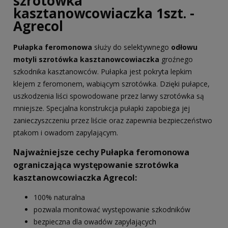
szrotówka
kasztanowcowiaczka 1szt. -
Agrecol
Pułapka feromonowa
służy do selektywnego
odłowu
motyli szrotówka kasztanowcowiaczka
groźnego
szkodnika kasztanowców. Pułapka jest pokryta lepkim
klejem z feromonem, wabiącym szrotówka. Dzięki pułapce,
uszkodzenia liści spowodowane przez larwy szrotówka są
mniejsze. Specjalna konstrukcja pułapki zapobiega jej
zanieczyszczeniu przez liście oraz zapewnia bezpieczeństwo
ptakom i owadom zapylającym.
Najważniejsze cechy Pułapka feromonowa
ograniczająca występowanie szrotówka
kasztanowcowiaczka
Agrecol:
100% naturalna
pozwala monitować występowanie szkodników
bezpieczna dla owadów zapylających