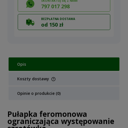
SKONTAKTUJ SIĘ Z NAMI
797 017 298
BEZPŁATNA DOSTAWA
od 150 zł
Opis
Koszty dostawy
Cena nie zawiera ewentualnych kosztów płatności
Opinie o produkcie (0)
Pułapka feromonowa
ograniczająca występowanie