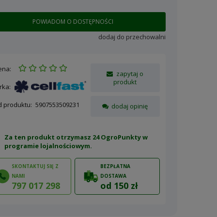
POWIADOM O DOSTĘPNOŚCI
dodaj do przechowalni
ena:
zapytaj o
produkt
rka:
d produktu:
5907553509231
dodaj opinię
Za ten produkt otrzymasz 24 OgroPunkty w
programie lojalnościowym
.
SKONTAKTUJ SIĘ Z
BEZPŁATNA
NAMI
DOSTAWA
797 017 298
od 150 zł