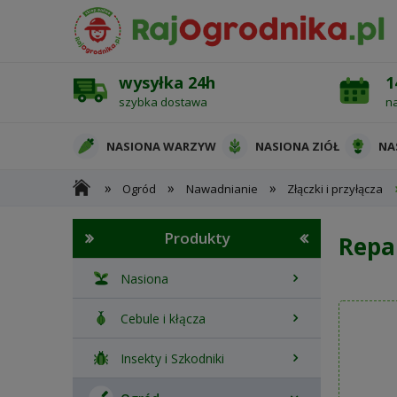
wysyłka 24h
1
szybka dostawa
n
NASIONA WARZYW
NASIONA ZIÓŁ
NA
»
»
»
Ogród
Nawadnianie
Złączki i przyłącza
OCHRONA ROŚLIN
Produkty
Repa
Nasiona
Cebule i kłącza
Insekty i Szkodniki