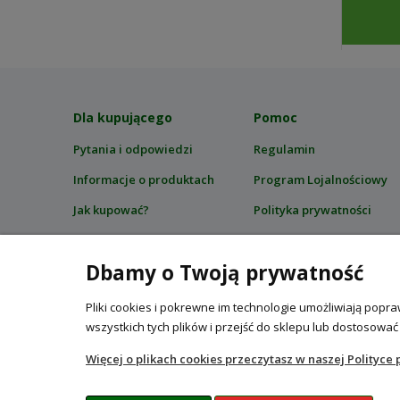
DO KOSZYKA
Dla kupującego
Pomoc
Pytania i odpowiedzi
Regulamin
Informacje o produktach
Program Lojalnościowy
Jak kupować?
Polityka prywatności
Bezpieczeństwo zakupów
Certyfikaty i zgodność z
przepisami
Dbamy o Twoją prywatność
Kalendarz ogrodnika
Pliki cookies i pokrewne im technologie umożliwiają pop
wszystkich tych plików i przejść do sklepu lub dostosować
Więcej o plikach cookies przeczytasz w naszej Polityce 
Internetowy sklep ogrodniczy z n