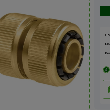
Oc
Ma
Ko