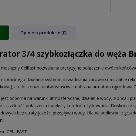
Opinie o produkcie (0)
rator 3/4 szybkozłączka do węża Br
 mosiężny Cellfast pozwala na precyzyjne połączenie dwóch końców
 sprawnego działania systemu nawadniania zarówno na działce rekre
kowej, co doskonale ułatwi właściwie dobrana armatura ogrodowa Ce
 jest odporna na warunki atmosferyczne, działanie wody, słońca i pi
e szczelność połączenia i większy komfort użytkowania. Doskonale s
dowych bez utraty jakości przepływu wody. Ułatwi podlewanie grząd
ni.
ma:
CELLFAST