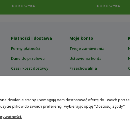
DO KOSZYKA
DO KOSZYKA
Płatności i dostawa
Moje konto
Formy płatności
Twoje zamówienia
Dane do przelewu
Ustawienia konta
Czas i koszt dostawy
Przechowalnia
C
Zwroty i reklamacje
T
Ś
rawne działanie strony i pomagają nam dostosować ofertę do Twoich potr
 użycie plików do swoich preferencji, wybierając opcję "Dostosuj zgody".
prywatności.
asionami RajOgrodnika.pl
| NIP: 6090037061, REGON: 260240470 | Czarn