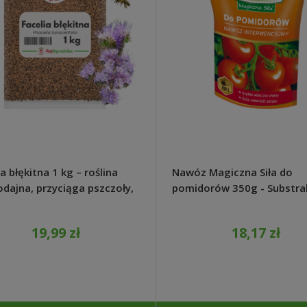
a błękitna 1 kg – roślina
Nawóz Magiczna Siła do
dajna, przyciąga pszczoły,
pomidorów 350g - Substra
o rośnie
19,99 zł
18,17 zł