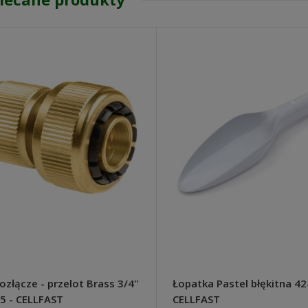
a Senshyu Yellow Ozima 20-
5 mm zimowa 10kg
105,00 zł
139,00 zł
 regularna:
jniższa cena:
139,00 zł
DO KOSZYKA
ozłącze - przelot Brass 3/4"
Łopatka Pastel błękitna 42
5 - CELLFAST
CELLFAST