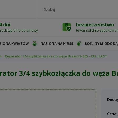
4 dni
bezpieczeństwo
a odstąpienie od umowy
towar solidnie zapakowa
SIONA KWIATÓW
NASIONA NA KIEŁKI
ROŚLINY MIODODA
»
Reparator 3/4 szybkozłączka do węża Brass 52-805 - CELLFAST
rator 3/4 szybkozłączka do węża Br
Dostę
Cena: