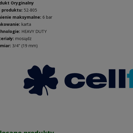
dukt Oryginalny
 produktu:
52-805
nienie maksymalne:
6 bar
kowanie:
karta
hnologie:
HEAVY DUTY
eriały:
mosiądz
miar:
3/4" (19 mm)
lecane produkty