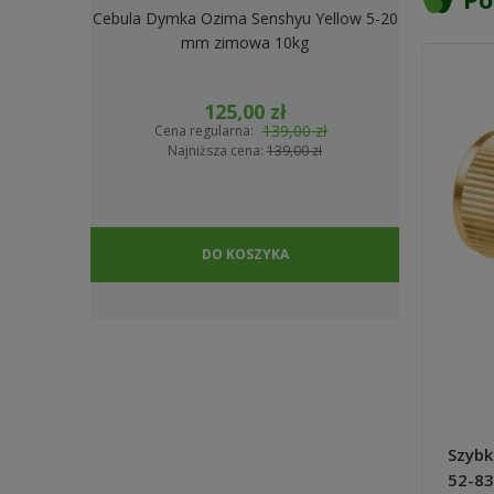
Cebula Dymka Ozima Senshyu Yellow 5-20
Cebula Dymk
mm zimowa 10kg
2
125,00 zł
139,00 zł
Cena regularna:
Cena
Najniższa cena:
139,00 zł
Na
DO KOSZYKA
Szybk
52-83