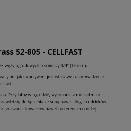
ass 52-805 - CELLFAST
ek węży ogrodowych o średnicy 3/4" (19 mm).
acyjnej jak i warzywnej jest właściwe rozprowadzenie
llfast.
asku. Przydatny w ogrodzie, wykonanie z mosiądzu co
prawdzi się do łączenia ze sobą nawet długich odcinków
ek, zraszanie trawników nawet na terenach o dużej