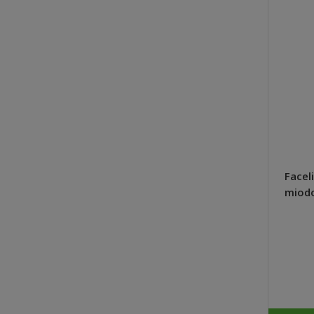
Planton S nawóz do surfinii,
Faceli
petunii kaskadowych, werben
miodo
200g - Plantpol Zaborze
szybk
10,24 zł