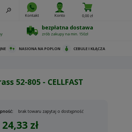
Kontakt
Konto
0,00 zł
bezpłatna dostawa
ny
zrób zakupy na min. 150zł
JNE
NASIONA NA POPLON
CEBULE I KŁĄCZA
ass 52-805 - CELLFAST
pność:
brak towaru zapytaj o dostępność
24,33 zł