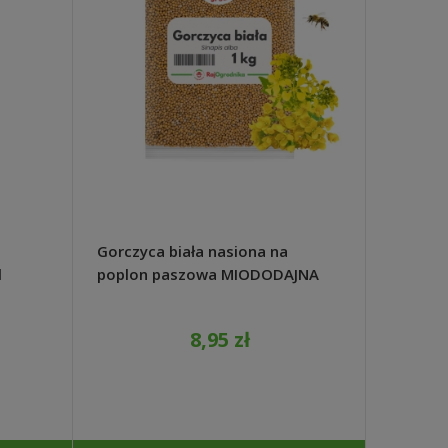
Gorczyca biała nasiona na
Nawóz M
l
poplon paszowa MIODODAJNA
ogórków
1kg - REDUM
8,95 zł