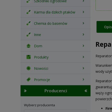
Szkodniki ogrodowe
Karma dla dzikich ptaków
Chemia do basenów
Opis
Inne
Repa
Dom
Reparator
Produkty
Warunkiem
Nowości
wody użyt
Promocje
Reparator
gwarantuj
Producenci
węży ogro
powierzch
Wybierz producenta
Fir