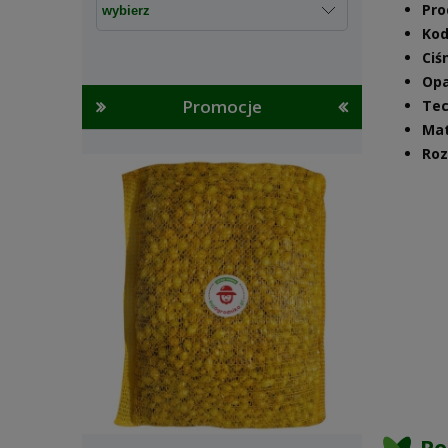
Pro
Kod
Ciś
Opa
Promocje
Tec
Mat
Roz
Po