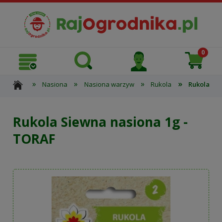
»
»
»
»
Nasiona
Nasiona warzyw
Rukola
Rukola Si
Rukola Siewna nasiona 1g -
TORAF