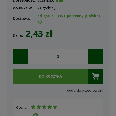
Dostępność:
duża ilość
Wysyłka w:
24 godziny
od 7,90 zł
- LIST polecony
(Polska)
Dostawa:
Cena nie zawiera ewentualnych kosztów płatności
2,43 zł
Cena:
DO KOSZYKA
dodaj do przechowalni
Ocena: