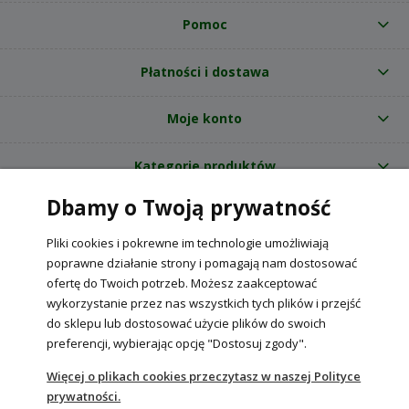
Pomoc
Płatności i dostawa
Moje konto
Kategorie produktów
Dbamy o Twoją prywatność
O nas
Pliki cookies i pokrewne im technologie umożliwiają
Internetowy sklep ogrodniczy z nasionami RajOgrodnika.pl
|
poprawne działanie strony i pomagają nam dostosować
NIP: 6090037061, REGON: 260240470 | Czarnca, ul. Tęczowa 31, 29-100
ofertę do Twoich potrzeb. Możesz zaakceptować
Włoszczowa
wykorzystanie przez nas wszystkich tych plików i przejść
do sklepu lub dostosować użycie plików do swoich
preferencji, wybierając opcję "Dostosuj zgody".
POKAŻ PEŁNĄ WERSJĘ STRONY
Więcej o plikach cookies przeczytasz w naszej Polityce
prywatności.
Sklep internetowy Shoper Premium