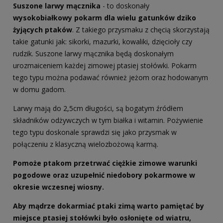
Suszone larwy mącznika
- to doskonały
wysokobiałkowy pokarm dla wielu gatunków dziko
żyjących ptaków
. Z takiego przysmaku z chęcią skorzystają
takie gatunki jak: sikorki, mazurki, kowaliki, dzięcioły czy
rudzik. Suszone larwy mącznika będą doskonałym
urozmaiceniem każdej zimowej ptasiej stołówki. Pokarm
tego typu można podawać również jeżom oraz hodowanym
w domu gadom.
Larwy mają do 2,5cm długości, są bogatym źródłem
składników odżywczych w tym białka i witamin. Pożywienie
tego typu doskonale sprawdzi się jako przysmak w
połączeniu z klasyczną wielozbożową karmą.
Pomoże ptakom przetrwać ciężkie zimowe warunki
pogodowe oraz uzupełnić niedobory pokarmowe w
okresie wczesnej wiosny.
Aby mądrze dokarmiać ptaki zimą warto pamiętać by
miejsce ptasiej stołówki było osłonięte od wiatru,