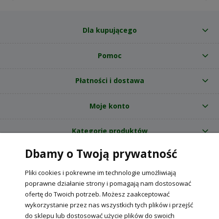
Dla kupującego
Pomoc
Płatności i dostawa
Moje konto
Kategorie produktów
Dbamy o Twoją prywatność
O nas
Pliki cookies i pokrewne im technologie umożliwiają
Internetowy sklep ogrodniczy z nasionami RajOgrodnika.pl
|
poprawne działanie strony i pomagają nam dostosować
NIP: 6090037061, REGON: 260240470 | Czarnca, ul. Tęczowa 31, 29-100
ofertę do Twoich potrzeb. Możesz zaakceptować
Włoszczowa
wykorzystanie przez nas wszystkich tych plików i przejść
do sklepu lub dostosować użycie plików do swoich