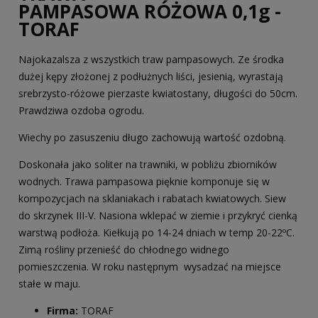
PAMPASOWA RÓŻOWA 0,1g -
TORAF
Najokazalsza z wszystkich traw pampasowych. Ze środka
dużej kępy złożonej z podłużnych liści, jesienią, wyrastają
srebrzysto-różowe pierzaste kwiatostany, długości do 50cm.
Prawdziwa ozdoba ogrodu.
Wiechy po zasuszeniu długo zachowują wartość ozdobną.
Doskonała jako soliter na trawniki, w pobliżu zbiorników
wodnych. Trawa pampasowa pięknie komponuje się w
kompozycjach na sklaniakach i rabatach kwiatowych. Siew
do skrzynek III-V. Nasiona wklepać w ziemie i przykryć cienką
warstwą podłoża. Kiełkują po 14-24 dniach w temp 20-22ºC.
Zimą rośliny przenieść do chłodnego widnego
pomieszczenia. W roku następnym wysadzać na miejsce
stałe w maju.
Firma:
TORAF