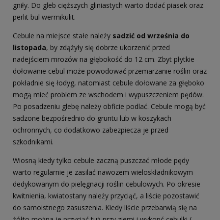
gniły. Do gleb cięższych gliniastych warto dodać piasek oraz
perlit bul wermikulit.
Cebule na miejsce stałe należy
sadzić od września do
listopada
, by zdążyły się dobrze ukorzenić przed
nadejściem mrozów na głębokość do 12 cm. Zbyt płytkie
dołowanie cebul może powodować przemarzanie roślin oraz
pokładnie się łodyg, natomiast cebule dołowane za głęboko
mogą mieć problem ze wschodem i wypuszczeniem pędów.
Po posadzeniu glebę należy obficie podlać. Cebule mogą być
sadzone bezpośrednio do gruntu lub w koszykach
ochronnych, co dodatkowo zabezpiecza je przed
szkodnikami.
Wiosną kiedy tylko cebule zaczną puszczać młode pędy
warto regularnie je zasilać nawozem wieloskładnikowym
dedykowanym do pielęgnacji roślin cebulowych. Po okresie
kwitnienia, kwiatostany należy przyciąć, a liście pozostawić
do samoistnego zasuszenia. Kiedy liście przebarwią się na
żółto można je przyciąć tuż przy ziemi i wykopć cebulki (