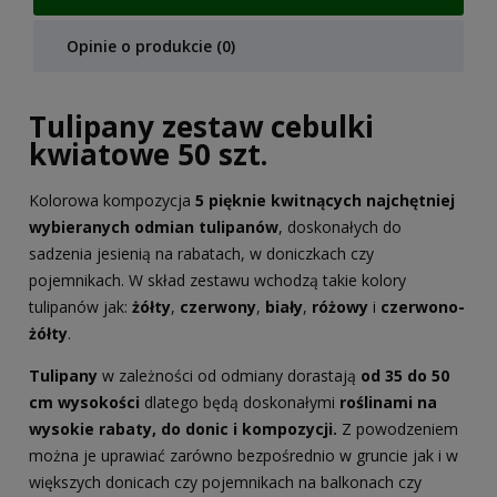
Opinie o produkcie (0)
Tulipany zestaw cebulki
kwiatowe 50 szt.
Kolorowa kompozycja
5 pięknie kwitnących najchętniej
wybieranych odmian tulipanów
, doskonałych do
sadzenia jesienią na rabatach, w doniczkach czy
pojemnikach. W skład zestawu wchodzą takie kolory
tulipanów jak:
żółty
,
czerwony
,
biały
,
różowy
i
czerwono-
żółty
.
Tulipany
w zależności od odmiany dorastają
od 35 do 50
cm wysokości
dlatego będą doskonałymi
roślinami na
wysokie rabaty, do donic i kompozycji.
Z powodzeniem
można je uprawiać zarówno bezpośrednio w gruncie jak i w
większych donicach czy pojemnikach na balkonach czy