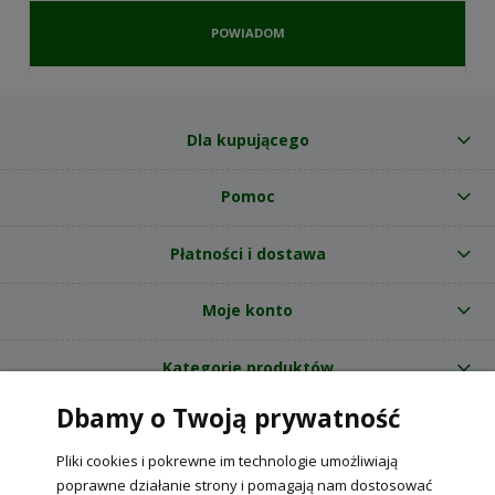
POWIADOM
O
DOSTĘPNOŚCI
Dla kupującego
Pomoc
Płatności i dostawa
Moje konto
Kategorie produktów
Dbamy o Twoją prywatność
O nas
Pliki cookies i pokrewne im technologie umożliwiają
Internetowy sklep ogrodniczy z nasionami RajOgrodnika.pl
|
poprawne działanie strony i pomagają nam dostosować