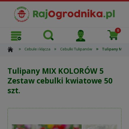
»
»
»
Cebule i kłącza
Cebulki Tulipanów
Tulipany MIX 
Tulipany MIX KOLORÓW 5
Zestaw cebulki kwiatowe 50
szt.