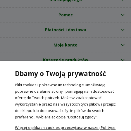
Pomoc
Płatności i dostawa
Moje konto
Kategorie produktów
Dbamy o Twoją prywatność
O nas
Pliki cookies i pokrewne im technologie umożliwiają
Internetowy sklep ogrodniczy z nasionami RajOgrodnika.pl
|
poprawne działanie strony i pomagają nam dostosować
NIP: 6090037061, REGON: 260240470 | Czarnca, ul. Tęczowa 31, 29-100
ofertę do Twoich potrzeb. Możesz zaakceptować
Włoszczowa
wykorzystanie przez nas wszystkich tych plików i przejść
do sklepu lub dostosować użycie plików do swoich
preferencji, wybierając opcję "Dostosuj zgody".
POKAŻ PEŁNĄ WERSJĘ STRONY
Więcej o plikach cookies przeczytasz w naszej Polityce