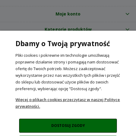
Moje konto
Kategorie produktów
Dbamy o Twoją prywatność
O nas
Pliki cookies i pokrewne im technologie umożliwiają
Internetowy sklep ogrodniczy z nasionami RajOgrodnika.pl
|
poprawne działanie strony i pomagają nam dostosować
NIP: 6090037061, REGON: 260240470 | Czarnca, ul. Tęczowa 31, 29-100
ofertę do Twoich potrzeb. Możesz zaakceptować
Włoszczowa
wykorzystanie przez nas wszystkich tych plików i przejść
do sklepu lub dostosować użycie plików do swoich
preferencji, wybierając opcję "Dostosuj zgody".
POKAŻ PEŁNĄ WERSJĘ STRONY
Więcej o plikach cookies przeczytasz w naszej Polityce
prywatności.
Sklep internetowy Shoper Premium
DOSTOSUJ ZGODY