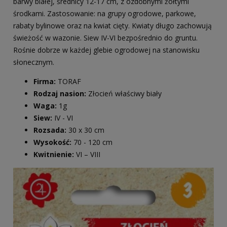
barwy białej, średnicy 12-17 cm, z ozdobnymi żółtymi
środkami. Zastosowanie: na grupy ogrodowe, parkowe,
rabaty bylinowe oraz na kwiat cięty. Kwiaty długo zachowują
świeżość w wazonie. Siew IV-VI bezpośrednio do gruntu.
Rośnie dobrze w każdej glebie ogrodowej na stanowisku
słonecznym.
Firma:
TORAF
Rodzaj nasion:
Złocień właściwy biały
Waga:
1g
Siew:
IV - VI
Rozsada:
30 x 30 cm
Wysokość:
70 - 120 cm
Kwitnienie:
VI – VIII