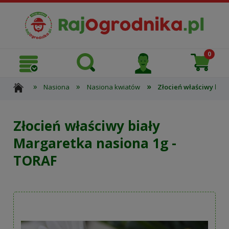
»
»
»
Nasiona
Nasiona kwiatów
Złocień właściwy bia
Złocień właściwy biały
Margaretka nasiona 1g -
TORAF