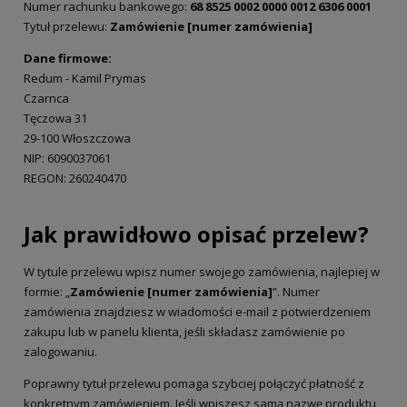
Numer rachunku bankowego:
68 8525 0002 0000 0012 6306 0001
Tytuł przelewu:
Zamówienie [numer zamówienia]
Dane firmowe:
Redum - Kamil Prymas
Czarnca
Tęczowa 31
29-100 Włoszczowa
NIP: 6090037061
REGON: 260240470
Jak prawidłowo opisać przelew?
W tytule przelewu wpisz numer swojego zamówienia, najlepiej w
formie: „
Zamówienie [numer zamówienia]
”. Numer
zamówienia znajdziesz w wiadomości e-mail z potwierdzeniem
zakupu lub w panelu klienta, jeśli składasz zamówienie po
zalogowaniu.
Poprawny tytuł przelewu pomaga szybciej połączyć płatność z
konkretnym zamówieniem. Jeśli wpiszesz samą nazwę produktu,