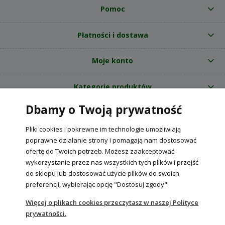
Pomoc
Płatności i dostawa
Moje konto
Kategorie produktów
Dbamy o Twoją prywatność
O nas
Pliki cookies i pokrewne im technologie umożliwiają
Internetowy sklep ogrodniczy z nasionami RajOgrodnika.pl
|
poprawne działanie strony i pomagają nam dostosować
NIP: 6090037061, REGON: 260240470 | Czarnca, ul. Tęczowa 31, 29-100
ofertę do Twoich potrzeb. Możesz zaakceptować
Włoszczowa
wykorzystanie przez nas wszystkich tych plików i przejść
do sklepu lub dostosować użycie plików do swoich
preferencji, wybierając opcję "Dostosuj zgody".
POKAŻ PEŁNĄ WERSJĘ STRONY
Więcej o plikach cookies przeczytasz w naszej Polityce
prywatności.
Sklep internetowy Shoper Premium