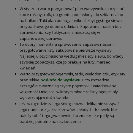
W styczniu warto przygotować plan warzywnika i rozpisać,
które rośliny trafią do gruntu, pod osłony, do szklarni albo
na balkon. Taki plan pomaga uniknąć zbyt gęstego siewu,
przypadkowego doboru odmian i kupowania nasion bez
sprawdzenia, czy faktycznie zmieszczą się w
zaplanowanej uprawie.
To dobry moment na sprawdzenie zapasów nasion i
przygotowanie listy zakupów na pierwsze wysiewy.
Najlepiej ułożyć nasiona według miesięcy siewu, bo wtedy
szybciej zobaczysz, czego brakuje na luty, marzec i
kwiecień.
Warto przygotować pojemniki, tacki, wielodoniczki, etykiety
oraz lekkie
podłoże do wysiewu
. Przy rozsadzie
szczególnie ważne są czyste pojemniki, umiarkowana
wilgotność i miejsce, w którym młode rośliny będą miały
wystarczająco dużo światła.
Jeśli w ogrodzie zalega śnieg, można delikatnie strząsać
jego nadmiar z gałęzi krzewów i młodych drzewek. Nie
należy robić tego gwałtownie, bo zmarznięte pędy są
bardziej podatne na uszkodzenia.