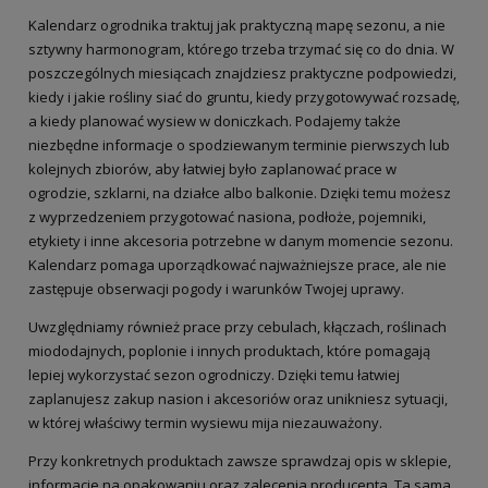
Kalendarz ogrodnika traktuj jak praktyczną mapę sezonu, a nie
sztywny harmonogram, którego trzeba trzymać się co do dnia. W
poszczególnych miesiącach znajdziesz praktyczne podpowiedzi,
kiedy i jakie rośliny siać do gruntu, kiedy przygotowywać rozsadę,
a kiedy planować wysiew w doniczkach. Podajemy także
niezbędne informacje o spodziewanym terminie pierwszych lub
kolejnych zbiorów, aby łatwiej było zaplanować prace w
ogrodzie, szklarni, na działce albo balkonie. Dzięki temu możesz
z wyprzedzeniem przygotować nasiona, podłoże, pojemniki,
etykiety i inne akcesoria potrzebne w danym momencie sezonu.
Kalendarz pomaga uporządkować najważniejsze prace, ale nie
zastępuje obserwacji pogody i warunków Twojej uprawy.
Uwzględniamy również prace przy cebulach, kłączach, roślinach
miododajnych, poplonie i innych produktach, które pomagają
lepiej wykorzystać sezon ogrodniczy. Dzięki temu łatwiej
zaplanujesz zakup nasion i akcesoriów oraz unikniesz sytuacji,
w której właściwy termin wysiewu mija niezauważony.
Przy konkretnych produktach zawsze sprawdzaj opis w sklepie,
informacje na opakowaniu oraz zalecenia producenta. Ta sama