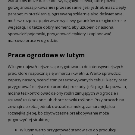
warunków może dać słabe, wyciągnięte siewki, które później
gorzej znoszą pikowanie i przesadzanie. Jeśli jednak masz ciepły
parapet, mini-szklarnię, ogrzewaną szklarnię albo doświetlanie,
możesz rozpocząć pierwsze wysiewy gatunków o długim okresie
wegetacji. To także dobry moment, aby uzupełnić nasiona,
sprawdzić pojemniki, przygotować etykiety i zaplanować
marcowe prace w ogrodzie.
Prace ogrodowe w lutym
W lutym najważniejsze są przygotowania do intensywniejszych
prac, które rozpoczną się w marcu i kwietniu. Warto sprawdzić
zapasy nasion, ocenić stan przechowywanych cebul i kłączy oraz
przygotować miejsce do produkcji rozsady. Jeśli pogoda pozwala,
można też kontrolować osłony roślin zimujących w ogrodzie i
usuwać uszkodzone lub chore resztki roślinne. Przy pracach na
zewnątrz trzeba jednak uważać na mokrą, zamarzniętą lub
rozmiękłą glebę, bo zbyt wczesne przekopywanie może
pogorszyć jej strukturę.
W lutym warto przygotować stanowisko do produkcji