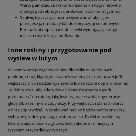
Warto pamiętać, że niektóre nasiona kiełkują nierówno,
dlatego potrzebna jest cierpliwość i stabilna wilgotność.
Szałwię błyszczącą można wysiewać w lutym, jeśli
planujesz ją na rabaty lub do kompozycji sezonowych.
Roślina lubi ciepło, a młode siewki wymagają jasnego
miejsca i ostrożnego podlewania.
Inne rośliny i przygotowanie pod
wysiew w lutym
W lutym warto przygotować plan dla roślin miododajnych,
poplonu, cebul, kłączy, mieszanek kwietnych i traw, nawet jeśli
większość z nich będzie wysiewana lub sadzona dopiero później.
To dobry czas, aby zdecydować, które fragmenty ogrodu
przeznaczyć na rabaty, łąkę kwietną, warzywnik, regenerację
gleby albo rośliny dla zapylaczy. Przy większych planach warto
od razu sprawdzić, ile opakowań nasion będzie potrzebne i czy
wybrane produkty pasują do stanowiska. Dzięki temu wiosną
łatwiej wejść w sezon z gotową listą zakupów i mniejszym
ryzykiem przypadkowych decyzji.