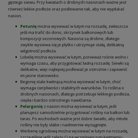
gęstego siewu. Przy kwiatach o drobnych nasionach ważne jest
również lekkie podłoże oraz podlewanie tak, aby nie wypłukać
nasion.
Petunię
można wysiewać w lutym na rozsadę, zwłaszcza
jeśli ma trafić do donic, skrzynek balkonowych lub
kompozycji sezonowych. Nasiona są drobne, dlatego
zwykle wysiewa się je płytko i utrzymuje stałą, delikatną
wilgotność podłoża.
Lobelię można wysiewać w lutym, ponieważ rośnie wolno i
wymaga czasu, aby przygotować ładną rozsadę. Siewki są
delikatne, więc najlepiej podlewać je ostrożnie i zapewnić
im jasne stanowisko.
Begonię stale kwitnącą można wysiewać w lutym, choć
wymaga cierpliwości i stabilnych warunków. To roślina o
drobnych nasionach, dlatego potrzebuje lekkiego podłoża,
ciepła i bardzo ostrożnego nawilżania.
Pelargonię
z nasion można wysiewać w lutym, jeśli
planujesz samodzielnie przygotować rośliny na balkon lub
taras. Po wschodach ważne jest dobre światło, aby młode
rośliny nie były słabe i nadmiernie wyciągnięte.
Werbenę ogrodową można wysiewać w lutym na rozsadę,
szczególnie jeśli zależy Ci na wcześniejszym kwitnieniu.