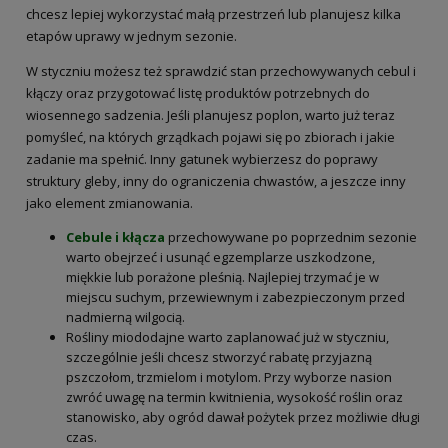
chcesz lepiej wykorzystać małą przestrzeń lub planujesz kilka
etapów uprawy w jednym sezonie.
W styczniu możesz też sprawdzić stan przechowywanych cebul i
kłączy oraz przygotować listę produktów potrzebnych do
wiosennego sadzenia. Jeśli planujesz poplon, warto już teraz
pomyśleć, na których grządkach pojawi się po zbiorach i jakie
zadanie ma spełnić. Inny gatunek wybierzesz do poprawy
struktury gleby, inny do ograniczenia chwastów, a jeszcze inny
jako element zmianowania.
Cebule i kłącza
przechowywane po poprzednim sezonie
warto obejrzeć i usunąć egzemplarze uszkodzone,
miękkie lub porażone pleśnią. Najlepiej trzymać je w
miejscu suchym, przewiewnym i zabezpieczonym przed
nadmierną wilgocią.
Rośliny miododajne warto zaplanować już w styczniu,
szczególnie jeśli chcesz stworzyć rabatę przyjazną
pszczołom, trzmielom i motylom. Przy wyborze nasion
zwróć uwagę na termin kwitnienia, wysokość roślin oraz
stanowisko, aby ogród dawał pożytek przez możliwie długi
czas.