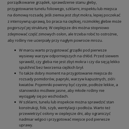
porządkowanie grządek, sprawdzenie stanu gleby,
przygotowanie tunelu foliowego, szklarni, inspektu lub miejsca
na domową rozsadę. Jeśli ziemia jest zbyt mokra, lepiej poczekać
z intensywną uprawą, bo praca na ciężkiej, rozmokłej glebie może
pogorszyć jej strukturę. W cieplejsze dni można stopniowo
zdejmować część zimowych osłon, ale trzeba robić to ostrożnie,
aby rośliny nie ucierpiały przy nagłym powrocie mrozu.
W marcu warto przygotować grządki pod pierwsze
wysiewy warzyw odporniejszych na chłód. Przed siewem
sprawdź, czy gleba nie jest zbyt mokra i czy da się ją lekko
spulchnić bez tworzenia ciężkich brył.
To także dobry moment na przygotowanie miejsca do
rozsady pomidorów, papryki, warzyw kapustnych, ziół i
kwiatów. Pojemniki powinny być czyste, podłoże lekkie, a
stanowisko możliwie jasne, aby młode rośliny nie
wyciągały się po wschodach.
W szklarni, tunelu lub inspekcie można sprawdzić stan
konstrukcji, folii, szyb, wentylacji i podłoża. Warto też
przewietrzyć osłony w cieplejsze dni, aby ograniczyć
nadmiar wilgoci i przygotować miejsce pod pierwsze
uprawy.