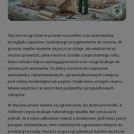
Styczeń w ogrodzie to przede wszystkim czas planowania,
przeglądu zapasów i spokojnego przygotowania do sezonu. W
gruncie zwykle niewiele się jeszcze dzieje, ale właśnie teraz
można sprawdzić, jakie nasiona zostały z poprzedniego roku,
które cebule i kłącza wymagają kontroli oraz czego brakuje do
pierwszych wysiewów. To dobry moment na rozpisanie
warzywnika, rabat kwiatowych, upraw balkonowych i miejsca
pod rośliny miododajne lub poplon. Dzięki temu w lutym i marcu
łatwiej wejdziesz w sezon bez pośpiechu i przypadkowych
zakupów.
W styczniu prace siewne są ograniczone, bo dzień jest krótki, a
roślinom często brakuje naturalnego światła. Nie oznacza to
jednak, że trzeba całkowicie czekać z działaniem. Jeśli masz jasny
parapet, doświetlanie, mini-szklarnię lub ogrzewane miejsce do
produkcji rozsady, możesz rozpocząć pierwsze bardzo wczesne