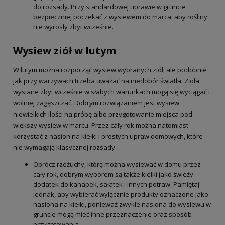
do rozsady. Przy standardowej uprawie w gruncie
bezpieczniej poczekać z wysiewem do marca, aby rośliny
nie wyrosły zbyt wcześnie.
Wysiew ziół w lutym
W lutym można rozpocząć wysiew wybranych ziół, ale podobnie
jak przy warzywach trzeba uważać na niedobór światła. Zioła
wysiane zbyt wcześnie w słabych warunkach mogą się wyciągać i
wolniej zagęszczać. Dobrym rozwiązaniem jest wysiew
niewielkich ilości na próbę albo przygotowanie miejsca pod
większy wysiew w marcu. Przez cały rok można natomiast
korzystać z nasion na kiełki i prostych upraw domowych, które
nie wymagają klasycznej rozsady.
Oprócz rzeżuchy, którą można wysiewać w domu przez
cały rok, dobrym wyborem są także kiełki jako świeży
dodatek do kanapek, sałatek i innych potraw. Pamiętaj
jednak, aby wybierać wyłącznie produkty oznaczone jako
nasiona na kiełki, ponieważ zwykłe nasiona do wysiewu w
gruncie mogą mieć inne przeznaczenie oraz sposób
przygotowania.