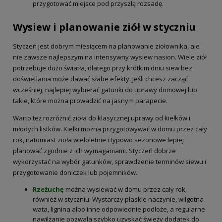
przygotować miejsce pod przyszłą rozsadę.
Wysiew i planowanie ziół w styczniu
Styczeń jest dobrym miesiącem na planowanie ziołownika, ale
nie zawsze najlepszym na intensywny wysiew nasion. Wiele ziół
potrzebuje dużo światła, dlatego przy krótkim dniu siew bez
doświetlania może dawać słabe efekty. Jeśli chcesz zacząć
wcześniej, najlepiej wybierać gatunki do uprawy domowej lub
takie, które można prowadzić na jasnym parapecie.
Warto też rozróżnić zioła do klasycznej uprawy od kiełków i
młodych listków. Kiełki można przygotowywać w domu przez cały
rok, natomiast zioła wieloletnie i typowo sezonowe lepiej
planować zgodnie z ich wymaganiami. Styczeń dobrze
wykorzystać na wybór gatunków, sprawdzenie terminów siewu i
przygotowanie doniczek lub pojemników.
Rzeżuchę
można wysiewać w domu przez cały rok,
również w styczniu. Wystarczy płaskie naczynie, wilgotna
wata, lignina albo inne odpowiednie podłoże, a regularne
nawilżanie pozwala szybko uzyskać świeży dodatek do