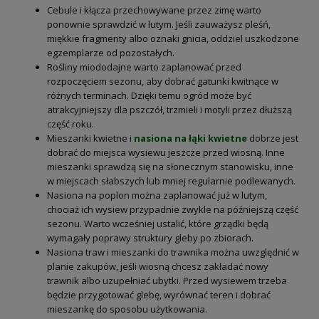
Cebule i kłącza przechowywane przez zimę warto
ponownie sprawdzić w lutym. Jeśli zauważysz pleśń,
miękkie fragmenty albo oznaki gnicia, oddziel uszkodzone
egzemplarze od pozostałych.
Rośliny miododajne warto zaplanować przed
rozpoczęciem sezonu, aby dobrać gatunki kwitnące w
różnych terminach. Dzięki temu ogród może być
atrakcyjniejszy dla pszczół, trzmieli i motyli przez dłuższą
część roku.
Mieszanki kwietne i
nasiona na łąki kwietne
dobrze jest
dobrać do miejsca wysiewu jeszcze przed wiosną. Inne
mieszanki sprawdzą się na słonecznym stanowisku, inne
w miejscach słabszych lub mniej regularnie podlewanych.
Nasiona na poplon można zaplanować już w lutym,
chociaż ich wysiew przypadnie zwykle na późniejszą część
sezonu. Warto wcześniej ustalić, które grządki będą
wymagały poprawy struktury gleby po zbiorach.
Nasiona traw i mieszanki do trawnika można uwzględnić w
planie zakupów, jeśli wiosną chcesz zakładać nowy
trawnik albo uzupełniać ubytki. Przed wysiewem trzeba
będzie przygotować glebę, wyrównać teren i dobrać
mieszankę do sposobu użytkowania.