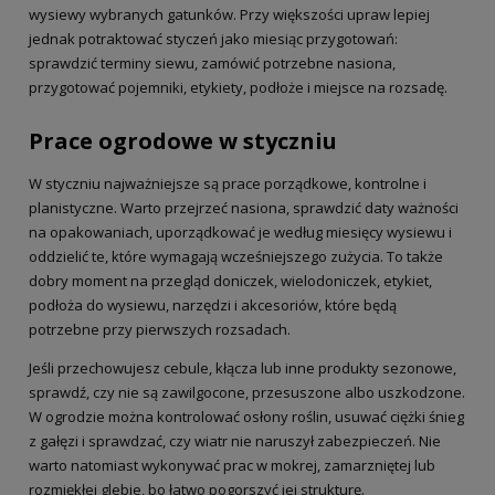
wysiewy wybranych gatunków. Przy większości upraw lepiej
jednak potraktować styczeń jako miesiąc przygotowań:
sprawdzić terminy siewu, zamówić potrzebne nasiona,
przygotować pojemniki, etykiety, podłoże i miejsce na rozsadę.
Prace ogrodowe w styczniu
W styczniu najważniejsze są prace porządkowe, kontrolne i
planistyczne. Warto przejrzeć nasiona, sprawdzić daty ważności
na opakowaniach, uporządkować je według miesięcy wysiewu i
oddzielić te, które wymagają wcześniejszego zużycia. To także
dobry moment na przegląd doniczek, wielodoniczek, etykiet,
podłoża do wysiewu, narzędzi i akcesoriów, które będą
potrzebne przy pierwszych rozsadach.
Jeśli przechowujesz cebule, kłącza lub inne produkty sezonowe,
sprawdź, czy nie są zawilgocone, przesuszone albo uszkodzone.
W ogrodzie można kontrolować osłony roślin, usuwać ciężki śnieg
z gałęzi i sprawdzać, czy wiatr nie naruszył zabezpieczeń. Nie
warto natomiast wykonywać prac w mokrej, zamarzniętej lub
rozmiękłej glebie, bo łatwo pogorszyć jej strukturę.