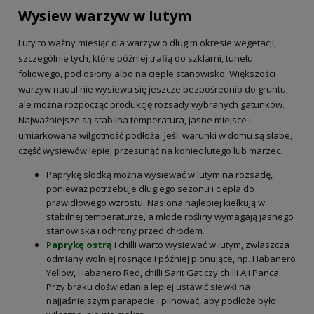
Wysiew warzyw w lutym
Luty to ważny miesiąc dla warzyw o długim okresie wegetacji,
szczególnie tych, które później trafią do szklarni, tunelu
foliowego, pod osłony albo na ciepłe stanowisko. Większości
warzyw nadal nie wysiewa się jeszcze bezpośrednio do gruntu,
ale można rozpocząć produkcję rozsady wybranych gatunków.
Najważniejsze są stabilna temperatura, jasne miejsce i
umiarkowana wilgotność podłoża. Jeśli warunki w domu są słabe,
część wysiewów lepiej przesunąć na koniec lutego lub marzec.
Paprykę słodką można wysiewać w lutym na rozsadę,
ponieważ potrzebuje długiego sezonu i ciepła do
prawidłowego wzrostu. Nasiona najlepiej kiełkują w
stabilnej temperaturze, a młode rośliny wymagają jasnego
stanowiska i ochrony przed chłodem.
Paprykę ostrą
i chilli warto wysiewać w lutym, zwłaszcza
odmiany wolniej rosnące i później plonujące, np. Habanero
Yellow, Habanero Red, chilli Sarit Gat czy chilli Aji Panca.
Przy braku doświetlania lepiej ustawić siewki na
najjaśniejszym parapecie i pilnować, aby podłoże było