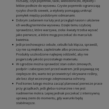
rozsady, czyli pojemniki, tacki, wielodoniczki, etykiety i
lekkie podłoże do wysiewu. Czyste pojemniki ograniczają
ryzyko chorób siewek, a etykiety pomagają uniknąć
pomyłek między podobnymi odmianami.
Dobrym zadaniem na luty jest przegląd nasion i ułożenie
ich według terminów wysiewu. Dzięki temu szybciej
sprawdzisz, które warzywa, zioła i kwiaty trzeba wysiać
jako pierwsze, a które mogą poczekać do marca lub
kwietnia.
Jeśli przechowujesz cebule, cebulki lub kłącza, sprawdź,
czy nie są miękkie, zapleśniałe albo przesuszone.
Produkty uszkodzone najlepiej oddzielić, aby nie
pogarszały jakości pozostałego materiału.
W ogrodzie można sprawdzić stan osłon zimowych,
podpór i zabezpieczeń przed wiatrem. Jeśli pojawiają się
cieplejsze dni, warto też przewietrzyć okrywane rośliny,
ale bez zbyt wczesnego zdejmowania ochrony.
Pod koniec lutego można zacząć planować pierwsze prace
przy grządkach, jeśli gleba rozmarznie i nie jest
nadmiernie mokra. Lepiej jednak poczekać z intensywną
uprawą ziemi do momentu, gdy warunki będą
stabilniejsze.