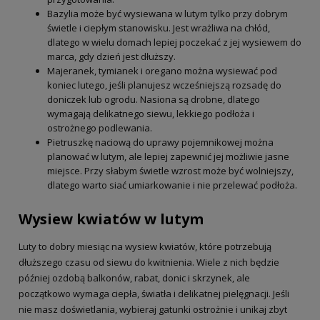
Bazylia może być wysiewana w lutym tylko przy dobrym
świetle i ciepłym stanowisku. Jest wrażliwa na chłód,
dlatego w wielu domach lepiej poczekać z jej wysiewem do
marca, gdy dzień jest dłuższy.
Majeranek, tymianek i oregano można wysiewać pod
koniec lutego, jeśli planujesz wcześniejszą rozsadę do
doniczek lub ogrodu. Nasiona są drobne, dlatego
wymagają delikatnego siewu, lekkiego podłoża i
ostrożnego podlewania.
Pietruszkę naciową do uprawy pojemnikowej można
planować w lutym, ale lepiej zapewnić jej możliwie jasne
miejsce. Przy słabym świetle wzrost może być wolniejszy,
dlatego warto siać umiarkowanie i nie przelewać podłoża.
Wysiew kwiatów w lutym
Luty to dobry miesiąc na wysiew kwiatów, które potrzebują
dłuższego czasu od siewu do kwitnienia. Wiele z nich będzie
później ozdobą balkonów, rabat, donic i skrzynek, ale
początkowo wymaga ciepła, światła i delikatnej pielęgnacji. Jeśli
nie masz doświetlania, wybieraj gatunki ostrożnie i unikaj zbyt