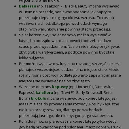
wilgotne, ale nie mokre.
Bakłażan
(np. Tsaksoniki, Black Beauty) można wysiewać
w lutym na rozsadę, ponieważ podobnie jak papryka
potrzebuje ciepła i długiego okresu wzrostu. To roślina
wrażliwa na chłód, dlatego po wschodach wymaga
stabilnych warunków i nie powinna stać w przeciągu.
Seler korzeniowy i seler naciowy można wysiewać w
lutym, bo początkowo rosną powoli i potrzebują dużo
czasu przed wysadzeniem. Nasion nie należy przykrywać
zbyt grubą warstwą ziemi, a podłoże powinno być stale
lekko wilgotne.
Por można wysiewać w lutym na rozsadę, szczególnie jeśli
planujesz wcześniejsze sadzenie na miejsce stałe. Młode
rośliny rosną dość wolno, dlatego warto zapewnić im jasne
miejsce i nie wysiewać nasion zbyt gęsto.
Wczesne odmiany
kapusty
(np. Hornet F1, Ditmarska,
Express),
kalafiora
(np. Trevi F1, Early Snowball, Beta,
Bora) i
brokułu
można wysiewać pod koniec lutego, jeśli
masz miejsce do prowadzenia rozsady. Rośliny kapustne
nie lubią przegrzewania, dlatego po wschodach
potrzebują jasnego, ale niezbyt gorącego stanowiska.
Pomidory można planować na koniec lutego tylko wtedy,
gdy będą prowadzone pod osłonami i masz dobre warunki