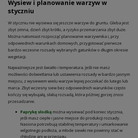
Wysiew i planowanie warzyw w
styczniu
W styczniu nie wysiewa się jeszcze warzyw do gruntu. Gleba jest
zbyt zimna, dzień zbyt krótki, a ryzyko przemarzania zbyt duże.
Można natomiast rozpocząć planowanie warzywnika i, przy
odpowiednich warunkach domowych, przygotować pierwsze
bardzo wczesne rozsady wybranych gatunków o długim okresie
wegetacji.
Najważniejsze jest światło i temperatura. Jeśli nie masz
możliwości doświetlania lub ustawienia rozsady w bardzo jasnym
miejscu, z wysiewem wielu warzyw lepiej poczekać do lutego lub
marca. Zbyt wczesny siew bez odpowiednich warunków często
kończy się wybujałą, słabą rozsadą, która później gorzej znosi
przesadzanie.
Paprykę słodką
można wysiewać pod koniec stycznia,
jeśli masz ciepłe i jasne miejsce do produkcji rozsady.
Nasiona potrzebują stabilnej temperatury i umiarkowanie
wilgotnego podłoża, a młode siewki nie powinny stać w
chłodzie ani w przeciągu.