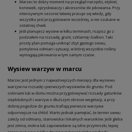
Marzec to dobry moment na przegląd narzędzi, etykiet,
konewek, opryskiwaczy i akcesoriów do pikowania. Przy
intensywnym sezonie łatwiej pracuje się wtedy, gdy
wszystko jest przygotowane wcześniej, a nie szukane w
ostatniej chwili.
Jeśli planujesz wysiew w kilku terminach, rozpisz go z
podziałem na rozsadę, grunt, szklarnię i balkon. Taki
prosty plan pomaga uniknąć zbyt gęstego siewu,
pomylenia odmian i sytuacji, w której wszystkie rośliny
wymagają pikowania w tym samym czasie.
Wysiew warzyw w marcu
Marzec jest jednym z najważniejszych miesięcy dla wysiewu
warzyw na rozsadę i pierwszych wysiewów do gruntu. Pod
osłonami lub w domu można przygotowywać rozsady gatunków
ciepłolubnych i warzyw o dłuższym okresie wegetacji, a przy
dobrej pogodzie do gruntu trafiają pierwsze warzywa
odporniejsze na chłód. Warto jednak pamiętać, że termin siewu
zależy od odmiany, stanowiska i lokalnych warunków. Jeśli gleba
jest zimna, mokra lub zapowiadane są silne przymrozki, lepiej