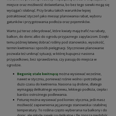
miejsce oraz możliwość doświetlania, bo bez tego siewki mogą się
wyciągać i słabnąć. Przy braku takich warunków lepiej
potraktować styczeń jako miesiąc planowania rabat, wyboru
gatunków i przygotowania podłoża oraz pojemników.
Warto już teraz zdecydować, które kwiaty mają trafić na rabaty,
balkon, do donic albo do ogrodu przyjaznego zapylaczom. Dzięki
temu później łatwiej dobrać rośliny pod stanowisko, wysokość,
termin kwitnienia i sposób pielęgnacji. Styczniowe planowanie
pozwala też uniknąć sytuacji, w której kupujesz nasiona
przypadkowo, bez sprawdzenia, czy pasują do miejsca w
ogrodzie.
Begonię stale kwitnącą
można wysiewać wcześnie,
nawet w styczniu, ponieważ rośnie wolno i potrzebuje
dużo czasu do kwitnienia. Nasiona są drobne, dlatego
wymagają delikatnego wysiewu, lekkiego podłoża, ciepła i
bardzo ostrożnego podlewania.
Petunię można wysiewać pod koniec stycznia, jeśli masz
możliwość zapewnienia jej jasnego stanowiska i stabilnej
temperatury. To roślina często wybierana na balkony i do
donic, ale młode siewki są delikatne i źle znoszą niedobór