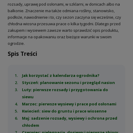
rozsady, uprawę pod osłonami, w szklarni, w donicach albo na
balkonie. Znaczenie ma także odmiana rośliny, stanowisko,
podłoże, nawodnienie i to, czy sezon zaczyna się wcześnie, czy
chłodna wiosna przesuwa prace o kilka tygodni. Dlatego przed
zakupem i wysiewem zawsze warto sprawdzić opis produktu,
informacje na opakowaniu oraz bieżące warunki w swoim
ogrodzie.
Spis Treści
Jak korzystać z kalendarza ogrodnika?
Styczeń: planowanie sezonu i przegląd nasion
Luty: pierwsze rozsady i przygotowania do
siewu
Marzec: pierwsze wysiewy i prace pod osłonami
Kwiecień: siew do gruntu i prace wiosenne
Maj: sadzenie rozsady, wysiewy i ochrona przed
chłodem
Czerwiec: pielęgnacja, dosiewy i pierwsze zbiory