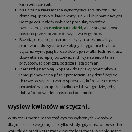
kanapek i sałatek.
Nasiona na kiełki można wykorzystywać w styczniu do
domowej uprawy w kiełkownicy, słoiku lub innym naczyniu.
Do tego celu należy wybierać produkty wyraźnie
oznaczone jako
nasiona na kiełki
, a nie przypadkowe
nasiona przeznaczone do wysiewu w gruncie.
Bazylia, oregano, majeranek czy tymianek mogą być
planowane do wysiewu w kolejnych tygodniach, ale w
styczniu wymagają bardzo dobrego światła. Jeśli nie masz
doświetlania, lepiej poczekać z ich wysiewem, a teraz
przygotować doniczki, podłoże i listę odmian.
Pietruszkę naciową i koperek do uprawy pojemnikowej
lepiej planować na późniejszy termin, gdy dzień będzie
dłuższy. W styczniu warto sprawdzić, które zioła chcesz
uprawiać na parapecie, balkonie lub w ogrodzie, żeby
dobrać odpowiednie nasiona i pojemniki.
Wysiew kwiatów w styczniu
W styczniu można rozpocząć wysiew wybranych kwiatów o
długim okresie wegetacji, ale tylko wtedy, gdy masz odpowiednie
warunki do produkcji rozsady. Najczęściej chodzi o ciepłe, jasne