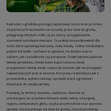
Kalendarz ogrodnika pomaga zaplanować sezon krok po kroku:
od pierwszych wysiewów na rozsadę, przez siew do gruntu,
pielęgnację młodych roślin, aż po zbiory i przygotowanie
stanowisk na kolejne miesiące. To praktyczna podpowiedź dla
osób, które uprawiają warzywa, zioła, kwiaty, rośliny miododajne,
poplon lub kiełki - zarówno w ogrodzie, na działce oraz w
szklarni, jak i na balkonie czy parapecie. Dzięki takiemu planowi
łatwiej sprawdzisz, kiedy warto kupić nasiona, kiedy
przygotować ziemię, kiedy rozpocząć wysiew i jak nie przegapić
najważniejszych prac w sezonie. Korzystaj z kalendarza jak z
przewodnika: wybierz miesiąc, sprawdź prace ogrodowe i
dopasuj je do swojej uprawy.
Pamiętaj, że terminy wysiewu, sadzenia i zbiorów są
orientacyjne, bo w polskim klimacie wiele zależy od pogody,
regionu, temperatury gleby, ryzyka przymrozków oraz sposobu
uprawy. Inaczej planuje się siew do gruntu, inaczej produkcję