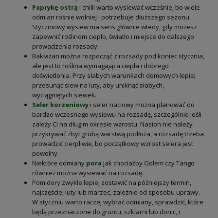
Paprykę ostrą
i chilli warto wysiewać wcześnie, bo wiele
odmian rośnie wolniej i potrzebuje dłuższego sezonu.
Styczniowy wysiew ma sens głównie wtedy, gdy możesz
zapewnić roślinom ciepło, światło i miejsce do dalszego
prowadzenia rozsady.
Bakłażan można rozpocząć z rozsady pod koniec stycznia,
ale jest to roślina wymagająca ciepła i dobrego
doświetlenia. Przy słabych warunkach domowych lepiej
przesunąć siew na luty, aby uniknąć słabych,
wyciągniętych siewek.
Seler korzeniowy
i seler naciowy można planować do
bardzo wczesnego wysiewu na rozsadę, szczególnie jeśli
zależy Ci na długim okresie wzrostu. Nasion nie należy
przykrywać zbyt grubą warstwą podłoża, a rozsadę trzeba
prowadzić cierpliwie, bo początkowy wzrost selera jest
powolny.
Niektóre odmiany
pora
jak chociażby Golem czy Tango
również można wysiewać na rozsadę.
Pomidory zwykle lepiej zostawić na późniejszy termin,
najczęściej luty lub marzec, zależnie od sposobu uprawy.
W styczniu warto raczej wybrać odmiany, sprawdzić, które
będą przeznaczone do gruntu, szklarni lub donic, i