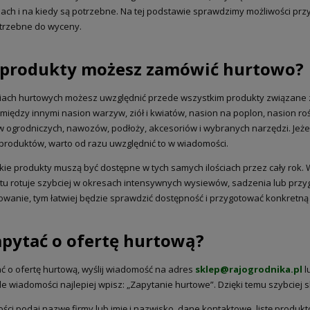
ściach i na kiedy są potrzebne. Na tej podstawie sprawdzimy możliwości pr
trzebne do wyceny.
e produkty możesz zamówić hurtowo?
DO KOSZYKA
ach hurtowych możesz uwzględnić przede wszystkim produkty związane z 
 między innymi nasion warzyw, ziół i kwiatów, nasion na poplon, nasion rośl
 ogrodniczych, nawozów, podłoży, akcesoriów i wybranych narzędzi. Jeżel
 produktów, warto od razu uwzględnić to w wiadomości.
kie produkty muszą być dostępne w tych samych ilościach przez cały rok.
u rotuje szybciej w okresach intensywnych wysiewów, sadzenia lub przyg
wanie, tym łatwiej będzie sprawdzić dostępność i przygotować konkretn
apytać o ofertę hurtową?
ć o ofertę hurtową, wyślij wiadomość na adres
sklep@rajogrodnika.pl
l
ule wiadomości najlepiej wpisz: „Zapytanie hurtowe”. Dzięki temu szybciej
ci podaj nazwę firmy lub imię i nazwisko, dane kontaktowe, listę produktó