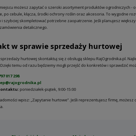
iejscu możesz zapytać o szeroki asortyment produktów ogrodniczych - od n
, po cebule, kłącza, środki ochrony roślin oraz akcesoria. To wygodne rozw
i szybciej skompletować potrzebne zaopatrzenie. Jeśli planujesz większy
zamówienia detalicznego.
kt w sprawie sprzedaży hurtowej
przedaży hurtowej skontaktuj się z obsługą sklepu RajOgrodnika.pl. Najlepie
. Dzięki temu od razu będziemy mogli przejść do konkretów i sprawdzić moż
797 017 298
lep@rajogrodnika.pl
kontaktu:
poniedziałek-piątek, 9:00-15:00
iadomości wpisz: „Zapytanie hurtowe”. Jeśli reprezentujesz firmę, możesz
a.