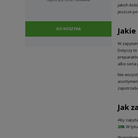
jakich ilo
jeszcze po
Jaki
DO KOSZYKA
W zapytani
Dotyczy to
preparatów
albo seria
Nie wszyst
asortyment
zapotrzebo
Jak z
Aby zapyta
298
. W tyt
W wiadomoś