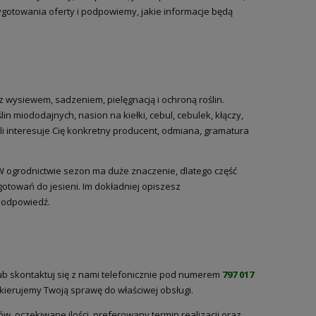
zygotowania oferty i podpowiemy, jakie informacje będą
wysiewem, sadzeniem, pielęgnacją i ochroną roślin.
in miododajnych, nasion na kiełki, cebul, cebulek, kłączy,
i interesuje Cię konkretny producent, odmiana, gramatura
 W ogrodnictwie sezon ma duże znaczenie, dlatego część
otowań do jesieni. Im dokładniej opiszesz
ą odpowiedź.
ub skontaktuj się z nami telefonicznie pod numerem
797 017
 skierujemy Twoją sprawę do właściwej obsługi.
w, oczekiwane ilości, preferowany termin realizacji oraz