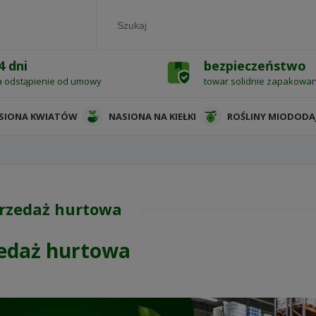
4 dni
bezpieczeństwo
a odstąpienie od umowy
towar solidnie zapakowa
SIONA KWIATÓW
NASIONA NA KIEŁKI
ROŚLINY MIODODA
rzedaż hurtowa
edaż hurtowa