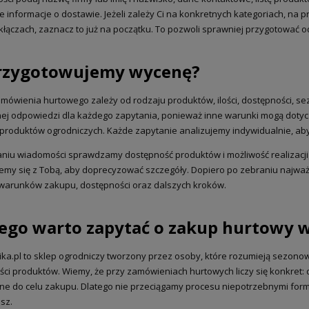
 informacje o dostawie. Jeżeli zależy Ci na konkretnych kategoriach, na p
 kłączach, zaznacz to już na początku. To pozwoli sprawniej przygotować
przygotowujemy wycenę?
ówienia hurtowego zależy od rodzaju produktów, ilości, dostępności, se
ej odpowiedzi dla każdego zapytania, ponieważ inne warunki mogą dotyczy
produktów ogrodniczych. Każde zapytanie analizujemy indywidualnie, aby
niu wiadomości sprawdzamy dostępność produktów i możliwość realizacji 
emy się z Tobą, aby doprecyzować szczegóły. Dopiero po zebraniu naj
warunków zakupu, dostępności oraz dalszych kroków.
ego warto zapytać o zakup hurtowy w
ka.pl to sklep ogrodniczy tworzony przez osoby, które rozumieją sezono
ości produktów. Wiemy, że przy zamówieniach hurtowych liczy się konkret:
 do celu zakupu. Dlatego nie przeciągamy procesu niepotrzebnymi formal
sz.