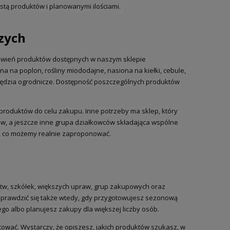
stą produktów i planowanymi ilościami.
zych
ówień produktów dostępnych w naszym sklepie
na na poplon, rośliny miododajne, nasiona na kiełki, cebule,
arzędzia ogrodnicze. Dostępność poszczególnych produktów
 produktów do celu zakupu. Inne potrzeby ma sklep, który
w, a jeszcze inne grupa działkowców składająca wspólne
, co możemy realnie zaproponować.
stw, szkółek, większych upraw, grup zakupowych oraz
 sprawdzić się także wtedy, gdy przygotowujesz sezonową
go albo planujesz zakupy dla większej liczby osób.
ować. Wystarczy, że opiszesz, jakich produktów szukasz, w