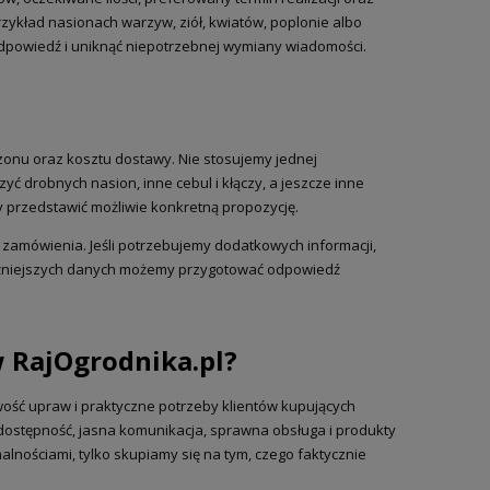
rzykład nasionach warzyw, ziół, kwiatów, poplonie albo
 odpowiedź i uniknąć niepotrzebnej wymiany wiadomości.
zonu oraz kosztu dostawy. Nie stosujemy jednej
ć drobnych nasion, inne cebul i kłączy, a jeszcze inne
 przedstawić możliwie konkretną propozycję.
zamówienia. Jeśli potrzebujemy dodatkowych informacji,
ważniejszych danych możemy przygotować odpowiedź
 RajOgrodnika.pl?
wość upraw i praktyczne potrzeby klientów kupujących
 dostępność, jasna komunikacja, sprawna obsługa i produkty
nościami, tylko skupiamy się na tym, czego faktycznie