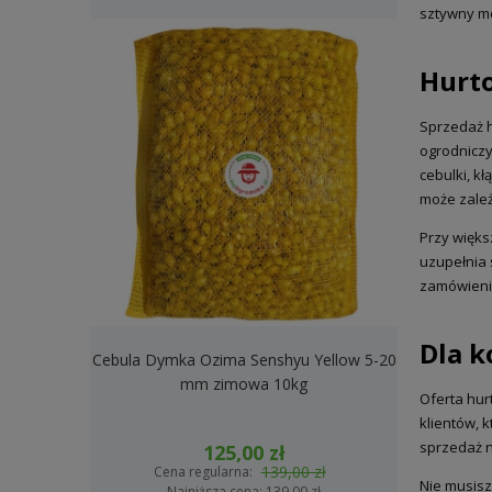
sztywny mo
Hurt
Sprzedaż 
ogrodniczy
cebulki, k
może zależ
Przy więks
uzupełnia 
zamówieni
Dla k
Cebula Dymka Ozima Senshyu Yellow 5-20
Cebula Dymk
mm zimowa 10kg
2
Oferta hur
klientów, 
sprzedaż n
125,00 zł
139,00 zł
Cena regularna:
Cena
Nie musisz
Najniższa cena:
139,00 zł
Na