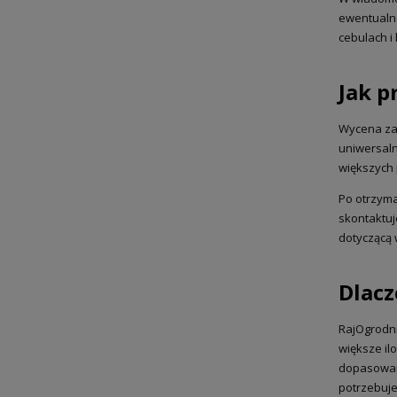
ewentualne
cebulach i
Jak 
Wycena zam
uniwersaln
większych 
Po otrzyma
skontaktuj
dotyczącą 
Dlacz
RajOgrodni
większe il
dopasowane
potrzebuje