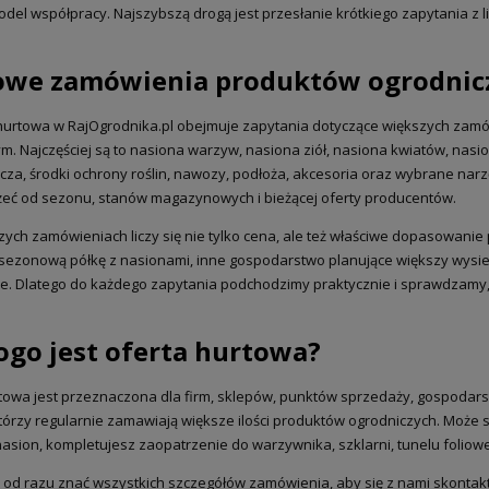
del współpracy. Najszybszą drogą jest przesłanie krótkiego zapytania z li
owe zamówienia produktów ogrodnic
hurtowa w RajOgrodnika.pl obejmuje zapytania dotyczące większych zam
m. Najczęściej są to nasiona warzyw, nasiona ziół, nasiona kwiatów, nasio
łącza, środki ochrony roślin, nawozy, podłoża, akcesoria oraz wybrane n
eć od sezonu, stanów magazynowych i bieżącej oferty producentów.
zych zamówieniach liczy się nie tylko cena, ale też właściwe dopasowanie
sezonową półkę z nasionami, inne gospodarstwo planujące większy wysie
e. Dlatego do każdego zapytania podchodzimy praktycznie i sprawdzamy
ogo jest oferta hurtowa?
a Senshyu Yellow Ozima 20-
5 mm zimowa 10kg
towa jest przeznaczona dla firm, sklepów, punktów sprzedaży, gospodar
którzy regularnie zamawiają większe ilości produktów ogrodniczych. Może
asion, kompletujesz zaopatrzenie do warzywnika, szklarni, tunelu foliowe
105,00 zł
139,00 zł
 regularna:
 od razu znać wszystkich szczegółów zamówienia, aby się z nami skontakt
jniższa cena:
139,00 zł