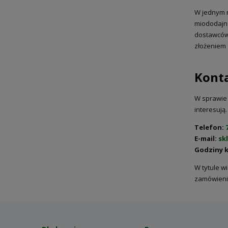
W jednym m
miododajne
dostawców 
złożeniem 
Konta
W sprawie s
interesują
Telefon:
E-mail:
sk
Godziny 
W tytule w
zamówieni