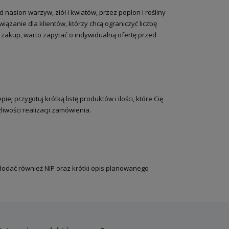
asion warzyw, ziół i kwiatów, przez poplon i rośliny
iązanie dla klientów, którzy chcą ograniczyć liczbę
 zakup, warto zapytać o indywidualną ofertę przed
j przygotuj krótką listę produktów i ilości, które Cię
liwości realizacji zamówienia.
 dodać również NIP oraz krótki opis planowanego