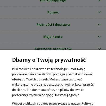
Dla kupującego
Pomoc
Płatności i dostawa
Moje konto
Kategorie produktów
Dbamy o Twoją prywatność
O nas
Pliki cookies i pokrewne im technologie umożliwiają
Internetowy sklep ogrodniczy z nasionami RajOgrodnika.pl
|
poprawne działanie strony i pomagają nam dostosować
NIP: 6090037061, REGON: 260240470 | Czarnca, ul. Tęczowa 31, 29-100
ofertę do Twoich potrzeb. Możesz zaakceptować
Włoszczowa
wykorzystanie przez nas wszystkich tych plików i przejść
do sklepu lub dostosować użycie plików do swoich
preferencji, wybierając opcję "Dostosuj zgody".
POKAŻ PEŁNĄ WERSJĘ STRONY
Więcej o plikach cookies przeczytasz w naszej Polityce