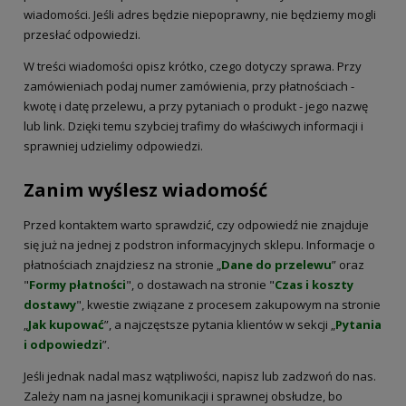
wiadomości. Jeśli adres będzie niepoprawny, nie będziemy mogli
przesłać odpowiedzi.
W treści wiadomości opisz krótko, czego dotyczy sprawa. Przy
zamówieniach podaj numer zamówienia, przy płatnościach -
kwotę i datę przelewu, a przy pytaniach o produkt - jego nazwę
lub link. Dzięki temu szybciej trafimy do właściwych informacji i
sprawniej udzielimy odpowiedzi.
Zanim wyślesz wiadomość
Przed kontaktem warto sprawdzić, czy odpowiedź nie znajduje
się już na jednej z podstron informacyjnych sklepu. Informacje o
płatnościach znajdziesz na stronie „
Dane do przelewu
” oraz
"
Formy płatności
", o dostawach na stronie "
Czas i koszty
dostawy
", kwestie związane z procesem zakupowym na stronie
„
Jak kupować
”, a najczęstsze pytania klientów w sekcji „
Pytania
i odpowiedzi
”.
Jeśli jednak nadal masz wątpliwości, napisz lub zadzwoń do nas.
Zależy nam na jasnej komunikacji i sprawnej obsłudze, bo