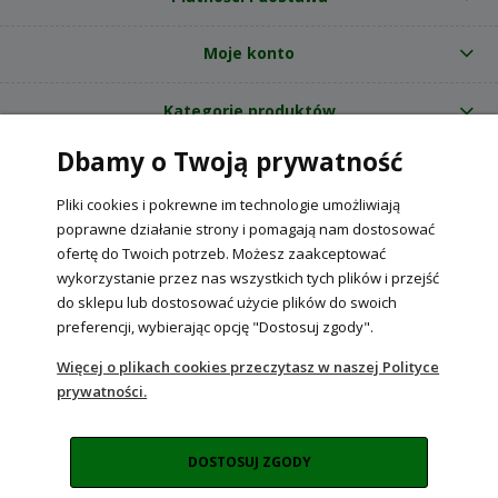
Moje konto
Kategorie produktów
Dbamy o Twoją prywatność
O nas
Pliki cookies i pokrewne im technologie umożliwiają
Internetowy sklep ogrodniczy z nasionami RajOgrodnika.pl
|
poprawne działanie strony i pomagają nam dostosować
NIP: 6090037061, REGON: 260240470 | Czarnca, ul. Tęczowa 31, 29-100
ofertę do Twoich potrzeb. Możesz zaakceptować
Włoszczowa
wykorzystanie przez nas wszystkich tych plików i przejść
do sklepu lub dostosować użycie plików do swoich
preferencji, wybierając opcję "Dostosuj zgody".
POKAŻ PEŁNĄ WERSJĘ STRONY
Więcej o plikach cookies przeczytasz w naszej Polityce
prywatności.
Sklep internetowy Shoper Premium
DOSTOSUJ ZGODY