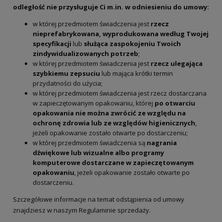
odległość nie przysługuje Ci m.in. w odniesieniu do umowy:
w której przedmiotem świadczenia jest
rzecz
nieprefabrykowana, wyprodukowana według Twojej
specyfikacji
lub
służąca zaspokojeniu Twoich
zindywidualizowanych potrzeb
;
w której przedmiotem świadczenia jest
rzecz ulegająca
szybkiemu zepsuciu
lub mająca krótki termin
przydatności do użycia;
w której przedmiotem świadczenia jest rzecz dostarczana
w zapieczętowanym opakowaniu, której
po otwarciu
opakowania nie można zwrócić ze względu na
ochronę zdrowia lub ze względów higienicznych
,
jeżeli opakowanie zostało otwarte po dostarczeniu;
w której przedmiotem świadczenia są
nagrania
dźwiękowe lub wizualne albo programy
komputerowe dostarczane w zapieczętowanym
opakowaniu
, jeżeli opakowanie zostało otwarte po
dostarczeniu.
Szczegółowe informacje na temat odstąpienia od umowy
znajdziesz w naszym Regulaminie sprzedaży.