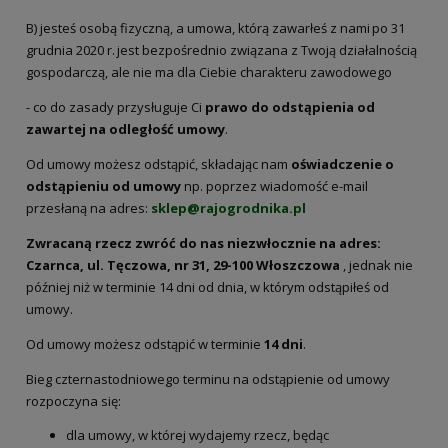
B) jesteś osobą fizyczną, a umowa, którą zawarłeś z nami po 31
grudnia 2020 r. jest bezpośrednio związana z Twoją działalnością
gospodarczą, ale nie ma dla Ciebie charakteru zawodowego
- co do zasady przysługuje Ci
prawo do odstąpienia od
zawartej na odległość umowy
.
Od umowy możesz odstąpić, składając nam
oświadczenie o
odstąpieniu od umowy
np. poprzez wiadomość e-mail
przesłaną na adres:
sklep@rajogrodnika.pl
Zwracaną rzecz zwróć do nas niezwłocznie na adres:
Czarnca, ul. Tęczowa, nr 31, 29-100 Włoszczowa
, jednak nie
później niż w terminie 14 dni od dnia, w którym odstąpiłeś od
umowy.
Od umowy możesz odstąpić w terminie
14 dni
.
Bieg czternastodniowego terminu na odstąpienie od umowy
rozpoczyna się:
dla umowy, w której wydajemy rzecz, będąc