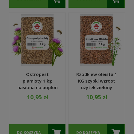
Ostropest
Rzodkiew oleista 1
plamisty 1 kg
KG szybki wzrost
nasiona na poplon
użytek zielony
roślina miododajna
nasiona na poplon
10,95 zł
10,95 zł
- REDUM
- REDUM
DO KOSZYKA
DO KOSZYKA