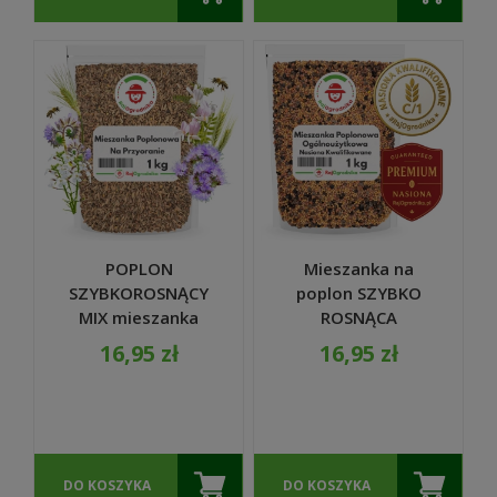
POPLON
Mieszanka na
SZYBKOROSNĄCY
poplon SZYBKO
MIX mieszanka
ROSNĄCA
nasiona na
ogólnoużytkowa
16,95 zł
16,95 zł
przyoranie 1KG
MP-1 nasiona 1kg -
REDUM
DO KOSZYKA
DO KOSZYKA