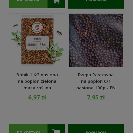
kiełkowania. To nie tylko sprzedaż – to
O
wiedza, jakość i doświadczenie. Zadbaj o
DOSTĘPNOŚCI
swoją glebę, zanim zaczniesz nowy sezon
upraw.
Bobik 1 KG nasiona
Rzepa Pastewna
na poplon zielona
na poplon C/1
masa roślina
nasiona 100g - FN
miododajna -
Granum
6,97 zł
7,95 zł
REDUM
DO KOSZYKA
POWIADOM