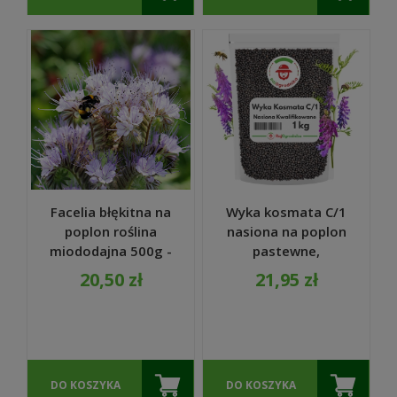
Facelia błękitna na
Wyka kosmata C/1
poplon roślina
nasiona na poplon
miododajna 500g -
pastewne,
TORAF
mieszanki
20,50 zł
21,95 zł
zbożowe, na
zielonkę 1 KG
DO KOSZYKA
DO KOSZYKA