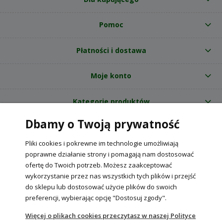
Pomoc
Płatności i dostawa
Moje konto
Kategorie produktów
Dbamy o Twoją prywatność
O nas
Pliki cookies i pokrewne im technologie umożliwiają
Internetowy sklep ogrodniczy z nasionami RajOgrodnika.pl
|
poprawne działanie strony i pomagają nam dostosować
NIP: 6090037061, REGON: 260240470 | Czarnca, ul. Tęczowa 31, 29-100
ofertę do Twoich potrzeb. Możesz zaakceptować
Włoszczowa
wykorzystanie przez nas wszystkich tych plików i przejść
do sklepu lub dostosować użycie plików do swoich
preferencji, wybierając opcję "Dostosuj zgody".
POKAŻ PEŁNĄ WERSJĘ STRONY
Więcej o plikach cookies przeczytasz w naszej Polityce