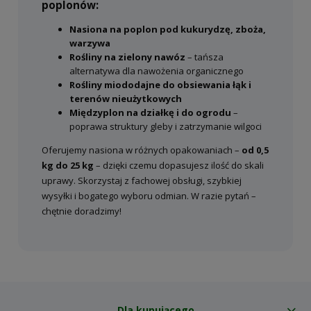
poplonów:
Nasiona na poplon pod kukurydzę, zboża,
warzywa
Rośliny na zielony nawóz
– tańsza
alternatywa dla nawożenia organicznego
Rośliny miododajne do obsiewania łąk i
terenów nieużytkowych
Międzyplon na działkę i do ogrodu
–
poprawa struktury gleby i zatrzymanie wilgoci
Oferujemy nasiona w różnych opakowaniach –
od 0,5
kg do 25 kg
– dzięki czemu dopasujesz ilość do skali
uprawy. Skorzystaj z fachowej obsługi, szybkiej
wysyłki i bogatego wyboru odmian. W razie pytań –
chętnie doradzimy!
Dla kupującego