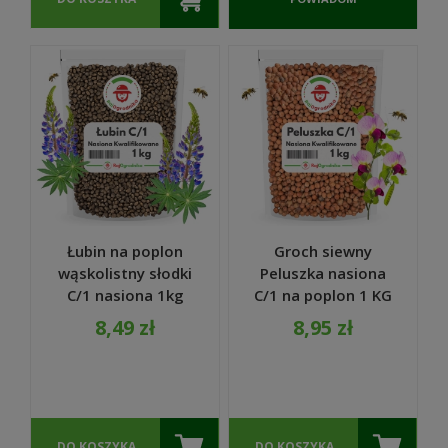
O
DOSTĘPNOŚCI
Łubin na poplon
Groch siewny
wąskolistny słodki
Peluszka nasiona
C/1 nasiona 1kg
C/1 na poplon 1 KG
szybki wzrost -
8,49 zł
8,95 zł
REDUM
DO KOSZYKA
DO KOSZYKA