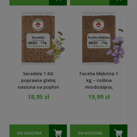
Seradela 1 KG
Facelia błękitna 1
poprawia glebę
kg – roślina
nasiona na poplon
miododajna,
- REDUM
przyciąga
18,95 zł
19,99 zł
pszczoły, szybko
rośnie
DO KOSZYKA
DO KOSZYKA