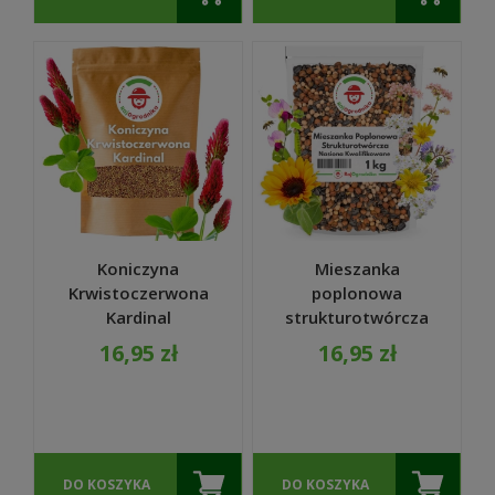
Koniczyna
Mieszanka
Krwistoczerwona
poplonowa
Kardinal
strukturotwórcza
inkarnatka
MP-5 nasiona 1kg
16,95 zł
16,95 zł
MIODODAJNA
nasiona 500g -
REDUM
DO KOSZYKA
DO KOSZYKA