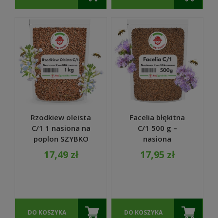
Rzodkiew oleista
Facelia błękitna
C/1 1 nasiona na
C/1 500 g –
poplon SZYBKO
nasiona
ROŚNIE 1 KG
kwalifikowane, na
17,49 zł
17,95 zł
poplon i dla
pszczół
DO KOSZYKA
DO KOSZYKA