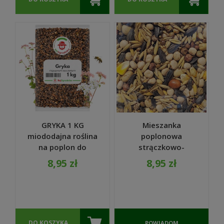
GRYKA 1 KG
Mieszanka
miododajna roślina
poplonowa
na poplon do
strączkowo-
ogrodu wzbogaca
paszowa MIX - 7
8,95 zł
8,95 zł
glebę - REDUM
nasiona 1kg
DO KOSZYKA
POWIADOM