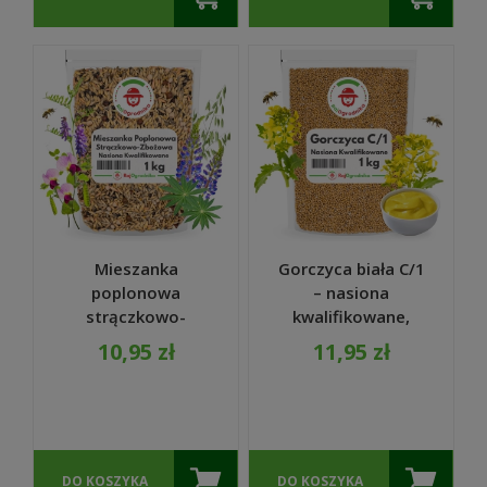
Mieszanka
Gorczyca biała C/1
poplonowa
– nasiona
strączkowo-
kwalifikowane,
zbożowa MP-4
szybki poplon,
10,95 zł
11,95 zł
nasiona 1kg
oczyszcza glebę 1
KG
DO KOSZYKA
DO KOSZYKA