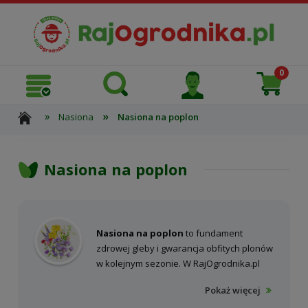
»
»
Nasiona
Nasiona na poplon
Nasiona na poplon
Nasiona na poplon
to fundament
zdrowej gleby i gwarancja obfitych plonów
w kolejnym sezonie. W RajOgrodnika.pl
wierzymy, że żyzna ziemia zaczyna się od
Pokaż więcej
mądrych decyzji. Dlatego oferujemy tylko