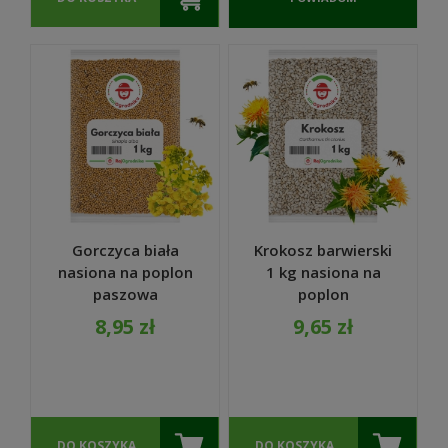
O
DOSTĘPNOŚCI
Gorczyca biała
Krokosz barwierski
nasiona na poplon
1 kg nasiona na
paszowa
poplon
MIODODAJNA 1kg -
miododajny karma
8,95 zł
9,65 zł
REDUM
dla ptaków -
REDUM
DO KOSZYKA
DO KOSZYKA