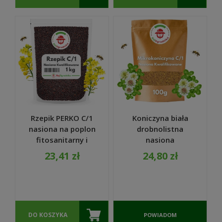
Rzepik PERKO C/1
Koniczyna biała
nasiona na poplon
drobnolistna
fitosanitarny i
nasiona
pokarm zielony dla
mikrokoniczyna do
23,41 zł
24,80 zł
ślimaków 1 KG
trawy 100g
DO KOSZYKA
POWIADOM
O