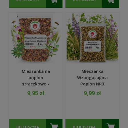
Mieszanka na
Mieszanka
poplon
Wzbogacająca
strączkowo -
Poplon NR3
zbożowa nasiona
nasiona 1kg -
9,95 zł
9,99 zł
MIX 8 ODMIAN 1kg
RajOgrodnika
DO KOSZYKA
DO KOSZYKA