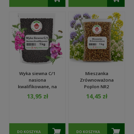
Wyka siewna C/1
Mieszanka
nasiona
Zrównoważona
kwalifikowane, na
Poplon NR2
poplon i zielonkę 1
nasiona 1kg -
13,95 zł
14,45 zł
KG JARA
RajOgrodnika
DO KOSZYKA
DO KOSZYKA