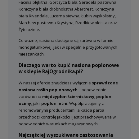
Facelia błękitna, Gorczyca biała, Seradela pastewna,
Koniczyna biała drobnolistna Abercrest, Koniczyna
biała Rivendale, Lucerna siewna, Łubin wąskolistny,
Marchew pastewna Krystyna, Rzodkiew oleista oraz
Żyto ozime.
Co ważne, nasiona dostępne są zarówno w formie
monogatunkowej, jak i w specjalnie przygotowanych
mieszankach.
Dlaczego warto kupić nasiona poplonowe
w sklepie RajOgrodnika.pl?
W naszej ofercie znajdziesz wyłącznie
sprawdzone
nasiona roślin poplonowych
– odpowiednie
zarówno na
międzyplon ścierniskowy
,
poplon
ozimy
, jak i
poplon letni
. Współpracujemy z
renomowanymi producentami, a każda partia
przechodzi kontrolę jakości i jest przechowywana w
odpowiednich warunkach magazynowych.
Najczęściej wyszukiwane zastosowania