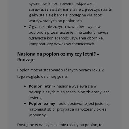
systemowi korzeniowemu, wiąże azot i
sprawia, że związki mineralne z głębszych partii
gleby stają się bardziej dostępne dla zbóż i
warzyw sianych po poplonach.
Ograniczenie zużycia nawozów – wysiew
poplonu z przeznaczeniem na zielony nawóz
ogranicza konieczność używania obornika,
kompostu czy nawozów chemicznych.
Nasiona na poplon ozimy czy letni? –
Rodzaje
Poplon można stosować o różnych porach roku. Z
tego względu dzieli się go na:
Poplon letni
– nasiona wysiewa się w
najcieplejszych miesiącach, plon zbierany jest
jesienią.
Poplon ozimy
– pole obsiewane jest jesienią,
natomiast zbiór przypada na wczesny okres
wiosenny.
Dostępne w naszym sklepie rośliny na poplon, to: