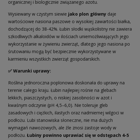
organicznej i biologicznie związanego azotu.
Wysiewany w czystym siewie
jako plon główny
daje
wartościowe nasiona paszowe o wysokiej zawartości białka,
dochodzącej do 38-42%. Łubin słodki wąskolistny nie zawiera
szkodliwych alkaloidów w ilościach uniemożliwiających jego
wykorzystanie w żywieniu zwierząt, dlatego jego nasiona po
śrutowaniu mogą być bezpiecznie wykorzystywane w
karmieniu wszystkich zwierząt gospodarskich.
✅ Warunki uprawy:
Roślina jednoroczna poplonowa doskonała do uprawy na
terenie całego kraju. Łubin najlepiej rośnie na glebach
lekkich, piaszczystych, o niskiej zasobności w azot i
kwaśnym odczynie (pH 4,5–6,0). Nie toleruje gleb
zasadowych i ciężkich, ilastych oraz nadmiernej wilgoci w
podłożu. Lubi stanowiska słoneczne, nie ma dużych
wymagań nawozowych, ale źle znosi zastoje wody w
podłożu.
Łubiny powinno uprawiać się w odstępach 4-5