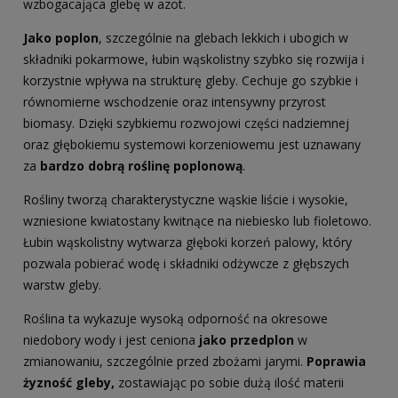
wzbogacająca glebę w azot.
Jako poplon
, szczególnie na glebach lekkich i ubogich w
składniki pokarmowe, łubin wąskolistny szybko się rozwija i
korzystnie wpływa na strukturę gleby. Cechuje go szybkie i
równomierne wschodzenie oraz intensywny przyrost
biomasy. Dzięki szybkiemu rozwojowi części nadziemnej
oraz głębokiemu systemowi korzeniowemu jest uznawany
za
bardzo dobrą roślinę poplonową
.
Rośliny tworzą charakterystyczne wąskie liście i wysokie,
wzniesione kwiatostany kwitnące na niebiesko lub fioletowo.
Łubin wąskolistny wytwarza głęboki korzeń palowy, który
pozwala pobierać wodę i składniki odżywcze z głębszych
warstw gleby.
Roślina ta wykazuje wysoką odporność na okresowe
niedobory wody i jest ceniona
jako przedplon
w
zmianowaniu, szczególnie przed zbożami jarymi.
Poprawia
żyzność gleby,
zostawiając po sobie dużą ilość materii