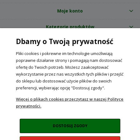
Moje konto
Kategorie produktów
Dbamy o Twoją prywatność
O nas
Pliki cookies i pokrewne im technologie umożliwiają
Internetowy sklep ogrodniczy z nasionami RajOgrodnika.pl
|
poprawne działanie strony i pomagają nam dostosować
NIP: 6090037061, REGON: 260240470 | Czarnca, ul. Tęczowa 31, 29-100
ofertę do Twoich potrzeb. Możesz zaakceptować
Włoszczowa
wykorzystanie przez nas wszystkich tych plików i przejść
do sklepu lub dostosować użycie plików do swoich
preferencji, wybierając opcję "Dostosuj zgody".
POKAŻ PEŁNĄ WERSJĘ STRONY
Więcej o plikach cookies przeczytasz w naszej Polityce
prywatności.
Sklep internetowy Shoper Premium
DOSTOSUJ ZGODY