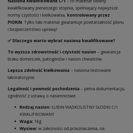
Nasiona Kwalifikowane C/1
– to materiał siewny
kwalifikowany pierwszego stopnia, spełniający najwyższe
normy czystości i kiełkowania,
kontrolowany przez
PIORiN
. Tylko taki materiał gwarantuje powtarzalność plonu
i bezpieczeństwo uprawy!
✅ Dlaczego warto wybrać nasiona kwalifikowane?
To wyższa zdrowotność i czystość nasion
– gwarancja
braku domieszek, patogenów i nasion chwastów.
Lepsza zdolność kiełkowania
– nasiona testowane
laboratoryjnie.
Legalność i pewność pochodzenia
– pełna dokumentacja,
zgodność z ustawą o nasiennictwie.
Rodzaj nasion:
ŁUBIN WĄSKOLISTNY SŁODKI C/1
KWALIFIKOWANY
Waga:
1kg
Wysiew:
w zależności od przeznaczenia, na