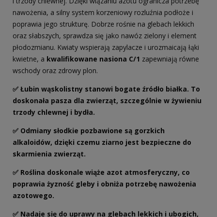
i trzody chlewnej. Dzięki wiązaniu azotu ogranicza potrzebę
nawożenia, a silny system korzeniowy rozluźnia podłoże i
poprawia jego strukturę. Dobrze rośnie na glebach lekkich
oraz słabszych, sprawdza się jako nawóz zielony i element
płodozmianu. Kwiaty wspierają zapylacze i urozmaicają łąki
kwietne, a
kwalifikowane nasiona C/1
zapewniają równe
wschody oraz zdrowy plon.
✅ Łubin wąskolistny stanowi bogate źródło białka. To
doskonała pasza dla zwierząt, szczególnie w żywieniu
trzody chlewnej i bydła.
✅ Odmiany słodkie pozbawione są gorzkich
alkaloidów, dzięki czemu ziarno jest bezpieczne do
skarmienia zwierząt.
✅ Roślina doskonale wiąże azot atmosferyczny, co
poprawia żyzność gleby i obniża potrzebę nawożenia
azotowego.
✅ Nadaje się do uprawy na glebach lekkich i ubogich,