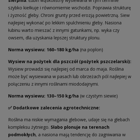
sierpnia
. Łubin wąskolistny wysiewana w tym terminie
szybko kiełkuje i równomiernie wschodzi. Poprawia strukturę
i żyzność gleby. Chroni grunty przed erozją powietrzną. Siew
najlepiej wykonać po lekkim spulchnieniu gleby. Nasiona
łubinu warto mieszać z innymi gatunkami, np. wyka czy
owsem, dla uzyskania lepszej struktury plonu.
Norma wysiewu: 160–180 kg/ha
(na poplon)
Wysiew na pożytek dla pszczół (pożytek pszczelarski):
Wysiew prowadzi się najlepiej od marca do maja. Roślina
może być wysiewana w pasach lub obrzeżach pól najlepiej w
połączeniu z innymi roślinami miododajnymi.
Norma wysiewu:
130–150 kg/ha
(w czystym siewie)
✅ Dodatkowe zalecenia agrotechniczne:
Roślina ma niskie wymagania glebowe, udaje się na glebach
kompleksu żytniego.
Słabo plonuje na terenach
podmokłych
, a nasiona mają tendencję do zagniwania w