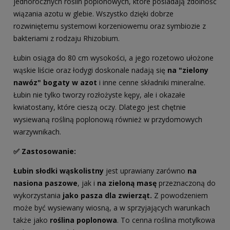
jednorocznych roślin poplonowych, które posiadają zdolność
wiązania azotu w glebie. Wszystko dzięki dobrze
rozwiniętemu systemowi korzeniowemu oraz symbiozie z
bakteriami z rodzaju Rhizobium.
Łubin osiąga do 80 cm wysokości, a jego rozetowo ułożone
wąskie liście oraz łodygi doskonale nadają się
na "zielony
nawóz"
bogaty w azot
i inne cenne składniki mineralne.
Łubin nie tylko tworzy rozłożyste kępy, ale i okazałe
kwiatostany, które cieszą oczy. Dlatego jest chętnie
wysiewaną rośliną poplonową również w przydomowych
warzywnikach.
✅ Zastosowanie:
Łubin słodki wąskolistny
jest uprawiany zarówno
na
nasiona paszowe
, jak i
na zieloną masę
przeznaczoną do
wykorzystania
jako pasza dla zwierząt.
Z powodzeniem
może być wysiewany wiosną, a w sprzyjających warunkach
także jako
roślina poplonowa
. To cenna roślina motylkowa