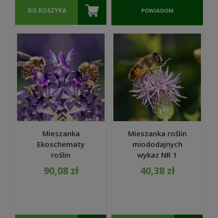
DO KOSZYKA
POWIADOM
O
DOSTĘPNOŚCI
Mieszanka
Mieszanka roślin
Ekoschematy
miododajnych
roślin
wykaz NR 1
miododajnych
Ekoschematy
90,08 zł
40,38 zł
dopłaty ARiMR
dopłaty 1 kg
nasiona 1 kg