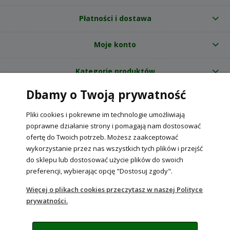
Płatności i dostawa
Moje konto
Kategorie produktów
Dbamy o Twoją prywatność
O nas
Pliki cookies i pokrewne im technologie umożliwiają
Internetowy sklep ogrodniczy z nasionami RajOgrodnika.pl
|
poprawne działanie strony i pomagają nam dostosować
NIP: 6090037061, REGON: 260240470 | Czarnca, ul. Tęczowa 31, 29-100
ofertę do Twoich potrzeb. Możesz zaakceptować
Włoszczowa
wykorzystanie przez nas wszystkich tych plików i przejść
do sklepu lub dostosować użycie plików do swoich
preferencji, wybierając opcję "Dostosuj zgody".
POKAŻ PEŁNĄ WERSJĘ STRONY
Więcej o plikach cookies przeczytasz w naszej Polityce
prywatności.
Sklep internetowy Shoper Premium