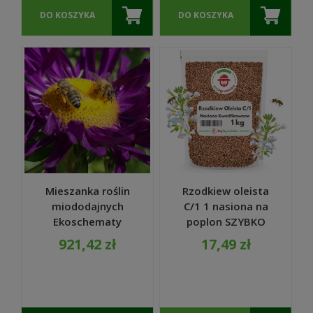
DO KOSZYKA
DO KOSZYKA
Mieszanka roślin
Rzodkiew oleista
miododajnych
C/1 1 nasiona na
Ekoschematy
poplon SZYBKO
dopłaty ARiMR
ROŚNIE 1 KG
921,42 zł
17,49 zł
nasiona 10 kg