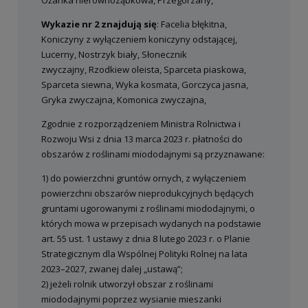
Ożanka nierównoząbkowa, Przegorzany,
Wykazie nr 2 znajdują się
: Facelia błękitna,
Koniczyny z wyłączeniem koniczyny odstającej,
Lucerny, Nostrzyk biały, Słonecznik
zwyczajny, Rzodkiew oleista, Sparceta piaskowa,
Sparceta siewna, Wyka kosmata, Gorczyca jasna,
Gryka zwyczajna, Komonica zwyczajna,
Zgodnie z rozporządzeniem Ministra Rolnictwa i
Rozwoju Wsi z dnia 13 marca 2023 r. płatności do
obszarów z roślinami miododajnymi są przyznawane:
1) do powierzchni gruntów ornych, z wyłączeniem
powierzchni obszarów nieprodukcyjnych będących
gruntami ugorowanymi z roślinami miododajnymi, o
których mowa w przepisach wydanych na podstawie
art. 55 ust. 1 ustawy z dnia 8 lutego 2023 r. o Planie
Strategicznym dla Wspólnej Polityki Rolnej na lata
2023–2027, zwanej dalej „ustawą”;
2) jeżeli rolnik utworzył obszar z roślinami
miododajnymi poprzez wysianie mieszanki