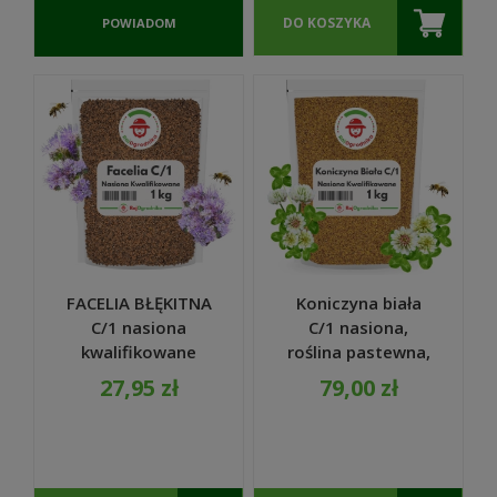
DO KOSZYKA
POWIADOM
O
DOSTĘPNOŚCI
FACELIA BŁĘKITNA
Koniczyna biała
C/1 nasiona
C/1 nasiona,
kwalifikowane
roślina pastewna,
miododajna na
dla pszczół i na łąki
27,95 zł
79,00 zł
poplon dla pszczół
1 KG
1 KG