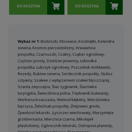
DO KOSZYKA
DO KOSZYKA
Wykaz nr 1
: Bodziszki, Kłosowce, Kocimiętki, Kolendra
siewna, Kosmos pierzastolistny, Krwawnica
pospolita, Czarnuszki, Czabry, Cząber ogrodowy,
Czyściec prosty, Dzielżan jesienny, Lebiodka
pospolita, Lubczyk ogrodowy, Pszczelnik mołdawski,
Rezedy, Rukiew siewna, Serdecznik pospolity, Stulisz
sztywny, Szałwie z wyłączeniem szałwii błyszczącej,
Szanta zwyczajna, Ślaz zygmarek, Ślazówka
turyngska, Świerzbnica polna, Trędownik bulwiasty,
Werbena krzaczasta, Wielosił błękitny, Wierzbówka
kiprzyca, Żeleźniak pospolity, Żmijowiec grecki,
Żywokost lekarski. ,Łyszczec wiechowaty, Marzymięta
grzebieniasta, Mierznica czarna, Mikołajek
płaskolistny, Ogórecznik lekarski, Ostropest plamisty,