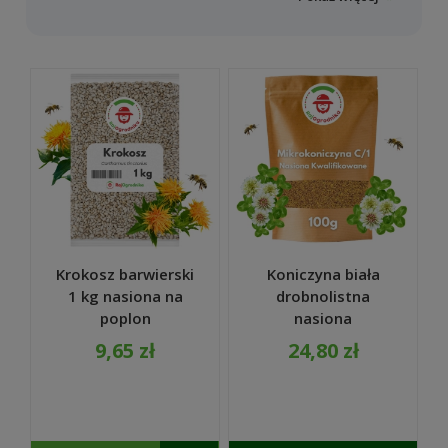
bezpiecznych obszarów z roślinami
miododajnymi, które stanowią doskonałe
środowisko dla pszczół miodnych i dzikich
owadów zapylających. Dzięki temu
programowi możliwe jest prowadzenie
pasiek na tych obszarach, jednocześnie
zabraniając upraw rolnych, wypasu i
koszenia do 31 sierpnia, a także
ograniczając stosowanie nawozów i
środków ochrony roślin.
Głównym celem
tego programu jest ochrona
różnorodności biologicznej.
Krokosz barwierski
Koniczyna biała
Poprzez udział w programie,
1 kg nasiona na
drobnolistna
gospodarstwa rolne mogą uzyskać
poplon
nasiona
płatności za wdrażanie praktyk
miododajny karma
mikrokoniczyna do
korzystnych dla klimatu i środowiska.
9,65 zł
24,80 zł
dla ptaków -
trawy 100g
Szacowana stawka płatności
REDUM
podstawowej wynosi około 269 EUR za
hektar.