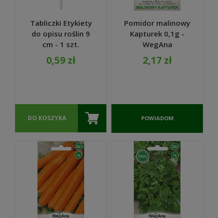
Tabliczki Etykiety
Pomidor malinowy
do opisu roślin 9
Kapturek 0,1g -
cm - 1 szt.
WegAna
0,59 zł
2,17 zł
DO KOSZYKA
POWIADOM
O
DOSTĘPNOŚCI