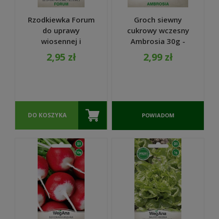
Rzodkiewka Forum
Groch siewny
do uprawy
cukrowy wczesny
wiosennej i
Ambrosia 30g -
jesiennej nasiona
WegAna
2,95 zł
2,99 zł
10g - WegAna
DO KOSZYKA
POWIADOM
O
DOSTĘPNOŚCI