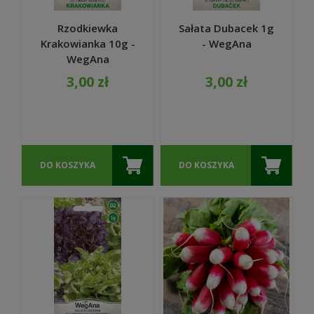
Rzodkiewka
Sałata Dubacek 1g
Krakowianka 10g -
- WegAna
WegAna
3,00 zł
3,00 zł
DO KOSZYKA
DO KOSZYKA