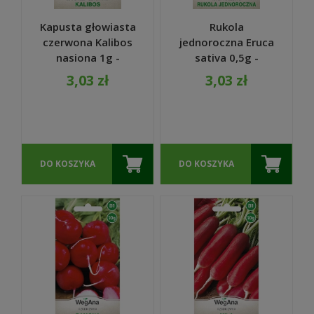
Kapusta głowiasta
Rukola
czerwona Kalibos
jednoroczna Eruca
nasiona 1g -
sativa 0,5g -
WegAna
WegAna
3,03 zł
3,03 zł
DO KOSZYKA
DO KOSZYKA