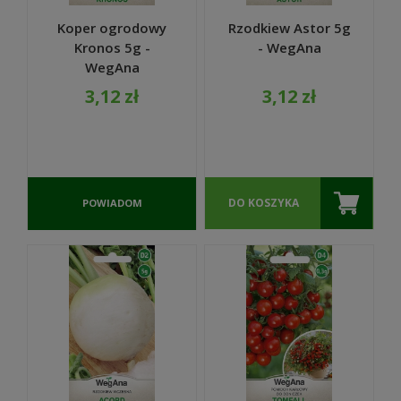
Koper ogrodowy
Rzodkiew Astor 5g
Kronos 5g -
- WegAna
WegAna
3,12 zł
3,12 zł
DO KOSZYKA
POWIADOM
O
DOSTĘPNOŚCI