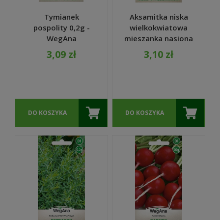
Tymianek
Aksamitka niska
pospolity 0,2g -
wielkokwiatowa
WegAna
mieszanka nasiona
1g - WegAna
3,09 zł
3,10 zł
DO KOSZYKA
DO KOSZYKA