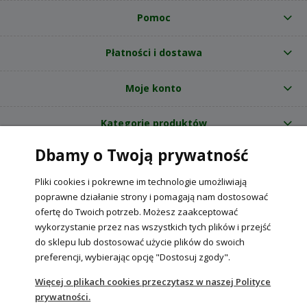
Pomoc
Płatności i dostawa
Moje konto
Kategorie produktów
Dbamy o Twoją prywatność
O nas
Pliki cookies i pokrewne im technologie umożliwiają
Internetowy sklep ogrodniczy z nasionami RajOgrodnika.pl
|
poprawne działanie strony i pomagają nam dostosować
NIP: 6090037061, REGON: 260240470 | Czarnca, ul. Tęczowa 31, 29-100
ofertę do Twoich potrzeb. Możesz zaakceptować
Włoszczowa
wykorzystanie przez nas wszystkich tych plików i przejść
do sklepu lub dostosować użycie plików do swoich
preferencji, wybierając opcję "Dostosuj zgody".
POKAŻ PEŁNĄ WERSJĘ STRONY
Więcej o plikach cookies przeczytasz w naszej Polityce
prywatności.
Sklep internetowy Shoper Premium