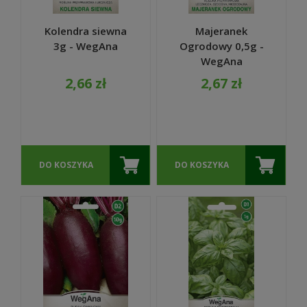
Kolendra siewna
Majeranek
3g - WegAna
Ogrodowy 0,5g -
WegAna
2,66 zł
2,67 zł
DO KOSZYKA
DO KOSZYKA