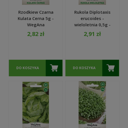
Rzodkiew Czarna
Rukola Diplotaxis
Kulata Cerna 5g -
erucoides -
WegAna
wieloletnia 0,5g -
WegAna
2,82 zł
2,91 zł
DO KOSZYKA
DO KOSZYKA