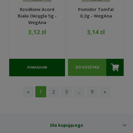
Rzodkiew Acord
Pomidor Tomfal
Biała Okrągła 5g -
0,3g - WegAna
WegAna
3,12 zł
3,14 zł
DO KOSZYKA
POWIADOM
O
DOSTĘPNOŚCI
«
1
2
3
...
9
»
Dla kupującego