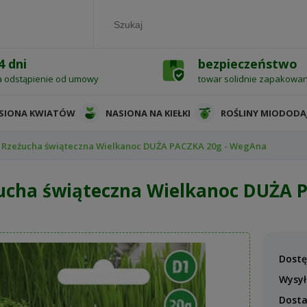
4 dni
bezpieczeństwo
a odstąpienie od umowy
towar solidnie zapakowa
SIONA KWIATÓW
NASIONA NA KIEŁKI
ROŚLINY MIODODA
Rzeżucha świąteczna Wielkanoc DUŻA PACZKA 20g - WegAna
ucha świąteczna Wielkanoc DUŻA 
Dostę
Wysył
Dost