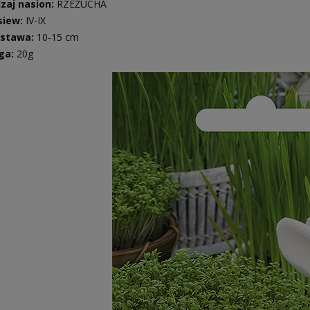
zaj nasion:
RZEŻUCHA
iew:
IV-IX
zstawa:
10-15 cm
ga:
20g