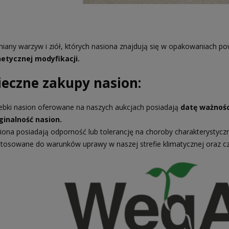
iany warzyw i ziół, których nasiona znajdują się w opakowaniach po
etycznej modyfikacji.
ieczne zakupy nasion:
ebki nasion oferowane na naszych aukcjach posiadają
datę ważnośc
ginalność nasion.
iona posiadają odporność lub tolerancję na choroby charakterystycz
tosowane do warunków uprawy w naszej strefie klimatycznej oraz c