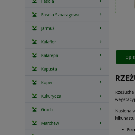
Fasola
Fasola Szparagowa
Jarmuż
Kalafior
Kalarepa
Opis
Kapusta
RZEŻ
Koper
Rzeżucha 
Kukurydza
wegetacyj
Groch
Nasiona w
kilkunastu
Marchew
Fir