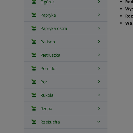
Ogórek
Rod
Wys
Papryka
Ro
Wa
Papryka ostra
Patison
Pietruszka
Pomidor
Por
Rukola
Rzepa
Rzeżucha