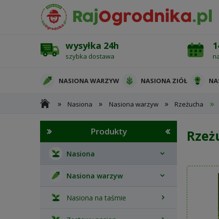
wysyłka 24h
1
szybka dostawa
n
NASIONA WARZYW
NASIONA ZIÓŁ
NA
»
»
»
»
Nasiona
Nasiona warzyw
Rzeżucha
OCHRONA ROŚLIN
Produkty
Rzeż
Nasiona
Nasiona warzyw
Nasiona na taśmie