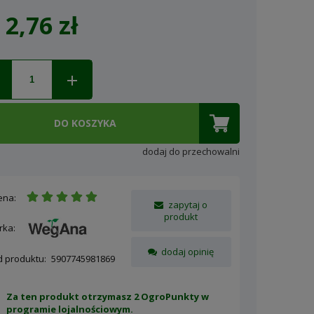
2,76 zł
Cena nie zawiera ewentualnych
kosztów płatności
DO KOSZYKA
dodaj do przechowalni
ena:
zapytaj o
produkt
rka:
dodaj opinię
d produktu:
5907745981869
Za ten produkt otrzymasz 2 OgroPunkty w
programie lojalnościowym
.