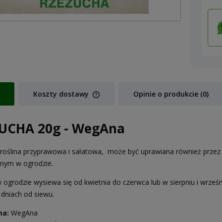
Koszty dostawy
Opinie o produkcie (0)
Cena nie zawiera ewentualnych koszt
UCHA 20g - WegAna
płatności
roślina przyprawowa i sałatowa, może być uprawiana również prze
nym w ogrodzie.
 ogrodzie wysiewa się od kwietnia do czerwca lub w sierpniu i wrześ
 dniach od siewu.
ma:
WegAna