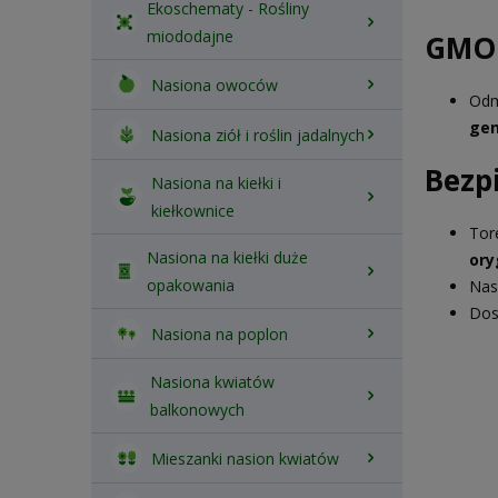
Ekoschematy - Rośliny
miododajne
GMO
Nasiona owoców
Odm
gen
Nasiona ziół i roślin jadalnych
Bezp
Nasiona na kiełki i
kiełkownice
Tor
Nasiona na kiełki duże
ory
opakowania
Nas
Dos
Nasiona na poplon
Nasiona kwiatów
balkonowych
Mieszanki nasion kwiatów