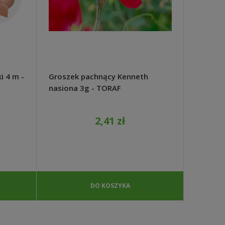
i 4 m -
Groszek pachnący Kenneth
Słoneczn
nasiona 3g - TORAF
TORAF
2,41 zł
DO KOSZYKA