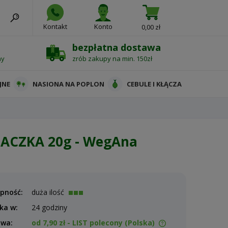
Kontakt
Konto
0,00 zł
bezpłatna dostawa
ny
zrób zakupy na min. 150zł
JNE
NASIONA NA POPLON
CEBULE I KŁĄCZA
PACZKA 20g - WegAna
pność:
duża ilość
ka w:
24 godziny
awa:
od 7,90 zł
- LIST polecony
(Polska)