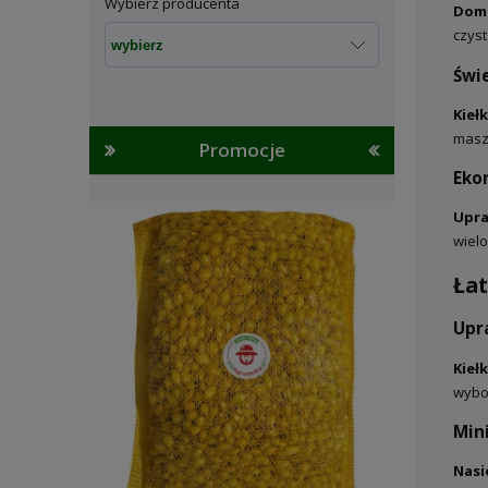
Wybierz producenta
Domo
czys
Świ
Kiełk
masz 
Promocje
Eko
Upra
wielo
Ła
Upr
Kiełk
wybo
Min
Nasi