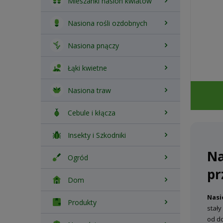
Mieszanki nasion kwiatów
Nasiona rośli ozdobnych
Nasiona pnączy
Łąki kwietne
Nasiona traw
Cebule i kłącza
Insekty i Szkodniki
Na
Ogród
pr
Dom
Nasi
Produkty
stały
od do