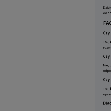
Dzię
od s
FAQ
Czy
Tak,
rozwi
Czy
Nie,
odpow
Czy 
Tak,
upra
Dlac