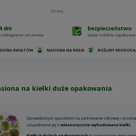
4 dni
bezpieczeństwo
a odstąpienie od umowy
towar solidnie zapakowa
SIONA KWIATÓW
NASIONA NA KIEŁKI
ROŚLINY MIODODA
siona na kiełki duże opakowania
Sprawdzonym sposobem na zachowanie zdrowej i urozmaicon
uzupełnienie jej o
własnoręcznie wyhodowane kiełki
.
Kiełki w dużych opakowaniach
to rozwiązanie stworzone 