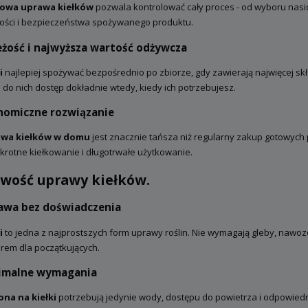
wa uprawa kiełków
pozwala kontrolować cały proces - od wyboru nasi
tości i bezpieczeństwa spożywanego produktu.
eżość i najwyższa wartość odżywcza
i
najlepiej spożywać bezpośrednio po zbiorze, gdy zawierają najwięcej sk
do nich dostęp dokładnie wtedy, kiedy ich potrzebujesz.
nomiczne rozwiązanie
wa kiełków w domu
jest znacznie tańsza niż regularny zakup gotowyc
krotne kiełkowanie i długotrwałe użytkowanie.
twość uprawy kiełków.
awa bez doświadczenia
i
to jedna z najprostszych form uprawy roślin. Nie wymagają gleby, nawozó
rem dla początkujących.
imalne wymagania
ona na kiełki
potrzebują jedynie wody, dostępu do powietrza i odpowied