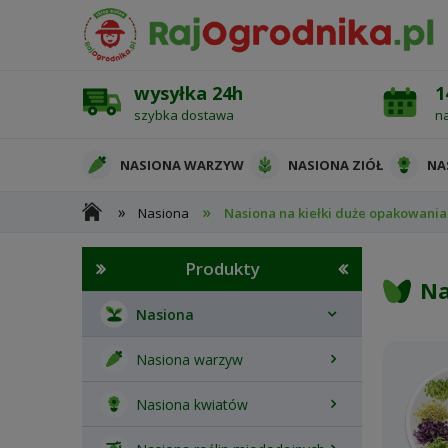
wysyłka 24h
1
szybka dostawa
n
NASIONA WARZYW
NASIONA ZIÓŁ
NA
»
»
Nasiona
Nasiona na kiełki duże opakowania
OCHRONA ROŚLIN
Produkty
Na
Nasiona
Nasiona warzyw
Nasiona kwiatów