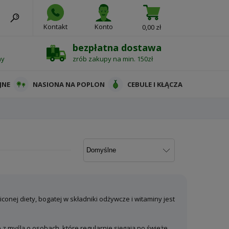
Kontakt
Konto
0,00 zł
bezpłatna dostawa
ny
zrób zakupy na min. 150zł
JNE
NASIONA NA POPLON
CEBULE I KŁĄCZA
ej diety, bogatej w składniki odżywcze i witaminy jest
z myślą o osobach, które regularnie sięgają po świeże,