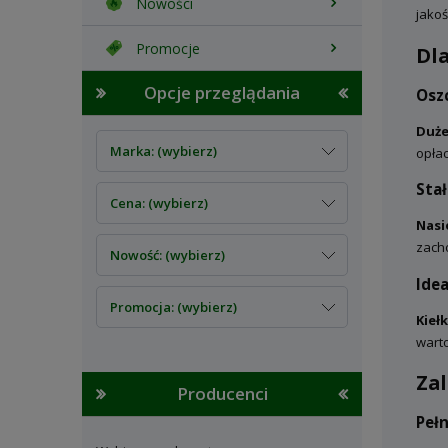
Nowości
jako
Promocje
Dl
Opcje przeglądania
Osz
Duże
Marka: (wybierz)
opłac
Sta
Cena: (wybierz)
Nasi
zach
Nowość: (wybierz)
Ide
Promocja: (wybierz)
Kiełk
warto
Za
Producenci
Pełn