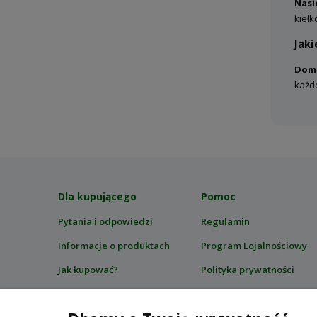
Nasi
kiełk
Jak
Domo
każd
Dla kupującego
Pomoc
Pytania i odpowiedzi
Regulamin
Informacje o produktach
Program Lojalnościowy
Jak kupować?
Polityka prywatności
Bezpieczeństwo zakupów
Certyfikaty i zgodność z
przepisami