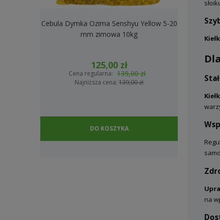
słoik
Szy
Cebula Dymka Ozima Senshyu Yellow 5-20
Cebula Dymk
mm zimowa 10kg
2
Kiełk
Dla
125,00 zł
139,00 zł
Cena regularna:
Cena
Sta
Najniższa cena:
139,00 zł
Na
Kiełk
warzy
Wspa
DO KOSZYKA
Regu
samop
Zdr
Upra
na w
Dos