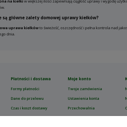
ona na kiełki
w większej ilości zapewniają ciągłość uprawy i wygodę uży
ów.
ie są główne zalety domowej uprawy kiełków?
wa uprawa kiełków
to świeżość, oszczędność i pełna kontrola nad jakoś
ego dnia.
Płatności i dostawa
Moje konto
Formy płatności
Twoje zamówienia
Dane do przelewu
Ustawienia konta
Czas i koszt dostawy
Przechowalnia
C
Zwroty i reklamacje
T