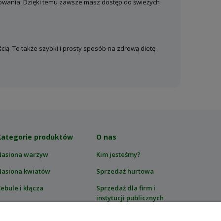
tkowania. Dzięki temu zawsze masz dostęp do świeżych
cią. To także szybki i prosty sposób na zdrową dietę
Kategorie produktów
O nas
Nasiona warzyw
Kim jesteśmy?
Nasiona kwiatów
Sprzedaż hurtowa
ebule i kłącza
Sprzedaż dla firm i
instytucji publicznych
rawy i mieszanki
Blog