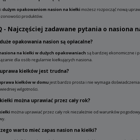
ki
dużym opakowaniom nasion na kiełki
możesz rozpocząć nową upraw
ezonowości produktów.
 - Najczęściej zadawane pytania o nasiona n
 duże opakowania nasion są opłacalne?
nasiona na kiełki w dużych opakowaniach
są bardziej ekonomiczne i p
ązanie dla osób regularnie kiełkujących nasiona.
 uprawa kiełków jest trudna?
uprawa kiełków w domu
jest bardzo prosta i nie wymaga doświadczenia.
iedniej wilgotności.
kiełki można uprawiać przez cały rok?
kiełki
można uprawiać przez cały rok niezależnie od warunków pogodowyc
wy.
zego warto mieć zapas nasion na kiełki?