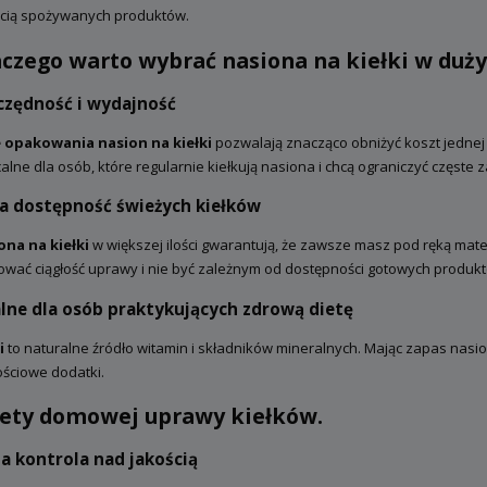
ścią spożywanych produktów.
aczego warto wybrać nasiona na kiełki w du
czędność i wydajność
 opakowania nasion na kiełki
pozwalają znacząco obniżyć koszt jednej 
alne dla osób, które regularnie kiełkują nasiona i chcą ograniczyć częste 
ła dostępność świeżych kiełków
ona na kiełki
w większej ilości gwarantują, że zawsze masz pod ręką mat
ować ciągłość uprawy i nie być zależnym od dostępności gotowych produk
alne dla osób praktykujących zdrową dietę
i
to naturalne źródło witamin i składników mineralnych. Mając zapas nasio
ściowe dodatki.
lety domowej uprawy kiełków.
a kontrola nad jakością