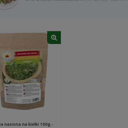
wartościowe dodatki do codziennej diety. Wybierając nasio
tylko wygodę, ale przede wszystkim realne oszczędności.
produktu, co przy częstej uprawie przekłada się na zauważ
które traktują kiełki jako stały element jadłospisu, a nie j
Nasiona na kiełki w dużych opakowaniach
to także gwar
uzupełnianie zapasów - masz je zawsze pod ręką, co sprz
żywieniowe. Dodatkowo ograniczasz ilość opakowań, co jest
Domowa uprawa kiełków
to jeden z najprostszych spos
składniki o wysokiej wartości odżywczej. Kiełki są bogate w
prawidłowe funkcjonowanie organizmu. Co ważne, ich hodo
przestrzeni - wystarczy słoik, kiełkownica lub inne proste n
Świeże kiełki
doskonale sprawdzają się jako zdrowy dodate
Wprowadzają do potraw nie tylko cenne składniki odżywcze
smakowe codziennych posiłków. Regularne spożywanie kieł
zbilansowanego odżywiania.
Decydując się na nasiona na kiełki w dużych opakowa
całej rodziny.
a nasiona na kiełki 100g -