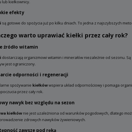
u lub kiełkownicy.
bkie efekty
a Senshyu Yellow Ozima 20-
5 mm zimowa 10kg
i
są gotowe do spożycia już po kilku dniach. To jedna z najszybszych metod
czego warto uprawiać kiełki przez cały rok?
105,00 zł
139,00 zł
 regularna:
łe źródło witamin
jniższa cena:
139,00 zł
i
dostarczają organizmowi witamin i minerałów niezależnie od sezonu. Są
w jest ograniczony.
rcie odporności i regeneracji
DO KOSZYKA
larne spożywanie
kiełków
wspiera układ odpornościowy i pomaga organi
oczucia przez cały rok.
owy nawyk bez względu na sezon
wa kiełków
nie jest uzależniona od warunków pogodowych, dlatego możn
prowadzenie zdrowych nawyków żywieniowych.
tępność zawsze pod ręką